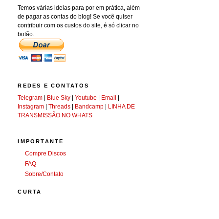
Temos várias ideias para por em prática, além
de pagar as contas do blog! Se você quiser
contribuir com os custos do site, é só clicar no
botão.
REDES E CONTATOS
Telegram
|
Blue Sky
|
Youtube
|
Email
|
Instagram
|
Threads
|
Bandcamp
|
LINHA DE
TRANSMISSÃO NO WHATS
IMPORTANTE
Compre Discos
FAQ
Sobre/Contato
CURTA