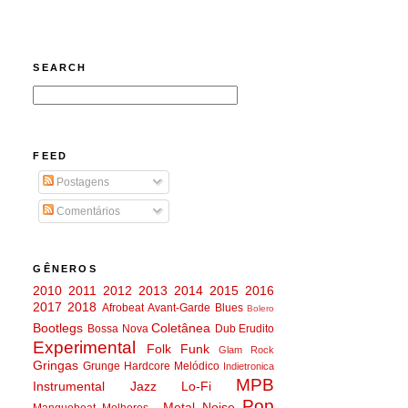
SEARCH
FEED
Postagens
Comentários
GÊNEROS
2010
2011
2012
2013
2014
2015
2016
2017
2018
Afrobeat
Avant-Garde
Blues
Bolero
Bootlegs
Coletânea
Bossa Nova
Dub
Erudito
Experimental
Folk
Funk
Glam Rock
Gringas
Grunge
Hardcore Melódico
Indietronica
MPB
Instrumental
Jazz
Lo-Fi
Pop
Metal
Noise