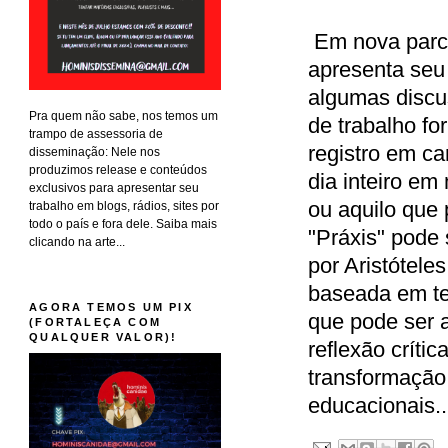
Em nova parce
apresenta seu 
algumas discu
Pra quem não sabe, nos temos um
de trabalho fo
trampo de assessoria de
registro em ca
disseminação: Nele nos
produzimos release e conteúdos
dia inteiro e
exclusivos para apresentar seu
ou aquilo que
trabalho em blogs, rádios, sites por
todo o país e fora dele. Saiba mais
"Práxis" pode 
clicando na arte...
por Aristóteles
baseada em te
AGORA TEMOS UM PIX
que pode ser 
(FORTALEÇA COM
QUALQUER VALOR)!
reflexão críti
transformação 
educacionais..