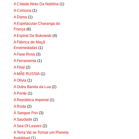
A Cïdade Aträs Da Neblïna
(1)
A Comuna
(1)
A Dama
(1)
A Espetacular Charanga do
França
(6)
A Espiral De Bukowski
(4)
A Fábrica de Maçã
Envenedadas
(1)
A Fase Rosa
(3)
A Ferramenta
(1)
A Filial
(2)
A MÃE RUSSIA
(1)
A Olivia
(1)
A Outra Banda da Lua
(2)
A Ponte
(1)
A República Imperial
(1)
A Roda
(2)
À Sangue Frio
(3)
A Saudade
(2)
A Sea Of Leaves
(2)
A Terra Vai se Tornar um Planeta
Inabitável
(1)