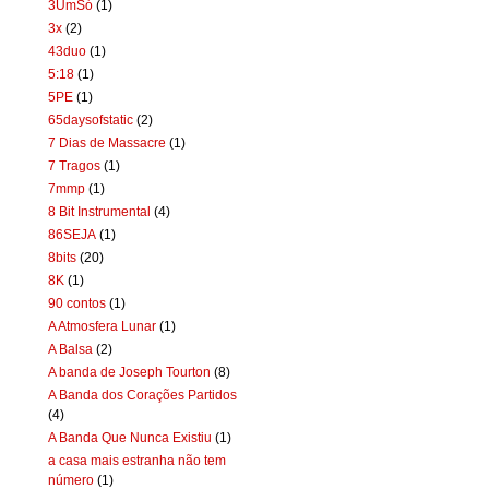
3UmSó
(1)
3x
(2)
43duo
(1)
5:18
(1)
5PE
(1)
65daysofstatic
(2)
7 Dias de Massacre
(1)
7 Tragos
(1)
7mmp
(1)
8 Bit Instrumental
(4)
86SEJA
(1)
8bits
(20)
8K
(1)
90 contos
(1)
A Atmosfera Lunar
(1)
A Balsa
(2)
A banda de Joseph Tourton
(8)
A Banda dos Corações Partidos
(4)
A Banda Que Nunca Existiu
(1)
a casa mais estranha não tem
número
(1)