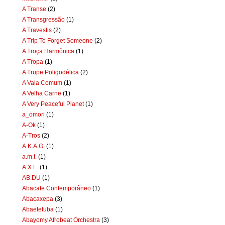
A Transe
(2)
A Transgressão
(1)
A Travestis
(2)
A Trip To Forget Someone
(2)
A Troça Harmônica
(1)
A Tropa
(1)
A Trupe Poligodélica
(2)
A Vala Comum
(1)
A Velha Carne
(1)
A Very Peaceful Planet
(1)
a_omori
(1)
A-Ok
(1)
A-Tros
(2)
A.K.A.G.
(1)
a.m.t.
(1)
A.X.L.
(1)
AB.DU
(1)
Abacate Contemporâneo
(1)
Abacaxepa
(3)
Abaetetuba
(1)
Abayomy Afrobeat Orchestra
(3)