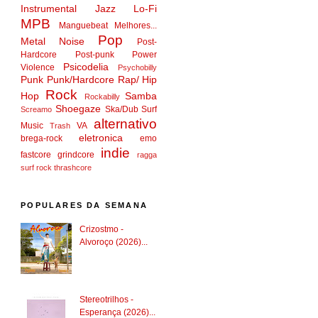
Instrumental
Jazz
Lo-Fi
MPB
Manguebeat
Melhores...
Pop
Metal
Noise
Post-
Hardcore
Post-punk
Power
Psicodelia
Violence
Psychobilly
Punk
Punk/Hardcore
Rap/ Hip
Rock
Hop
Samba
Rockabilly
Shoegaze
Ska/Dub
Surf
Screamo
alternativo
Music
VA
Trash
eletronica
brega-rock
emo
indie
fastcore
grindcore
ragga
surf rock
thrashcore
POPULARES DA SEMANA
Crizostmo -
Alvoroço (2026)...
Stereotrilhos -
Esperança (2026)...