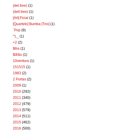
(del.tree)
(1)
(dell.tree)
(1)
[Art].Ficial
(1)
[Quarteto] Bumba [Trio]
(1)
`Pop
(9)
^L_
(1)
+2
(2)
$6is
(1)
$ifrão
(1)
10ventura
(1)
151515
(1)
1983
(2)
2 Portas
(2)
2009
(1)
2010
(292)
2011
(340)
2012
(479)
2013
(579)
2014
(511)
2015
(462)
2016
(500)