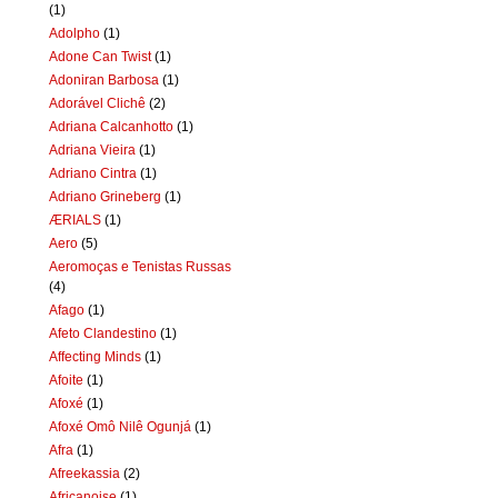
(1)
Adolpho
(1)
Adone Can Twist
(1)
Adoniran Barbosa
(1)
Adorável Clichê
(2)
Adriana Calcanhotto
(1)
Adriana Vieira
(1)
Adriano Cintra
(1)
Adriano Grineberg
(1)
ÆRIALS
(1)
Aero
(5)
Aeromoças e Tenistas Russas
(4)
Afago
(1)
Afeto Clandestino
(1)
Affecting Minds
(1)
Afoite
(1)
Afoxé
(1)
Afoxé Omô Nilê Ogunjá
(1)
Afra
(1)
Afreekassia
(2)
Africanoise
(1)