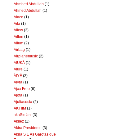
Ahmbed Abdullah
(1)
Ahmed Abdullah
(1)
Aiace
(1)
Aila
(1)
Ailew
(2)
Ailton
(1)
Ailum
(2)
Airbag
(1)
Airplanemusic
(2)
AIUKÁ
(1)
Aiure
(1)
ÀIYÉ
(2)
Aiyra
(1)
Ajax Free
(6)
Ajota
(1)
Ajuliacosta
(2)
AK'HIM
(1)
akaStefani
(3)
Akilez
(1)
Akira Presidente
(3)
Akira S E As Garotas que