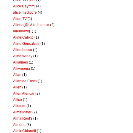
Alice Caymmi
(4)
alice medíocre
(4)
Alien TV
(1)
Alienação Afrofuturista
(2)
aliendawg.
(1)
Aline Calixto
(1)
Aline Gonçalves
(1)
Aline Lessa
(1)
Aline Wirley
(1)
Alkalines
(1)
Alkymenia
(1)
Allan
(1)
Allan da Costa
(1)
Allën
(1)
Allen Alencar
(2)
Allice
(1)
Allumar
(1)
Alma Mater
(2)
Alma Root's
(1)
Almério
(3)
Almir Chiaratti
(1)