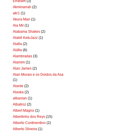
Erraram
(3)
Akminarrah
(2)
akr1
(1)
Akura Man
(1)
Ala Mil
(1)
Alabama Shakes
(2)
Alabê KetuJazz
(1)
Alafia
(2)
Aláfia
(6)
Alambradas
(3)
Alamim
(1)
Alan James
(2)
Alan Morais e os Doidos da Asa
(1)
Alarde
(2)
Alaska
(2)
albanian
(1)
Albatroz
(2)
Albert Magno
(1)
Albertinho dos Reys
(15)
Alberto Continentino
(2)
Alberto Silveira
(1)