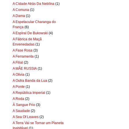
A Cïdade Aträs Da Neblïna
(1)
A Comuna
(1)
A Dama
(1)
A Espetacular Charanga do
França
(6)
A Espiral De Bukowski
(4)
A Fábrica de Maçã
Envenedadas
(1)
A Fase Rosa
(3)
A Ferramenta
(1)
A Filial
(2)
A MÃE RUSSIA
(1)
A Olivia
(1)
A Outra Banda da Lua
(2)
A Ponte
(1)
A República Imperial
(1)
A Roda
(2)
À Sangue Frio
(3)
A Saudade
(2)
A Sea Of Leaves
(2)
A Terra Vai se Tornar um Planeta
Inabitável
(1)