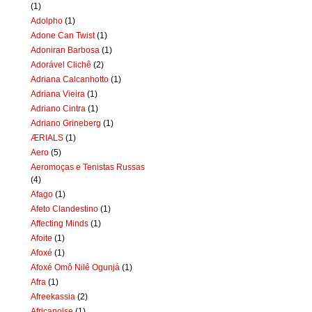
(1)
Adolpho
(1)
Adone Can Twist
(1)
Adoniran Barbosa
(1)
Adorável Clichê
(2)
Adriana Calcanhotto
(1)
Adriana Vieira
(1)
Adriano Cintra
(1)
Adriano Grineberg
(1)
ÆRIALS
(1)
Aero
(5)
Aeromoças e Tenistas Russas
(4)
Afago
(1)
Afeto Clandestino
(1)
Affecting Minds
(1)
Afoite
(1)
Afoxé
(1)
Afoxé Omô Nilê Ogunjá
(1)
Afra
(1)
Afreekassia
(2)
Africanoise
(1)