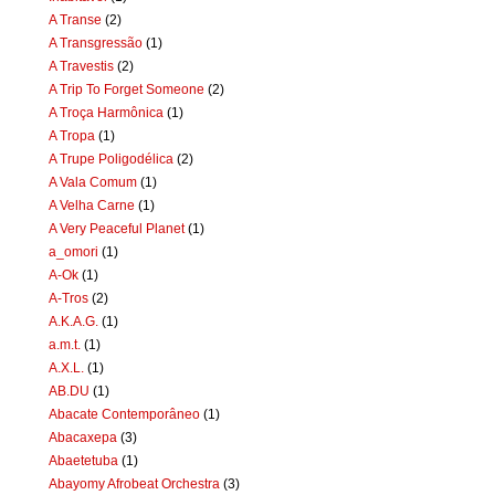
A Transe
(2)
A Transgressão
(1)
A Travestis
(2)
A Trip To Forget Someone
(2)
A Troça Harmônica
(1)
A Tropa
(1)
A Trupe Poligodélica
(2)
A Vala Comum
(1)
A Velha Carne
(1)
A Very Peaceful Planet
(1)
a_omori
(1)
A-Ok
(1)
A-Tros
(2)
A.K.A.G.
(1)
a.m.t.
(1)
A.X.L.
(1)
AB.DU
(1)
Abacate Contemporâneo
(1)
Abacaxepa
(3)
Abaetetuba
(1)
Abayomy Afrobeat Orchestra
(3)