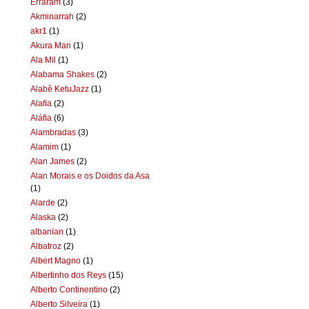
Erraram
(3)
Akminarrah
(2)
akr1
(1)
Akura Man
(1)
Ala Mil
(1)
Alabama Shakes
(2)
Alabê KetuJazz
(1)
Alafia
(2)
Aláfia
(6)
Alambradas
(3)
Alamim
(1)
Alan James
(2)
Alan Morais e os Doidos da Asa
(1)
Alarde
(2)
Alaska
(2)
albanian
(1)
Albatroz
(2)
Albert Magno
(1)
Albertinho dos Reys
(15)
Alberto Continentino
(2)
Alberto Silveira
(1)