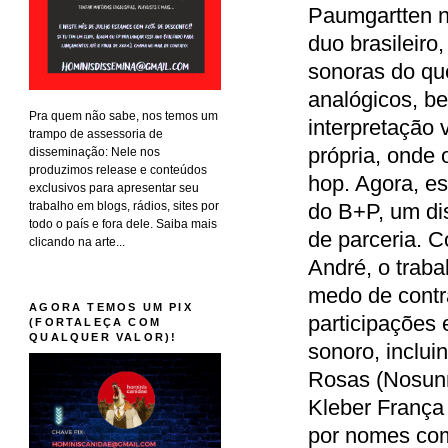
Paumgartten n
duo brasileiro
sonoras do que
analógicos, b
Pra quem não sabe, nos temos um
interpretação 
trampo de assessoria de
própria, onde o
disseminação: Nele nos
produzimos release e conteúdos
hop. Agora, es
exclusivos para apresentar seu
trabalho em blogs, rádios, sites por
do B+P, um di
todo o país e fora dele. Saiba mais
de parceria. C
clicando na arte...
André, o traba
medo de contr
AGORA TEMOS UM PIX
participações
(FORTALEÇA COM
QUALQUER VALOR)!
sonoro, inclui
Rosas (Nosunn
Kleber França
por nomes com