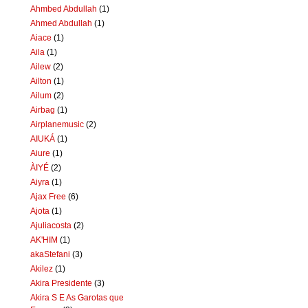
Ahmbed Abdullah
(1)
Ahmed Abdullah
(1)
Aiace
(1)
Aila
(1)
Ailew
(2)
Ailton
(1)
Ailum
(2)
Airbag
(1)
Airplanemusic
(2)
AIUKÁ
(1)
Aiure
(1)
ÀIYÉ
(2)
Aiyra
(1)
Ajax Free
(6)
Ajota
(1)
Ajuliacosta
(2)
AK'HIM
(1)
akaStefani
(3)
Akilez
(1)
Akira Presidente
(3)
Akira S E As Garotas que