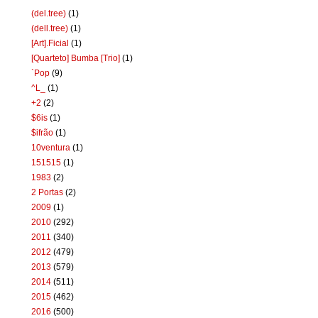
(del.tree)
(1)
(dell.tree)
(1)
[Art].Ficial
(1)
[Quarteto] Bumba [Trio]
(1)
`Pop
(9)
^L_
(1)
+2
(2)
$6is
(1)
$ifrão
(1)
10ventura
(1)
151515
(1)
1983
(2)
2 Portas
(2)
2009
(1)
2010
(292)
2011
(340)
2012
(479)
2013
(579)
2014
(511)
2015
(462)
2016
(500)