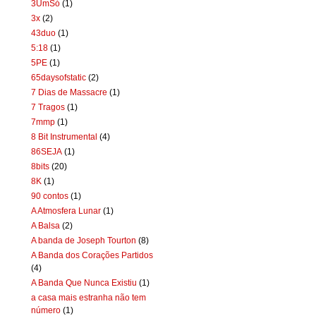
3UmSó
(1)
3x
(2)
43duo
(1)
5:18
(1)
5PE
(1)
65daysofstatic
(2)
7 Dias de Massacre
(1)
7 Tragos
(1)
7mmp
(1)
8 Bit Instrumental
(4)
86SEJA
(1)
8bits
(20)
8K
(1)
90 contos
(1)
A Atmosfera Lunar
(1)
A Balsa
(2)
A banda de Joseph Tourton
(8)
A Banda dos Corações Partidos
(4)
A Banda Que Nunca Existiu
(1)
a casa mais estranha não tem
número
(1)