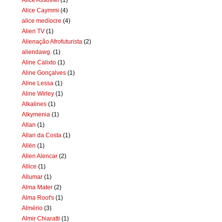
Alice Caymmi
(4)
alice medíocre
(4)
Alien TV
(1)
Alienação Afrofuturista
(2)
aliendawg.
(1)
Aline Calixto
(1)
Aline Gonçalves
(1)
Aline Lessa
(1)
Aline Wirley
(1)
Alkalines
(1)
Alkymenia
(1)
Allan
(1)
Allan da Costa
(1)
Allën
(1)
Allen Alencar
(2)
Allice
(1)
Allumar
(1)
Alma Mater
(2)
Alma Root's
(1)
Almério
(3)
Almir Chiaratti
(1)