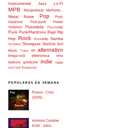
Instrumental
Jazz
Lo-Fi
MPB
Manguebeat
Melhores...
Pop
Metal
Noise
Post-
Hardcore
Post-punk
Power
Psicodelia
Violence
Psychobilly
Punk
Punk/Hardcore
Rap/ Hip
Rock
Hop
Samba
Rockabilly
Shoegaze
Ska/Dub
Surf
Screamo
alternativo
Music
VA
Trash
eletronica
brega-rock
emo
indie
fastcore
grindcore
ragga
surf rock
thrashcore
POPULARES DA SEMANA
Pravus - Cinis
(2026)...
Hominis Canidae
#194 - Julho