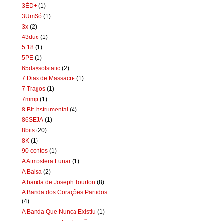
3ÉD+
(1)
3UmSó
(1)
3x
(2)
43duo
(1)
5:18
(1)
5PE
(1)
65daysofstatic
(2)
7 Dias de Massacre
(1)
7 Tragos
(1)
7mmp
(1)
8 Bit Instrumental
(4)
86SEJA
(1)
8bits
(20)
8K
(1)
90 contos
(1)
A Atmosfera Lunar
(1)
A Balsa
(2)
A banda de Joseph Tourton
(8)
A Banda dos Corações Partidos
(4)
A Banda Que Nunca Existiu
(1)