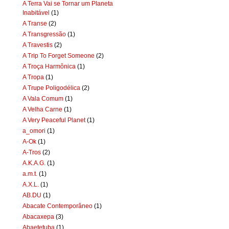
A Terra Vai se Tornar um Planeta
Inabitável
(1)
A Transe
(2)
A Transgressão
(1)
A Travestis
(2)
A Trip To Forget Someone
(2)
A Troça Harmônica
(1)
A Tropa
(1)
A Trupe Poligodélica
(2)
A Vala Comum
(1)
A Velha Carne
(1)
A Very Peaceful Planet
(1)
a_omori
(1)
A-Ok
(1)
A-Tros
(2)
A.K.A.G.
(1)
a.m.t.
(1)
A.X.L.
(1)
AB.DU
(1)
Abacate Contemporâneo
(1)
Abacaxepa
(3)
Abaetetuba
(1)