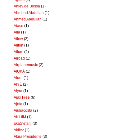
Ahlev de Bossa
(1)
Ahmbed Abdullah
(1)
Ahmed Abdullah
(1)
Aiace
(1)
Aila
(1)
Ailew
(2)
Ailton
(1)
Ailum
(2)
Airbag
(1)
Airplanemusic
(2)
AIUKÁ
(1)
Aiure
(1)
ÀIYÉ
(2)
Aiyra
(1)
Ajax Free
(6)
Ajota
(1)
Ajuliacosta
(2)
AK'HIM
(1)
akaStefani
(3)
Akilez
(1)
Akira Presidente
(3)