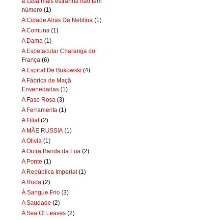
a casa mais estranha não tem
número
(1)
A Cïdade Aträs Da Neblïna
(1)
A Comuna
(1)
A Dama
(1)
A Espetacular Charanga do
França
(6)
A Espiral De Bukowski
(4)
A Fábrica de Maçã
Envenedadas
(1)
A Fase Rosa
(3)
A Ferramenta
(1)
A Filial
(2)
A MÃE RUSSIA
(1)
A Olivia
(1)
A Outra Banda da Lua
(2)
A Ponte
(1)
A República Imperial
(1)
A Roda
(2)
À Sangue Frio
(3)
A Saudade
(2)
A Sea Of Leaves
(2)