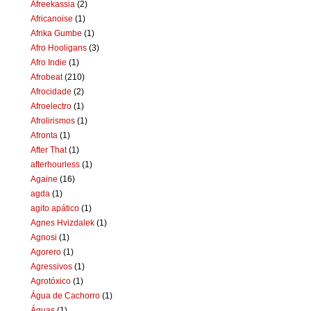
Afreekassia
(2)
Africanoise
(1)
Afrika Gumbe
(1)
Afro Hooligans
(3)
Afro Indie
(1)
Afrobeat
(210)
Afrocidade
(2)
Afroelectro
(1)
Afrolirismos
(1)
Afronta
(1)
After That
(1)
afterhourless
(1)
Againe
(16)
agda
(1)
agito apático
(1)
Agnes Hvizdalek
(1)
Agnosi
(1)
Agorero
(1)
Agressivos
(1)
Agrotóxico
(1)
Água de Cachorro
(1)
Águas
(1)