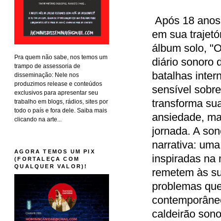
Após 18 anos 
em sua trajetó
álbum solo, "
Pra quem não sabe, nos temos um
diário sonoro 
trampo de assessoria de
batalhas inte
disseminação: Nele nos
produzimos release e conteúdos
sensível sobre
exclusivos para apresentar seu
transforma su
trabalho em blogs, rádios, sites por
todo o país e fora dele. Saiba mais
ansiedade, ma
clicando na arte...
jornada. A son
narrativa: uma
AGORA TEMOS UM PIX
inspiradas na 
(FORTALEÇA COM
QUALQUER VALOR)!
remetem às sua
problemas que
contemporâneo
caldeirão sono