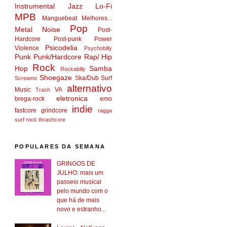
Instrumental
Jazz
Lo-Fi
MPB
Manguebeat
Melhores...
Pop
Metal
Noise
Post-
Hardcore
Post-punk
Power
Psicodelia
Violence
Psychobilly
Punk
Punk/Hardcore
Rap/ Hip
Rock
Hop
Samba
Rockabilly
Shoegaze
Ska/Dub
Surf
Screamo
alternativo
Music
VA
Trash
eletronica
brega-rock
emo
indie
fastcore
grindcore
ragga
surf rock
thrashcore
POPULARES DA SEMANA
GRINGOS DE
JULHO: mais um
passeio musical
pelo mundo com o
que há de mais
novo e estranho...