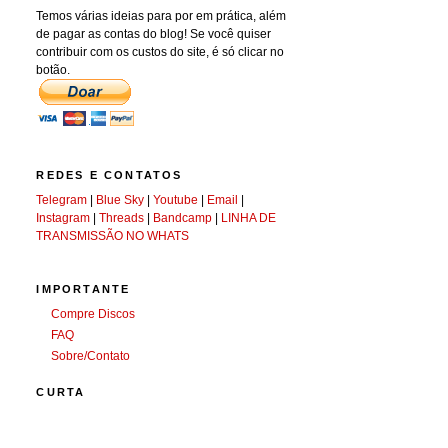
Temos várias ideias para por em prática, além
de pagar as contas do blog! Se você quiser
contribuir com os custos do site, é só clicar no
botão.
REDES E CONTATOS
Telegram
|
Blue Sky
|
Youtube
|
Email
|
Instagram
|
Threads
|
Bandcamp
|
LINHA DE
TRANSMISSÃO NO WHATS
IMPORTANTE
Compre Discos
FAQ
Sobre/Contato
CURTA