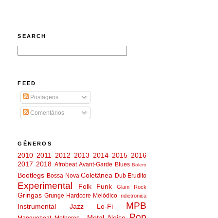
SEARCH
FEED
Postagens
Comentários
GÊNEROS
2010
2011
2012
2013
2014
2015
2016
2017
2018
Afrobeat
Avant-Garde
Blues
Bolero
Bootlegs
Coletânea
Bossa Nova
Dub
Erudito
Experimental
Folk
Funk
Glam Rock
Gringas
Grunge
Hardcore Melódico
Indietronica
MPB
Instrumental
Jazz
Lo-Fi
Pop
Metal
Noise