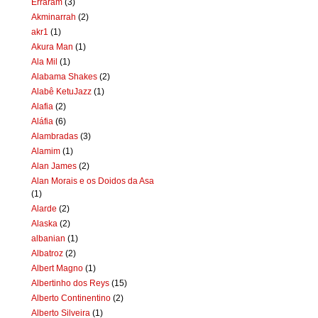
Erraram
(3)
Akminarrah
(2)
akr1
(1)
Akura Man
(1)
Ala Mil
(1)
Alabama Shakes
(2)
Alabê KetuJazz
(1)
Alafia
(2)
Aláfia
(6)
Alambradas
(3)
Alamim
(1)
Alan James
(2)
Alan Morais e os Doidos da Asa
(1)
Alarde
(2)
Alaska
(2)
albanian
(1)
Albatroz
(2)
Albert Magno
(1)
Albertinho dos Reys
(15)
Alberto Continentino
(2)
Alberto Silveira
(1)