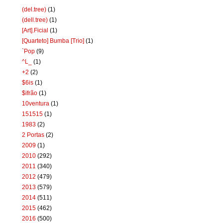
(del.tree)
(1)
(dell.tree)
(1)
[Art].Ficial
(1)
[Quarteto] Bumba [Trio]
(1)
`Pop
(9)
^L_
(1)
+2
(2)
$6is
(1)
$ifrão
(1)
10ventura
(1)
151515
(1)
1983
(2)
2 Portas
(2)
2009
(1)
2010
(292)
2011
(340)
2012
(479)
2013
(579)
2014
(511)
2015
(462)
2016
(500)