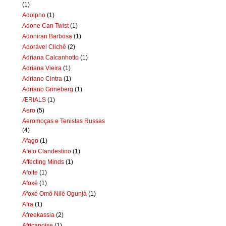
(1)
Adolpho
(1)
Adone Can Twist
(1)
Adoniran Barbosa
(1)
Adorável Clichê
(2)
Adriana Calcanhotto
(1)
Adriana Vieira
(1)
Adriano Cintra
(1)
Adriano Grineberg
(1)
ÆRIALS
(1)
Aero
(5)
Aeromoças e Tenistas Russas
(4)
Afago
(1)
Afeto Clandestino
(1)
Affecting Minds
(1)
Afoite
(1)
Afoxé
(1)
Afoxé Omô Nilê Ogunjá
(1)
Afra
(1)
Afreekassia
(2)
Africanoise
(1)