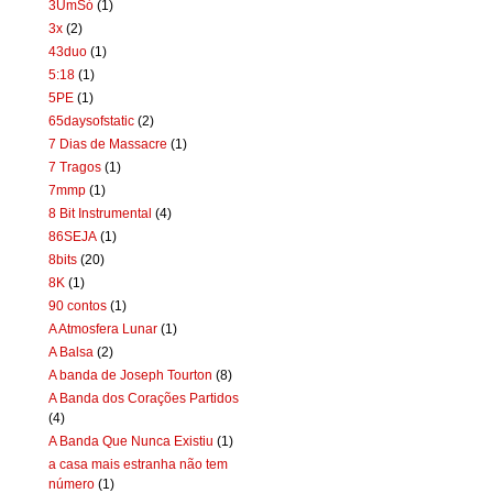
3UmSó
(1)
3x
(2)
43duo
(1)
5:18
(1)
5PE
(1)
65daysofstatic
(2)
7 Dias de Massacre
(1)
7 Tragos
(1)
7mmp
(1)
8 Bit Instrumental
(4)
86SEJA
(1)
8bits
(20)
8K
(1)
90 contos
(1)
A Atmosfera Lunar
(1)
A Balsa
(2)
A banda de Joseph Tourton
(8)
A Banda dos Corações Partidos
(4)
A Banda Que Nunca Existiu
(1)
a casa mais estranha não tem
número
(1)