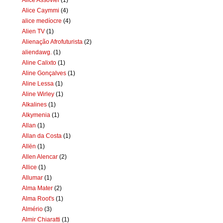
Alice Caymmi
(4)
alice medíocre
(4)
Alien TV
(1)
Alienação Afrofuturista
(2)
aliendawg.
(1)
Aline Calixto
(1)
Aline Gonçalves
(1)
Aline Lessa
(1)
Aline Wirley
(1)
Alkalines
(1)
Alkymenia
(1)
Allan
(1)
Allan da Costa
(1)
Allën
(1)
Allen Alencar
(2)
Allice
(1)
Allumar
(1)
Alma Mater
(2)
Alma Root's
(1)
Almério
(3)
Almir Chiaratti
(1)