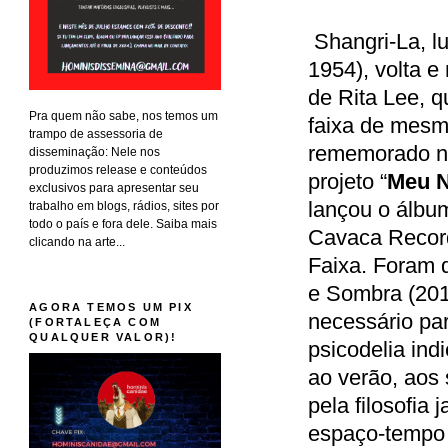
Shangri-La, lu
1954), volta e
de Rita Lee, q
Pra quem não sabe, nos temos um
faixa de mesm
trampo de assessoria de
rememorado na
disseminação: Nele nos
produzimos release e conteúdos
projeto “
Meu N
exclusivos para apresentar seu
lançou o álbu
trabalho em blogs, rádios, sites por
todo o país e fora dele. Saiba mais
Cavaca Record
clicando na arte...
Faixa. Foram 
e Sombra (201
AGORA TEMOS UM PIX
necessário pa
(FORTALEÇA COM
QUALQUER VALOR)!
psicodelia in
ao verão, aos 
pela filosofia
espaço-tempo p