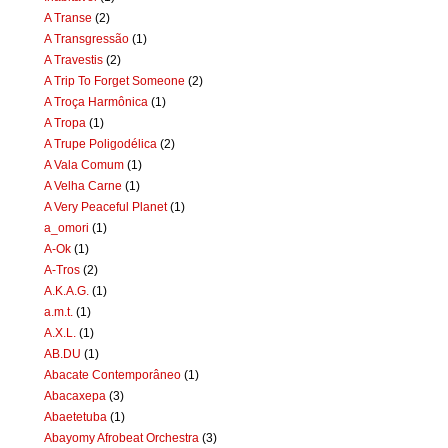
A Transe
(2)
A Transgressão
(1)
A Travestis
(2)
A Trip To Forget Someone
(2)
A Troça Harmônica
(1)
A Tropa
(1)
A Trupe Poligodélica
(2)
A Vala Comum
(1)
A Velha Carne
(1)
A Very Peaceful Planet
(1)
a_omori
(1)
A-Ok
(1)
A-Tros
(2)
A.K.A.G.
(1)
a.m.t.
(1)
A.X.L.
(1)
AB.DU
(1)
Abacate Contemporâneo
(1)
Abacaxepa
(3)
Abaetetuba
(1)
Abayomy Afrobeat Orchestra
(3)