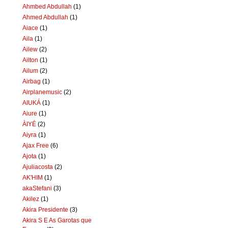
Ahmbed Abdullah
(1)
Ahmed Abdullah
(1)
Aiace
(1)
Aila
(1)
Ailew
(2)
Ailton
(1)
Ailum
(2)
Airbag
(1)
Airplanemusic
(2)
AIUKÁ
(1)
Aiure
(1)
ÀIYÉ
(2)
Aiyra
(1)
Ajax Free
(6)
Ajota
(1)
Ajuliacosta
(2)
AK'HIM
(1)
akaStefani
(3)
Akilez
(1)
Akira Presidente
(3)
Akira S E As Garotas que