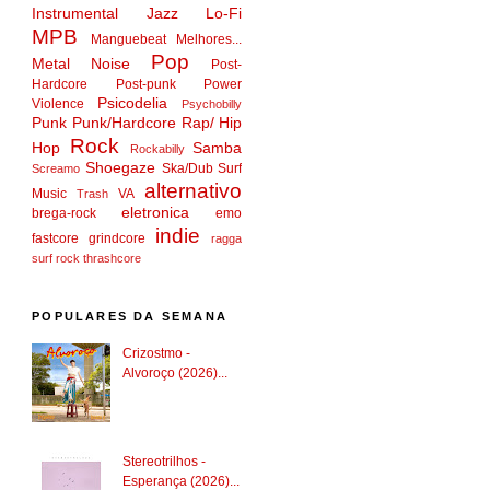
Instrumental
Jazz
Lo-Fi
MPB
Manguebeat
Melhores...
Pop
Metal
Noise
Post-
Hardcore
Post-punk
Power
Psicodelia
Violence
Psychobilly
Punk
Punk/Hardcore
Rap/ Hip
Rock
Hop
Samba
Rockabilly
Shoegaze
Ska/Dub
Surf
Screamo
alternativo
Music
VA
Trash
eletronica
brega-rock
emo
indie
fastcore
grindcore
ragga
surf rock
thrashcore
POPULARES DA SEMANA
Crizostmo -
Alvoroço (2026)...
Stereotrilhos -
Esperança (2026)...