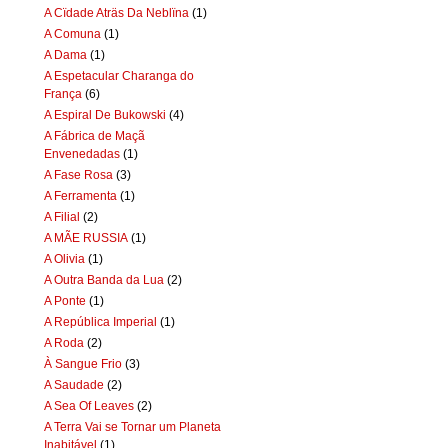
A Cïdade Aträs Da Neblïna
(1)
A Comuna
(1)
A Dama
(1)
A Espetacular Charanga do
França
(6)
A Espiral De Bukowski
(4)
A Fábrica de Maçã
Envenedadas
(1)
A Fase Rosa
(3)
A Ferramenta
(1)
A Filial
(2)
A MÃE RUSSIA
(1)
A Olivia
(1)
A Outra Banda da Lua
(2)
A Ponte
(1)
A República Imperial
(1)
A Roda
(2)
À Sangue Frio
(3)
A Saudade
(2)
A Sea Of Leaves
(2)
A Terra Vai se Tornar um Planeta
Inabitável
(1)