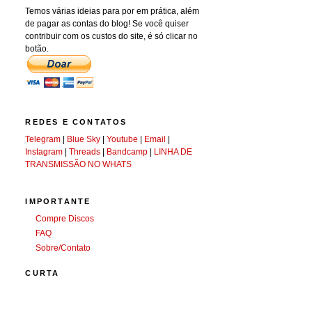
Temos várias ideias para por em prática, além
de pagar as contas do blog! Se você quiser
contribuir com os custos do site, é só clicar no
botão.
REDES E CONTATOS
Telegram
|
Blue Sky
|
Youtube
|
Email
|
Instagram
|
Threads
|
Bandcamp
|
LINHA DE
TRANSMISSÃO NO WHATS
IMPORTANTE
Compre Discos
FAQ
Sobre/Contato
CURTA