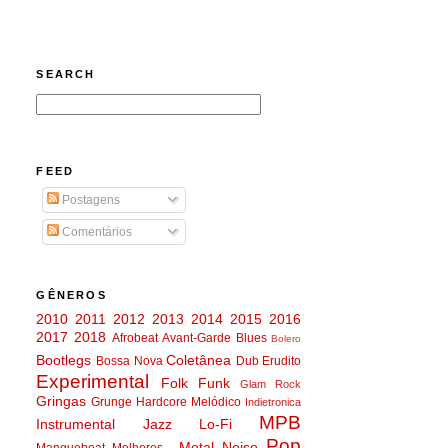
SEARCH
FEED
Postagens
Comentários
GÊNEROS
2010
2011
2012
2013
2014
2015
2016
2017
2018
Afrobeat
Avant-Garde
Blues
Bolero
Bootlegs
Coletânea
Bossa Nova
Dub
Erudito
Experimental
Folk
Funk
Glam Rock
Gringas
Grunge
Hardcore Melódico
Indietronica
MPB
Instrumental
Jazz
Lo-Fi
Pop
Metal
Noise