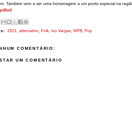
am. Também vem a ser uma homenagem a um ponto especial na região d
gnRoll
s:
2021
,
alternativo
,
Folk
,
Ivo Vargas
,
MPB
,
Pop
NHUM COMENTÁRIO:
STAR UM COMENTÁRIO