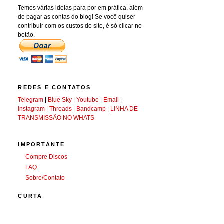
Temos várias ideias para por em prática, além
de pagar as contas do blog! Se você quiser
contribuir com os custos do site, é só clicar no
botão.
REDES E CONTATOS
Telegram
|
Blue Sky
|
Youtube
|
Email
|
Instagram
|
Threads
|
Bandcamp
|
LINHA DE
TRANSMISSÃO NO WHATS
IMPORTANTE
Compre Discos
FAQ
Sobre/Contato
CURTA