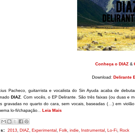
Conheça o DIAZ
&
Download:
Delirante 
cius Pacheco, guitarrista e vocalista do Sin Ayuda acaba de debut
mado
DIAZ
. Com vocês, o EP Delirante. São três faixas (ou duas e
s gravadas no quarto do cara, sem vocais, baseadas (…) em violão e
ema lo-fi/chapação...
Leia Mais
s:
2013
,
DIAZ
,
Experimental
,
Folk
,
indie
,
Instrumental
,
Lo-Fi
,
Rock