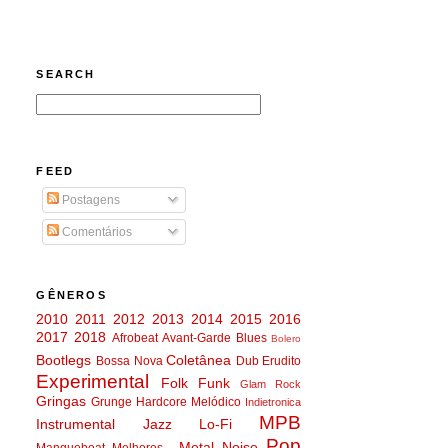
SEARCH
FEED
Postagens
Comentários
GÊNEROS
2010
2011
2012
2013
2014
2015
2016
2017
2018
Afrobeat
Avant-Garde
Blues
Bolero
Bootlegs
Coletânea
Bossa Nova
Dub
Erudito
Experimental
Folk
Funk
Glam Rock
Gringas
Grunge
Hardcore Melódico
Indietronica
MPB
Instrumental
Jazz
Lo-Fi
Pop
Metal
Noise