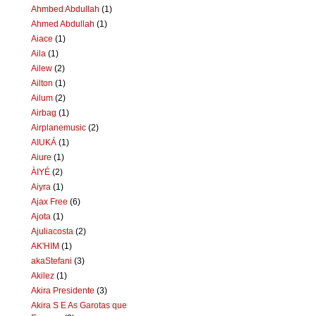
Ahmbed Abdullah
(1)
Ahmed Abdullah
(1)
Aiace
(1)
Aila
(1)
Ailew
(2)
Ailton
(1)
Ailum
(2)
Airbag
(1)
Airplanemusic
(2)
AIUKÁ
(1)
Aiure
(1)
ÀIYÉ
(2)
Aiyra
(1)
Ajax Free
(6)
Ajota
(1)
Ajuliacosta
(2)
AK'HIM
(1)
akaStefani
(3)
Akilez
(1)
Akira Presidente
(3)
Akira S E As Garotas que