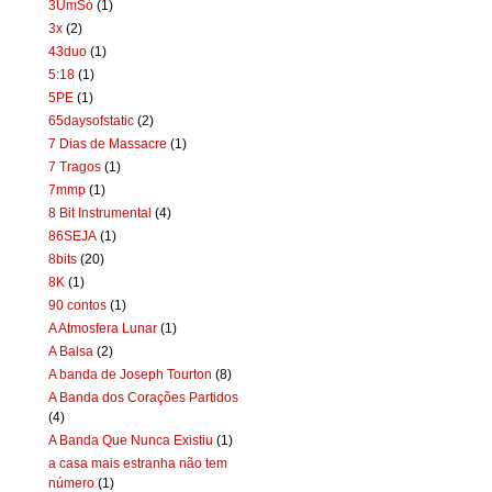
3UmSó
(1)
3x
(2)
43duo
(1)
5:18
(1)
5PE
(1)
65daysofstatic
(2)
7 Dias de Massacre
(1)
7 Tragos
(1)
7mmp
(1)
8 Bit Instrumental
(4)
86SEJA
(1)
8bits
(20)
8K
(1)
90 contos
(1)
A Atmosfera Lunar
(1)
A Balsa
(2)
A banda de Joseph Tourton
(8)
A Banda dos Corações Partidos
(4)
A Banda Que Nunca Existiu
(1)
a casa mais estranha não tem
número
(1)