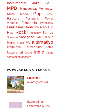
Instrumental
Jazz
Lo-Fi
MPB
Manguebeat
Melhores...
Pop
Metal
Noise
Post-
Hardcore
Post-punk
Power
Psicodelia
Violence
Psychobilly
Punk
Punk/Hardcore
Rap/ Hip
Rock
Hop
Samba
Rockabilly
Shoegaze
Ska/Dub
Surf
Screamo
alternativo
Music
VA
Trash
eletronica
brega-rock
emo
indie
fastcore
grindcore
ragga
surf rock
thrashcore
POPULARES DA SEMANA
Crizostmo -
Alvoroço (2026)...
Stereotrilhos -
Esperança (2026)...