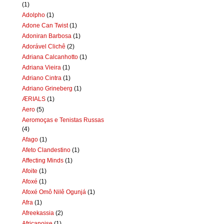
(1)
Adolpho
(1)
Adone Can Twist
(1)
Adoniran Barbosa
(1)
Adorável Clichê
(2)
Adriana Calcanhotto
(1)
Adriana Vieira
(1)
Adriano Cintra
(1)
Adriano Grineberg
(1)
ÆRIALS
(1)
Aero
(5)
Aeromoças e Tenistas Russas
(4)
Afago
(1)
Afeto Clandestino
(1)
Affecting Minds
(1)
Afoite
(1)
Afoxé
(1)
Afoxé Omô Nilê Ogunjá
(1)
Afra
(1)
Afreekassia
(2)
Africanoise
(1)