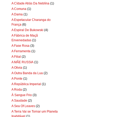
A Cïdade Aträs Da Neblïna
(1)
A Comuna
(1)
A Dama
(1)
A Espetacular Charanga do
França
(6)
A Espiral De Bukowski
(4)
A Fábrica de Maçã
Envenedadas
(1)
A Fase Rosa
(3)
A Ferramenta
(1)
A Filial
(2)
A MÃE RUSSIA
(1)
A Olivia
(1)
A Outra Banda da Lua
(2)
A Ponte
(1)
A República Imperial
(1)
A Roda
(2)
À Sangue Frio
(3)
A Saudade
(2)
A Sea Of Leaves
(2)
A Terra Vai se Tornar um Planeta
Inabitável
(1)