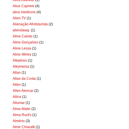
Alice Caymmi
(4)
alice medíocre
(4)
Alien TV
(1)
Alienação Afrofuturista
(2)
aliendawg.
(1)
Aline Calixto
(1)
Aline Gonçalves
(1)
Aline Lessa
(1)
Aline Wirley
(1)
Alkalines
(1)
Alkymenia
(1)
Allan
(1)
Allan da Costa
(1)
Allën
(1)
Allen Alencar
(2)
Allice
(1)
Allumar
(1)
Alma Mater
(2)
Alma Root's
(1)
Almério
(3)
Almir Chiaratti
(1)