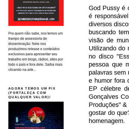
God Pussy é o
é responsáve
diversos disc
buscando tem
Pra quem não sabe, nos temos um
trampo de assessoria de
visão de mund
disseminação: Nele nos
Utilizando do
produzimos release e conteúdos
exclusivos para apresentar seu
no disco "Ess
trabalho em blogs, rádios, sites por
pessoa que m
todo o país e fora dele. Saiba mais
clicando na arte...
palavras sem
e humor fora 
EP célebre de
AGORA TEMOS UM PIX
(FORTALEÇA COM
Gonçalves Co
QUALQUER VALOR)!
Produções" & 
gostar do que
homenagem.