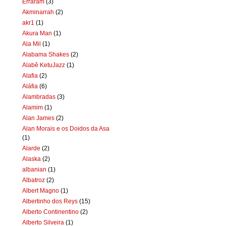
Erraram
(3)
Akminarrah
(2)
akr1
(1)
Akura Man
(1)
Ala Mil
(1)
Alabama Shakes
(2)
Alabê KetuJazz
(1)
Alafia
(2)
Aláfia
(6)
Alambradas
(3)
Alamim
(1)
Alan James
(2)
Alan Morais e os Doidos da Asa
(1)
Alarde
(2)
Alaska
(2)
albanian
(1)
Albatroz
(2)
Albert Magno
(1)
Albertinho dos Reys
(15)
Alberto Continentino
(2)
Alberto Silveira
(1)