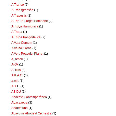
A Transe
(2)
A Transgressão
(1)
A Travestis
(2)
A Trip To Forget Someone
(2)
A Troça Harmônica
(1)
A Tropa
(1)
A Trupe Poligodélica
(2)
A Vala Comum
(1)
A Velha Carne
(1)
A Very Peaceful Planet
(1)
a_omori
(1)
A-Ok
(1)
A-Tros
(2)
A.K.A.G.
(1)
a.m.t.
(1)
A.X.L.
(1)
AB.DU
(1)
Abacate Contemporâneo
(1)
Abacaxepa
(3)
Abaetetuba
(1)
Abayomy Afrobeat Orchestra
(3)