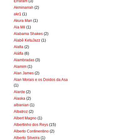
Erraram
(3)
Akminarrah
(2)
akr1
(1)
Akura Man
(1)
Ala Mil
(1)
Alabama Shakes
(2)
Alabê KetuJazz
(1)
Alafia
(2)
Aláfia
(6)
Alambradas
(3)
Alamim
(1)
Alan James
(2)
Alan Morais e os Doidos da Asa
(1)
Alarde
(2)
Alaska
(2)
albanian
(1)
Albatroz
(2)
Albert Magno
(1)
Albertinho dos Reys
(15)
Alberto Continentino
(2)
Alberto Silveira
(1)