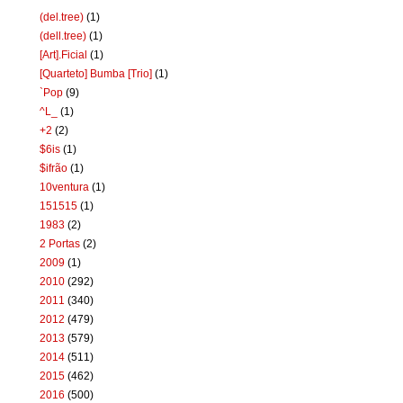
(del.tree)
(1)
(dell.tree)
(1)
[Art].Ficial
(1)
[Quarteto] Bumba [Trio]
(1)
`Pop
(9)
^L_
(1)
+2
(2)
$6is
(1)
$ifrão
(1)
10ventura
(1)
151515
(1)
1983
(2)
2 Portas
(2)
2009
(1)
2010
(292)
2011
(340)
2012
(479)
2013
(579)
2014
(511)
2015
(462)
2016
(500)