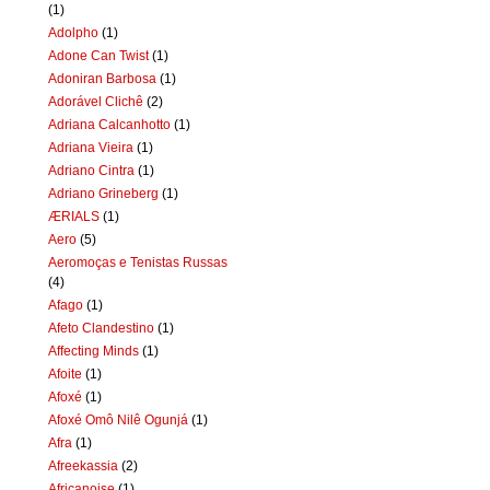
(1)
Adolpho
(1)
Adone Can Twist
(1)
Adoniran Barbosa
(1)
Adorável Clichê
(2)
Adriana Calcanhotto
(1)
Adriana Vieira
(1)
Adriano Cintra
(1)
Adriano Grineberg
(1)
ÆRIALS
(1)
Aero
(5)
Aeromoças e Tenistas Russas
(4)
Afago
(1)
Afeto Clandestino
(1)
Affecting Minds
(1)
Afoite
(1)
Afoxé
(1)
Afoxé Omô Nilê Ogunjá
(1)
Afra
(1)
Afreekassia
(2)
Africanoise
(1)