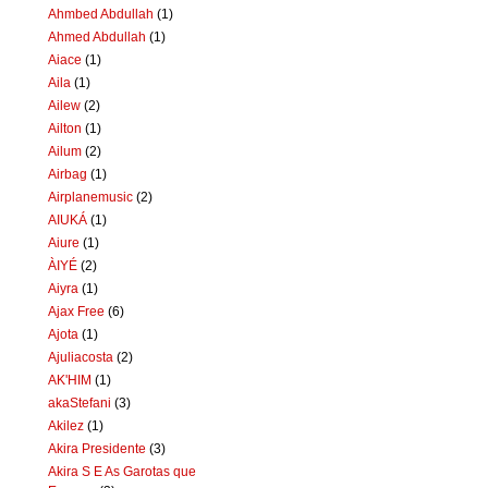
Ahmbed Abdullah
(1)
Ahmed Abdullah
(1)
Aiace
(1)
Aila
(1)
Ailew
(2)
Ailton
(1)
Ailum
(2)
Airbag
(1)
Airplanemusic
(2)
AIUKÁ
(1)
Aiure
(1)
ÀIYÉ
(2)
Aiyra
(1)
Ajax Free
(6)
Ajota
(1)
Ajuliacosta
(2)
AK'HIM
(1)
akaStefani
(3)
Akilez
(1)
Akira Presidente
(3)
Akira S E As Garotas que