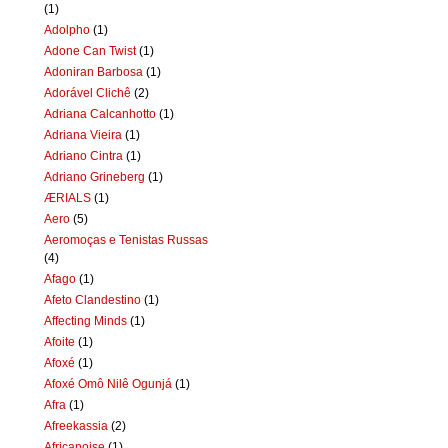
(1)
Adolpho
(1)
Adone Can Twist
(1)
Adoniran Barbosa
(1)
Adorável Clichê
(2)
Adriana Calcanhotto
(1)
Adriana Vieira
(1)
Adriano Cintra
(1)
Adriano Grineberg
(1)
ÆRIALS
(1)
Aero
(5)
Aeromoças e Tenistas Russas
(4)
Afago
(1)
Afeto Clandestino
(1)
Affecting Minds
(1)
Afoite
(1)
Afoxé
(1)
Afoxé Omô Nilê Ogunjá
(1)
Afra
(1)
Afreekassia
(2)
Africanoise
(1)