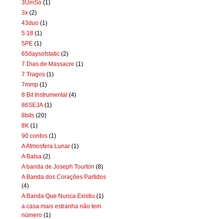
3UmSó
(1)
3x
(2)
43duo
(1)
5:18
(1)
5PE
(1)
65daysofstatic
(2)
7 Dias de Massacre
(1)
7 Tragos
(1)
7mmp
(1)
8 Bit Instrumental
(4)
86SEJA
(1)
8bits
(20)
8K
(1)
90 contos
(1)
A Atmosfera Lunar
(1)
A Balsa
(2)
A banda de Joseph Tourton
(8)
A Banda dos Corações Partidos
(4)
A Banda Que Nunca Existiu
(1)
a casa mais estranha não tem
número
(1)