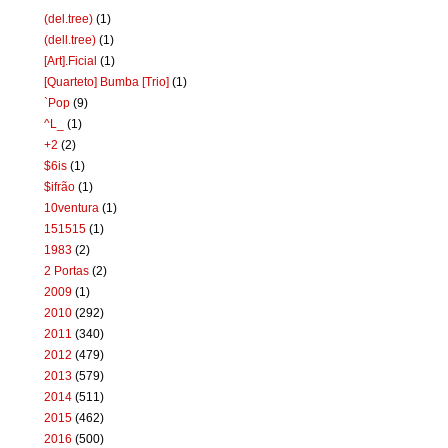
(del.tree)
(1)
(dell.tree)
(1)
[Art].Ficial
(1)
[Quarteto] Bumba [Trio]
(1)
`Pop
(9)
^L_
(1)
+2
(2)
$6is
(1)
$ifrão
(1)
10ventura
(1)
151515
(1)
1983
(2)
2 Portas
(2)
2009
(1)
2010
(292)
2011
(340)
2012
(479)
2013
(579)
2014
(511)
2015
(462)
2016
(500)