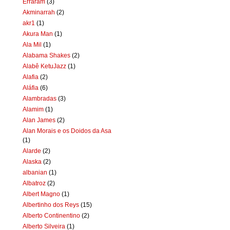
Erraram
(3)
Akminarrah
(2)
akr1
(1)
Akura Man
(1)
Ala Mil
(1)
Alabama Shakes
(2)
Alabê KetuJazz
(1)
Alafia
(2)
Aláfia
(6)
Alambradas
(3)
Alamim
(1)
Alan James
(2)
Alan Morais e os Doidos da Asa
(1)
Alarde
(2)
Alaska
(2)
albanian
(1)
Albatroz
(2)
Albert Magno
(1)
Albertinho dos Reys
(15)
Alberto Continentino
(2)
Alberto Silveira
(1)