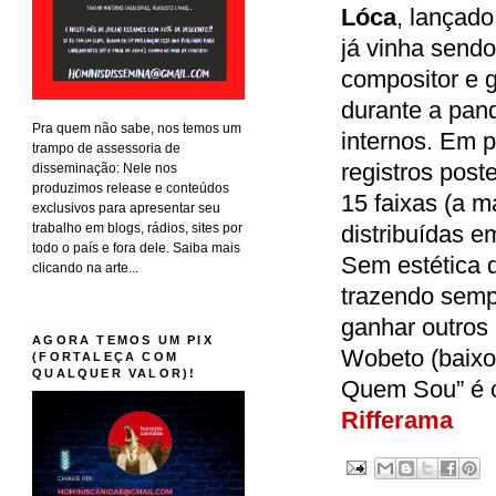
Lóca
, lançado
já vinha sendo
compositor e 
durante a pan
Pra quem não sabe, nos temos um
internos. Em 
trampo de assessoria de
registros poste
disseminação: Nele nos
produzimos release e conteúdos
15 faixas (a 
exclusivos para apresentar seu
trabalho em blogs, rádios, sites por
distribuídas 
todo o país e fora dele. Saiba mais
Sem estética 
clicando na arte...
trazendo sempr
ganhar outros 
AGORA TEMOS UM PIX
Wobeto (baixo 
(FORTALEÇA COM
QUALQUER VALOR)!
Quem Sou” é o
Rifferama