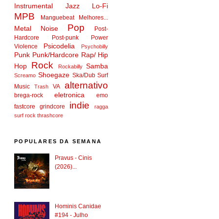
Instrumental
Jazz
Lo-Fi
MPB
Manguebeat
Melhores...
Pop
Metal
Noise
Post-
Hardcore
Post-punk
Power
Psicodelia
Violence
Psychobilly
Punk
Punk/Hardcore
Rap/ Hip
Rock
Hop
Samba
Rockabilly
Shoegaze
Ska/Dub
Surf
Screamo
alternativo
Music
VA
Trash
eletronica
brega-rock
emo
indie
fastcore
grindcore
ragga
surf rock
thrashcore
POPULARES DA SEMANA
Pravus - Cinis
(2026)...
Hominis Canidae
#194 - Julho