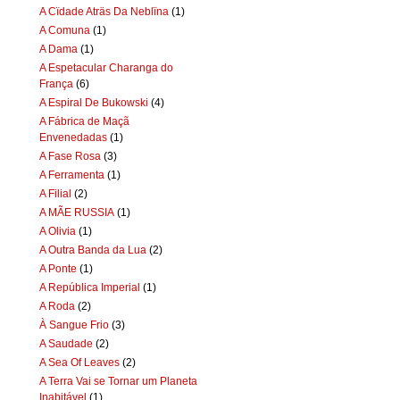
A Cïdade Aträs Da Neblïna
(1)
A Comuna
(1)
A Dama
(1)
A Espetacular Charanga do
França
(6)
A Espiral De Bukowski
(4)
A Fábrica de Maçã
Envenedadas
(1)
A Fase Rosa
(3)
A Ferramenta
(1)
A Filial
(2)
A MÃE RUSSIA
(1)
A Olivia
(1)
A Outra Banda da Lua
(2)
A Ponte
(1)
A República Imperial
(1)
A Roda
(2)
À Sangue Frio
(3)
A Saudade
(2)
A Sea Of Leaves
(2)
A Terra Vai se Tornar um Planeta
Inabitável
(1)