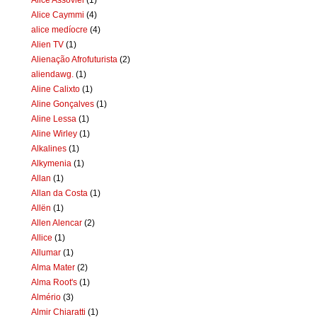
Alice Caymmi
(4)
alice medíocre
(4)
Alien TV
(1)
Alienação Afrofuturista
(2)
aliendawg.
(1)
Aline Calixto
(1)
Aline Gonçalves
(1)
Aline Lessa
(1)
Aline Wirley
(1)
Alkalines
(1)
Alkymenia
(1)
Allan
(1)
Allan da Costa
(1)
Allën
(1)
Allen Alencar
(2)
Allice
(1)
Allumar
(1)
Alma Mater
(2)
Alma Root's
(1)
Almério
(3)
Almir Chiaratti
(1)