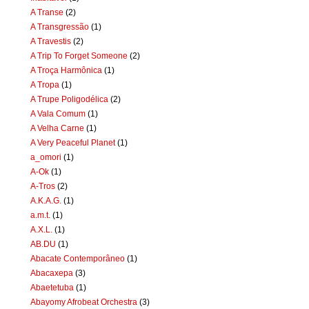
A Transe
(2)
A Transgressão
(1)
A Travestis
(2)
A Trip To Forget Someone
(2)
A Troça Harmônica
(1)
A Tropa
(1)
A Trupe Poligodélica
(2)
A Vala Comum
(1)
A Velha Carne
(1)
A Very Peaceful Planet
(1)
a_omori
(1)
A-Ok
(1)
A-Tros
(2)
A.K.A.G.
(1)
a.m.t.
(1)
A.X.L.
(1)
AB.DU
(1)
Abacate Contemporâneo
(1)
Abacaxepa
(3)
Abaetetuba
(1)
Abayomy Afrobeat Orchestra
(3)