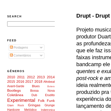
Drupt - Drupt
SEARCH
Projeto musica
produtor Duart
FEED
as profundeza
Postagens
que ele faz i
Comentários
faixas instrum
bandcamp ele 
quentes e exub
GÊNEROS
2010
2011
2012
2013
2014
post-rock e am
2015
2016
2017
2018
Afrobeat
ideia realment
Avant-Garde
Blues
Bolero
Bootlegs
Bossa Nova
produzido pra 
Coletânea
Dub
Erudito
experiência do
Experimental
Folk
Funk
lançamento de
Gringas
Grunge
Glam Rock
Hardcore Melódico
Indietronica