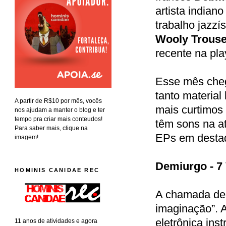
artista indian
trabalho jazzí
Wooly Trouse
recente na play
Esse mês cheg
tanto materia
A partir de R$10 por mês, vocês
mais curtimos
nos ajudam a manter o blog e ter
tempo pra criar mais conteudos!
têm sons na at
Para saber mais, clique na
EPs em destaq
imagem!
Demiurgo - 7 
HOMINIS CANIDAE REC
A chamada dess
imaginação”. A
eletrônica ins
11 anos de atividades e agora