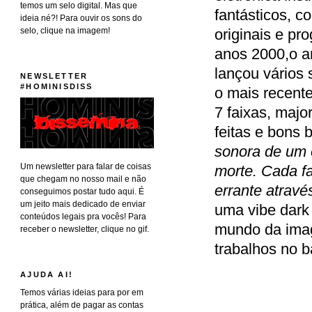
temos um selo digital. Mas que
fantásticos, 
ideia né?! Para ouvir os sons do
selo, clique na imagem!
originais e pro
anos 2000,o a
lançou vários 
NEWSLETTER
#HOMINISDISS
o mais recente
7 faixas, majo
feitas e bons b
sonora de um e
Um newsletter para falar de coisas
morte. Cada fa
que chegam no nosso mail e não
errante atrav
conseguimos postar tudo aqui. É
um jeito mais dedicado de enviar
uma vibe dark
conteúdos legais pra vocês! Para
mundo da imag
receber o newsletter, clique no gif.
trabalhos no 
AJUDA AI!
Temos várias ideias para por em
prática, além de pagar as contas