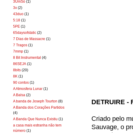
3UmSó
(1)
3x
(2)
43duo
(1)
5:18
(1)
5PE
(1)
65daysofstatic
(2)
7 Dias de Massacre
(1)
7 Tragos
(1)
7mmp
(1)
8 Bit Instrumental
(4)
86SEJA
(1)
8bits
(20)
8K
(1)
90 contos
(1)
A Atmosfera Lunar
(1)
A Balsa
(2)
DETRUIRE - F
A banda de Joseph Tourton
(8)
A Banda dos Corações Partidos
(4)
Criado pelo mú
A Banda Que Nunca Existiu
(1)
a casa mais estranha não tem
Sauvage, o pro
número
(1)