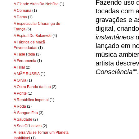
Fazendo uso d
A Cïdade Aträs Da Neblïna
(1)
tocadas com a 
A Comuna
(1)
A Dama
(1)
gravações e a
A Espetacular Charanga do
digital, crian
França
(6)
instantâneos d
A Espiral De Bukowski
(4)
A Fábrica de Maçã
lançado em no
Envenedadas
(1)
música ambient
A Fase Rosa
(3)
A Ferramenta
(1)
artista descre
A Filial
(2)
Consciência”
”
A MÃE RUSSIA
(1)
A Olivia
(1)
A Outra Banda da Lua
(2)
A Ponte
(1)
A República Imperial
(1)
A Roda
(2)
À Sangue Frio
(3)
A Saudade
(2)
A Sea Of Leaves
(2)
A Terra Vai se Tornar um Planeta
Inabitável
(1)