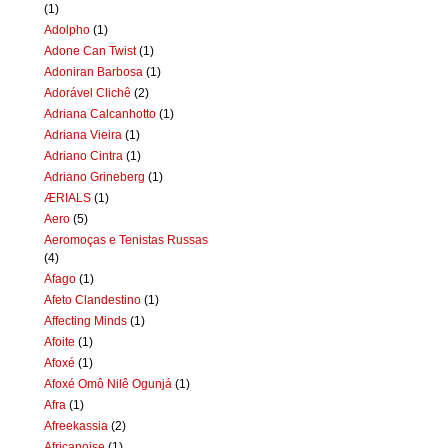
(1)
Adolpho
(1)
Adone Can Twist
(1)
Adoniran Barbosa
(1)
Adorável Clichê
(2)
Adriana Calcanhotto
(1)
Adriana Vieira
(1)
Adriano Cintra
(1)
Adriano Grineberg
(1)
ÆRIALS
(1)
Aero
(5)
Aeromoças e Tenistas Russas
(4)
Afago
(1)
Afeto Clandestino
(1)
Affecting Minds
(1)
Afoite
(1)
Afoxé
(1)
Afoxé Omô Nilê Ogunjá
(1)
Afra
(1)
Afreekassia
(2)
Africanoise
(1)