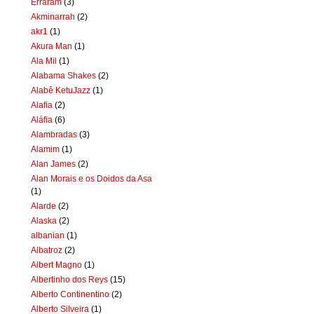
Erraram
(3)
Akminarrah
(2)
akr1
(1)
Akura Man
(1)
Ala Mil
(1)
Alabama Shakes
(2)
Alabê KetuJazz
(1)
Alafia
(2)
Aláfia
(6)
Alambradas
(3)
Alamim
(1)
Alan James
(2)
Alan Morais e os Doidos da Asa
(1)
Alarde
(2)
Alaska
(2)
albanian
(1)
Albatroz
(2)
Albert Magno
(1)
Albertinho dos Reys
(15)
Alberto Continentino
(2)
Alberto Silveira
(1)