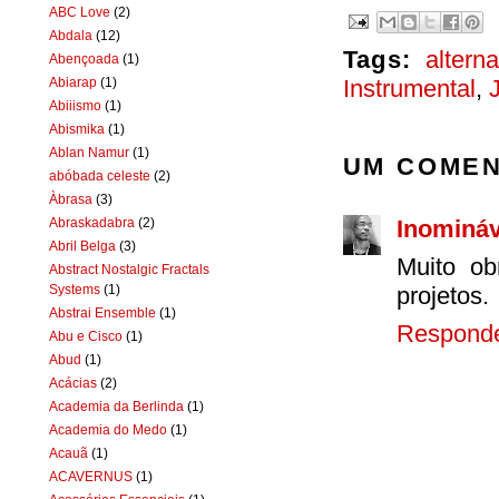
ABC Love
(2)
Abdala
(12)
Tags:
alterna
Abençoada
(1)
Abiarap
(1)
Instrumental
,
Abiiismo
(1)
Abismika
(1)
Ablan Namur
(1)
UM COMEN
abóbada celeste
(2)
Àbrasa
(3)
Abraskadabra
(2)
Inomináv
Abril Belga
(3)
Muito ob
Abstract Nostalgic Fractals
Systems
(1)
projetos.
Abstrai Ensemble
(1)
Respond
Abu e Cisco
(1)
Abud
(1)
Acácias
(2)
Academia da Berlinda
(1)
Academia do Medo
(1)
Acauã
(1)
ACAVERNUS
(1)