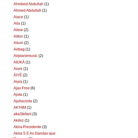
Ahmbed Abdullah
(1)
Ahmed Abdullah
(1)
Aiace
(1)
Aila
(1)
Ailew
(2)
Ailton
(1)
Ailum
(2)
Airbag
(1)
Airplanemusic
(2)
AIUKÁ
(1)
Aiure
(1)
ÀIYÉ
(2)
Aiyra
(1)
Ajax Free
(6)
Ajota
(1)
Ajuliacosta
(2)
AK'HIM
(1)
akaStefani
(3)
Akilez
(1)
Akira Presidente
(3)
Akira S E As Garotas que