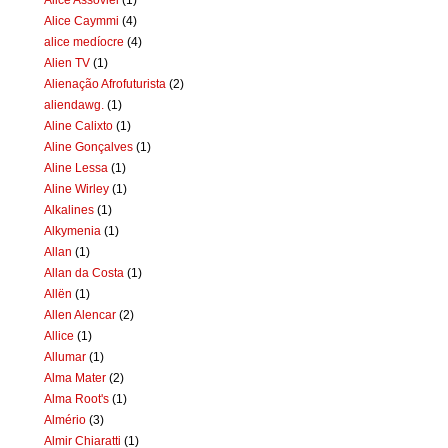
Alice Caymmi
(4)
alice medíocre
(4)
Alien TV
(1)
Alienação Afrofuturista
(2)
aliendawg.
(1)
Aline Calixto
(1)
Aline Gonçalves
(1)
Aline Lessa
(1)
Aline Wirley
(1)
Alkalines
(1)
Alkymenia
(1)
Allan
(1)
Allan da Costa
(1)
Allën
(1)
Allen Alencar
(2)
Allice
(1)
Allumar
(1)
Alma Mater
(2)
Alma Root's
(1)
Almério
(3)
Almir Chiaratti
(1)