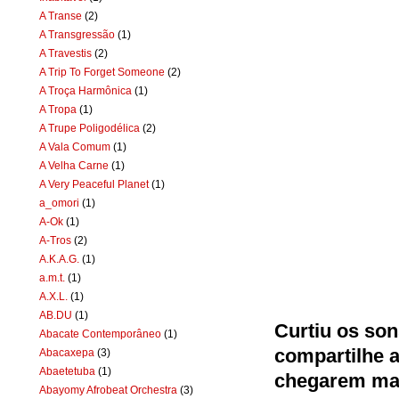
A Transe
(2)
A Transgressão
(1)
A Travestis
(2)
A Trip To Forget Someone
(2)
A Troça Harmônica
(1)
A Tropa
(1)
A Trupe Poligodélica
(2)
A Vala Comum
(1)
A Velha Carne
(1)
A Very Peaceful Planet
(1)
a_omori
(1)
A-Ok
(1)
A-Tros
(2)
A.K.A.G.
(1)
a.m.t.
(1)
A.X.L.
(1)
AB.DU
(1)
Curtiu os son
Abacate Contemporâneo
(1)
compartilhe a
Abacaxepa
(3)
Abaetetuba
(1)
chegarem mai
Abayomy Afrobeat Orchestra
(3)