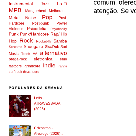
comum, oferece
Instrumental
Jazz
Lo-Fi
MPB
atenção. Se vo
Manguebeat
Melhores...
Pop
Metal
Noise
Post-
Hardcore
Post-punk
Power
Psicodelia
Violence
Psychobilly
Punk
Punk/Hardcore
Rap/ Hip
Rock
Hop
Samba
Rockabilly
Shoegaze
Ska/Dub
Surf
Screamo
alternativo
Music
VA
Trash
eletronica
brega-rock
emo
indie
fastcore
grindcore
ragga
surf rock
thrashcore
POPULARES DA SEMANA
Leffs -
ATRAVESSADA
(2026)...
Crizostmo -
Alvoroço (2026)...