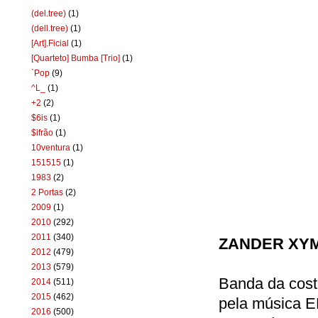
(del.tree)
(1)
(dell.tree)
(1)
[Art].Ficial
(1)
[Quarteto] Bumba [Trio]
(1)
`Pop
(9)
^L_
(1)
+2
(2)
$6is
(1)
$ifrão
(1)
10ventura
(1)
151515
(1)
1983
(2)
2 Portas
(2)
2009
(1)
2010
(292)
2011
(340)
ZANDER XYMO
2012
(479)
2013
(579)
Banda da costa
2014
(511)
2015
(462)
pela música E
2016
(500)