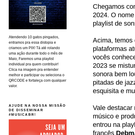
Chegamos co
2024. O nome 
playlist de s
Atendendo 10 gatos pingados,
Acima, temos o
entramos pra essa distopia e
plataformas a
criamos um PIX! Tá até rolando
uma ação durante todo o mês de
vocês conhece
Maio, Faremos uma playlist
2023 se mistu
individual pra quem contribuir!
Clica na imagem pra entender
sonora bem lo
melhor e participar ou seleciona o
QRCODE e fortaleça com qualquer
pitadas de ja
valor.
esquisita e mu
AJUDE NA NOSSA MISSÃO
Vale destacar 
DE DISSEMINAR
músico e prod
#MUSICABR!
entrou na playl
francês
Debma