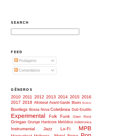
SEARCH
FEED
Postagens
Comentários
GÊNEROS
2010
2011
2012
2013
2014
2015
2016
2017
2018
Afrobeat
Avant-Garde
Blues
Bolero
Bootlegs
Coletânea
Bossa Nova
Dub
Erudito
Experimental
Folk
Funk
Glam Rock
Gringas
Grunge
Hardcore Melódico
Indietronica
MPB
Instrumental
Jazz
Lo-Fi
Pop
Metal
Noise