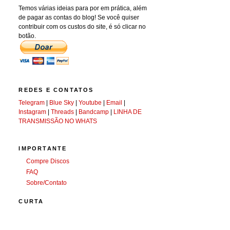
Temos várias ideias para por em prática, além
de pagar as contas do blog! Se você quiser
contribuir com os custos do site, é só clicar no
botão.
REDES E CONTATOS
Telegram
|
Blue Sky
|
Youtube
|
Email
|
Instagram
|
Threads
|
Bandcamp
|
LINHA DE
TRANSMISSÃO NO WHATS
IMPORTANTE
Compre Discos
FAQ
Sobre/Contato
CURTA