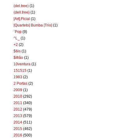
(del.tree)
(1)
(dell.tree)
(1)
[Art].Ficial
(1)
[Quarteto] Bumba [Trio]
(1)
`Pop
(9)
^L_
(1)
+2
(2)
$6is
(1)
$ifrão
(1)
10ventura
(1)
151515
(1)
1983
(2)
2 Portas
(2)
2009
(1)
2010
(292)
2011
(340)
2012
(479)
2013
(579)
2014
(511)
2015
(462)
2016
(500)