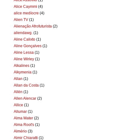
Alice Caymmi
(4)
alice medíocre
(4)
Alien TV
(1)
Alienação Afrofuturista
(2)
aliendawg.
(1)
Aline Calixto
(1)
Aline Gonçalves
(1)
Aline Lessa
(1)
Aline Wirley
(1)
Alkalines
(1)
Alkymenia
(1)
Allan
(1)
Allan da Costa
(1)
Allën
(1)
Allen Alencar
(2)
Allice
(1)
Allumar
(1)
Alma Mater
(2)
Alma Root's
(1)
Almério
(3)
Almir Chiaratti
(1)