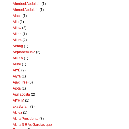
Ahmbed Abdullah
(1)
Ahmed Abdullah
(1)
Aiace
(1)
Aila
(1)
Ailew
(2)
Ailton
(1)
Ailum
(2)
Airbag
(1)
Airplanemusic
(2)
AIUKÁ
(1)
Aiure
(1)
ÀIYÉ
(2)
Aiyra
(1)
Ajax Free
(6)
Ajota
(1)
Ajuliacosta
(2)
AK'HIM
(1)
akaStefani
(3)
Akilez
(1)
Akira Presidente
(3)
Akira S E As Garotas que