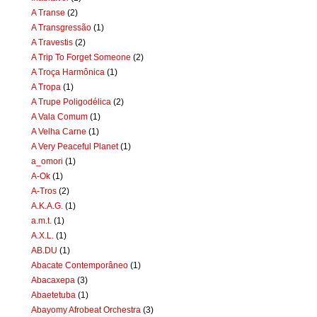
A Transe
(2)
A Transgressão
(1)
A Travestis
(2)
A Trip To Forget Someone
(2)
A Troça Harmônica
(1)
A Tropa
(1)
A Trupe Poligodélica
(2)
A Vala Comum
(1)
A Velha Carne
(1)
A Very Peaceful Planet
(1)
a_omori
(1)
A-Ok
(1)
A-Tros
(2)
A.K.A.G.
(1)
a.m.t.
(1)
A.X.L.
(1)
AB.DU
(1)
Abacate Contemporâneo
(1)
Abacaxepa
(3)
Abaetetuba
(1)
Abayomy Afrobeat Orchestra
(3)