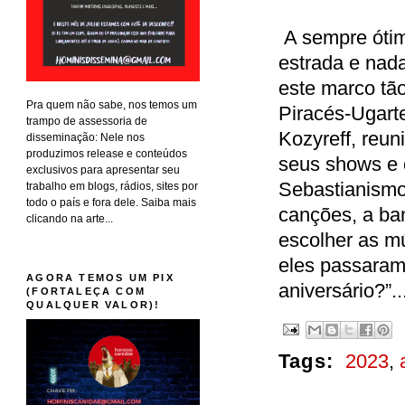
A sempre óti
estrada e nad
este marco tã
Pra quem não sabe, nos temos um
Piracés-Ugart
trampo de assessoria de
Kozyreff, reu
disseminação: Nele nos
produzimos release e conteúdos
seus shows e 
exclusivos para apresentar seu
Sebastianismos
trabalho em blogs, rádios, sites por
todo o país e fora dele. Saiba mais
canções, a ba
clicando na arte...
escolher as m
eles passaram
AGORA TEMOS UM PIX
aniversário?”..
(FORTALEÇA COM
QUALQUER VALOR)!
Tags:
2023
,