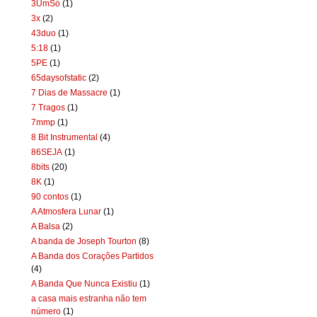
3UmSó
(1)
3x
(2)
43duo
(1)
5:18
(1)
5PE
(1)
65daysofstatic
(2)
7 Dias de Massacre
(1)
7 Tragos
(1)
7mmp
(1)
8 Bit Instrumental
(4)
86SEJA
(1)
8bits
(20)
8K
(1)
90 contos
(1)
A Atmosfera Lunar
(1)
A Balsa
(2)
A banda de Joseph Tourton
(8)
A Banda dos Corações Partidos
(4)
A Banda Que Nunca Existiu
(1)
a casa mais estranha não tem
número
(1)