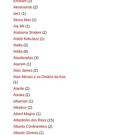
Erraram
(3)
Akminarrah
(2)
akr1
(1)
Akura Man
(1)
Ala Mil
(1)
Alabama Shakes
(2)
Alabê KetuJazz
(1)
Alafia
(2)
Aláfia
(6)
Alambradas
(3)
Alamim
(1)
Alan James
(2)
Alan Morais e os Doidos da Asa
(1)
Alarde
(2)
Alaska
(2)
albanian
(1)
Albatroz
(2)
Albert Magno
(1)
Albertinho dos Reys
(15)
Alberto Continentino
(2)
Alberto Silveira
(1)