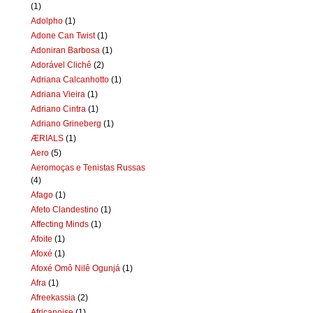
(1)
Adolpho
(1)
Adone Can Twist
(1)
Adoniran Barbosa
(1)
Adorável Clichê
(2)
Adriana Calcanhotto
(1)
Adriana Vieira
(1)
Adriano Cintra
(1)
Adriano Grineberg
(1)
ÆRIALS
(1)
Aero
(5)
Aeromoças e Tenistas Russas
(4)
Afago
(1)
Afeto Clandestino
(1)
Affecting Minds
(1)
Afoite
(1)
Afoxé
(1)
Afoxé Omô Nilê Ogunjá
(1)
Afra
(1)
Afreekassia
(2)
Africanoise
(1)