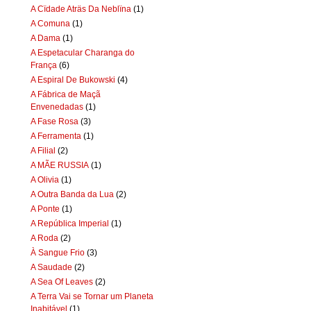
A Cïdade Aträs Da Neblïna
(1)
A Comuna
(1)
A Dama
(1)
A Espetacular Charanga do
França
(6)
A Espiral De Bukowski
(4)
A Fábrica de Maçã
Envenedadas
(1)
A Fase Rosa
(3)
A Ferramenta
(1)
A Filial
(2)
A MÃE RUSSIA
(1)
A Olivia
(1)
A Outra Banda da Lua
(2)
A Ponte
(1)
A República Imperial
(1)
A Roda
(2)
À Sangue Frio
(3)
A Saudade
(2)
A Sea Of Leaves
(2)
A Terra Vai se Tornar um Planeta
Inabitável
(1)