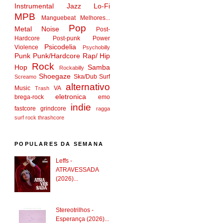
Instrumental
Jazz
Lo-Fi
MPB
Manguebeat
Melhores...
Pop
Metal
Noise
Post-
Hardcore
Post-punk
Power
Psicodelia
Violence
Psychobilly
Punk
Punk/Hardcore
Rap/ Hip
Rock
Hop
Samba
Rockabilly
Shoegaze
Ska/Dub
Surf
Screamo
alternativo
Music
VA
Trash
eletronica
brega-rock
emo
indie
fastcore
grindcore
ragga
surf rock
thrashcore
POPULARES DA SEMANA
Leffs -
ATRAVESSADA
(2026)...
Stereotrilhos -
Esperança (2026)...