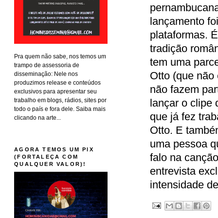
pernambucana,
lançamento foi
plataformas. 
tradição român
Pra quem não sabe, nos temos um
tem uma parce
trampo de assessoria de
Otto (que não
disseminação: Nele nos
produzimos release e conteúdos
não fazem part
exclusivos para apresentar seu
trabalho em blogs, rádios, sites por
lançar o clipe
todo o país e fora dele. Saiba mais
que já fez tr
clicando na arte...
Otto. E també
uma pessoa qu
AGORA TEMOS UM PIX
falo na canção 
(FORTALEÇA COM
QUALQUER VALOR)!
entrevista ex
intensidade des