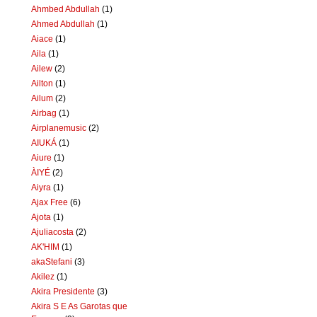
Ahmbed Abdullah
(1)
Ahmed Abdullah
(1)
Aiace
(1)
Aila
(1)
Ailew
(2)
Ailton
(1)
Ailum
(2)
Airbag
(1)
Airplanemusic
(2)
AIUKÁ
(1)
Aiure
(1)
ÀIYÉ
(2)
Aiyra
(1)
Ajax Free
(6)
Ajota
(1)
Ajuliacosta
(2)
AK'HIM
(1)
akaStefani
(3)
Akilez
(1)
Akira Presidente
(3)
Akira S E As Garotas que