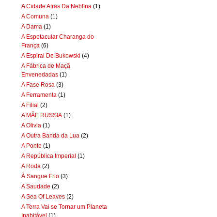
A Cïdade Aträs Da Neblïna
(1)
A Comuna
(1)
A Dama
(1)
A Espetacular Charanga do
França
(6)
A Espiral De Bukowski
(4)
A Fábrica de Maçã
Envenedadas
(1)
A Fase Rosa
(3)
A Ferramenta
(1)
A Filial
(2)
A MÃE RUSSIA
(1)
A Olivia
(1)
A Outra Banda da Lua
(2)
A Ponte
(1)
A República Imperial
(1)
A Roda
(2)
À Sangue Frio
(3)
A Saudade
(2)
A Sea Of Leaves
(2)
A Terra Vai se Tornar um Planeta
Inabitável
(1)