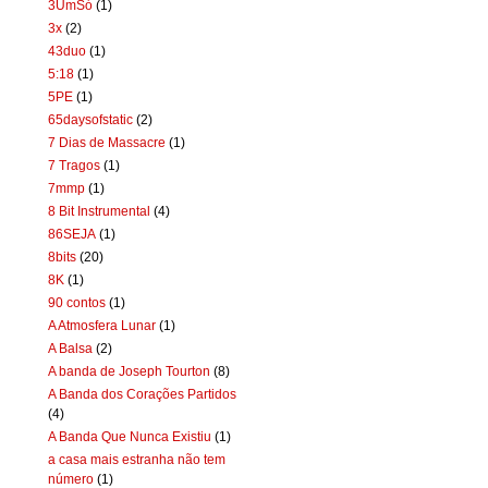
3UmSó
(1)
3x
(2)
43duo
(1)
5:18
(1)
5PE
(1)
65daysofstatic
(2)
7 Dias de Massacre
(1)
7 Tragos
(1)
7mmp
(1)
8 Bit Instrumental
(4)
86SEJA
(1)
8bits
(20)
8K
(1)
90 contos
(1)
A Atmosfera Lunar
(1)
A Balsa
(2)
A banda de Joseph Tourton
(8)
A Banda dos Corações Partidos
(4)
A Banda Que Nunca Existiu
(1)
a casa mais estranha não tem
número
(1)