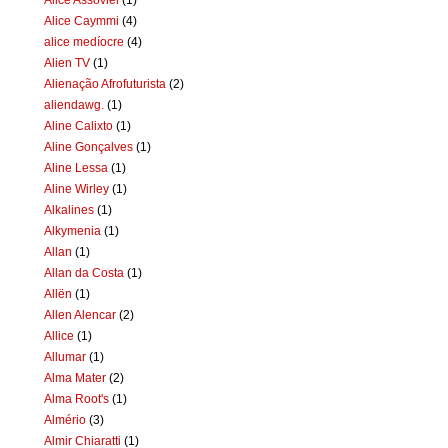
Alice Caymmi
(4)
alice medíocre
(4)
Alien TV
(1)
Alienação Afrofuturista
(2)
aliendawg.
(1)
Aline Calixto
(1)
Aline Gonçalves
(1)
Aline Lessa
(1)
Aline Wirley
(1)
Alkalines
(1)
Alkymenia
(1)
Allan
(1)
Allan da Costa
(1)
Allën
(1)
Allen Alencar
(2)
Allice
(1)
Allumar
(1)
Alma Mater
(2)
Alma Root's
(1)
Almério
(3)
Almir Chiaratti
(1)