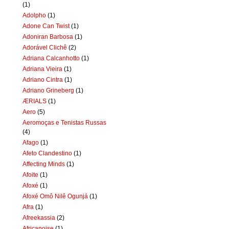
(1)
Adolpho
(1)
Adone Can Twist
(1)
Adoniran Barbosa
(1)
Adorável Clichê
(2)
Adriana Calcanhotto
(1)
Adriana Vieira
(1)
Adriano Cintra
(1)
Adriano Grineberg
(1)
ÆRIALS
(1)
Aero
(5)
Aeromoças e Tenistas Russas
(4)
Afago
(1)
Afeto Clandestino
(1)
Affecting Minds
(1)
Afoite
(1)
Afoxé
(1)
Afoxé Omô Nilê Ogunjá
(1)
Afra
(1)
Afreekassia
(2)
Africanoise
(1)