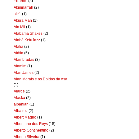
Erraram
(3)
Akminarrah
(2)
akr1
(1)
Akura Man
(1)
Ala Mil
(1)
Alabama Shakes
(2)
Alabê KetuJazz
(1)
Alafia
(2)
Aláfia
(6)
Alambradas
(3)
Alamim
(1)
Alan James
(2)
Alan Morais e os Doidos da Asa
(1)
Alarde
(2)
Alaska
(2)
albanian
(1)
Albatroz
(2)
Albert Magno
(1)
Albertinho dos Reys
(15)
Alberto Continentino
(2)
Alberto Silveira
(1)