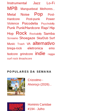
Instrumental
Jazz
Lo-Fi
MPB
Manguebeat
Melhores...
Pop
Metal
Noise
Post-
Hardcore
Post-punk
Power
Psicodelia
Violence
Psychobilly
Punk
Punk/Hardcore
Rap/ Hip
Rock
Hop
Samba
Rockabilly
Shoegaze
Ska/Dub
Surf
Screamo
alternativo
Music
VA
Trash
eletronica
brega-rock
emo
indie
fastcore
grindcore
ragga
surf rock
thrashcore
POPULARES DA SEMANA
Crizostmo -
Alvoroço (2026)...
Hominis Canidae
#194 - Julho