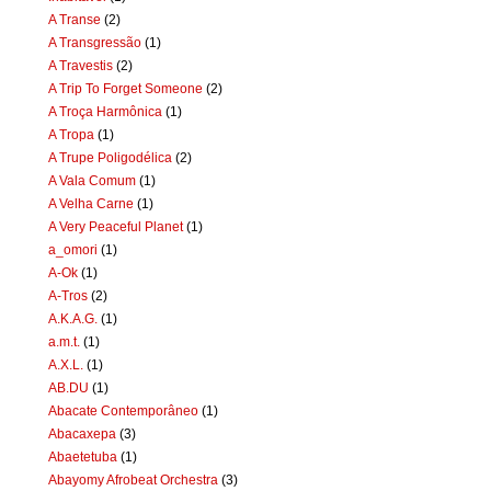
A Transe
(2)
A Transgressão
(1)
A Travestis
(2)
A Trip To Forget Someone
(2)
A Troça Harmônica
(1)
A Tropa
(1)
A Trupe Poligodélica
(2)
A Vala Comum
(1)
A Velha Carne
(1)
A Very Peaceful Planet
(1)
a_omori
(1)
A-Ok
(1)
A-Tros
(2)
A.K.A.G.
(1)
a.m.t.
(1)
A.X.L.
(1)
AB.DU
(1)
Abacate Contemporâneo
(1)
Abacaxepa
(3)
Abaetetuba
(1)
Abayomy Afrobeat Orchestra
(3)