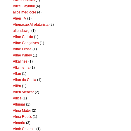
Alice Caymmi
(4)
alice medíocre
(4)
Alien TV
(1)
Alienação Afrofuturista
(2)
aliendawg.
(1)
Aline Calixto
(1)
Aline Gonçalves
(1)
Aline Lessa
(1)
Aline Wirley
(1)
Alkalines
(1)
Alkymenia
(1)
Allan
(1)
Allan da Costa
(1)
Allën
(1)
Allen Alencar
(2)
Allice
(1)
Allumar
(1)
Alma Mater
(2)
Alma Root's
(1)
Almério
(3)
Almir Chiaratti
(1)