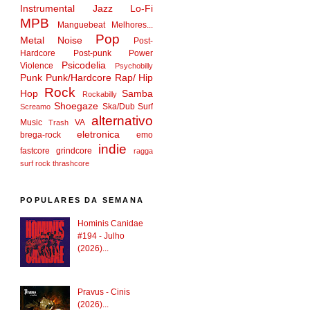
Instrumental
Jazz
Lo-Fi
MPB
Manguebeat
Melhores...
Pop
Metal
Noise
Post-
Hardcore
Post-punk
Power
Psicodelia
Violence
Psychobilly
Punk
Punk/Hardcore
Rap/ Hip
Rock
Hop
Samba
Rockabilly
Shoegaze
Ska/Dub
Surf
Screamo
alternativo
Music
VA
Trash
eletronica
brega-rock
emo
indie
fastcore
grindcore
ragga
surf rock
thrashcore
POPULARES DA SEMANA
Hominis Canidae
#194 - Julho
(2026)...
Pravus - Cinis
(2026)...