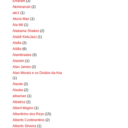
Erraram
(3)
Akminarrah
(2)
akr1
(1)
Akura Man
(1)
Ala Mil
(1)
Alabama Shakes
(2)
Alabê KetuJazz
(1)
Alafia
(2)
Aláfia
(6)
Alambradas
(3)
Alamim
(1)
Alan James
(2)
Alan Morais e os Doidos da Asa
(1)
Alarde
(2)
Alaska
(2)
albanian
(1)
Albatroz
(2)
Albert Magno
(1)
Albertinho dos Reys
(15)
Alberto Continentino
(2)
Alberto Silveira
(1)