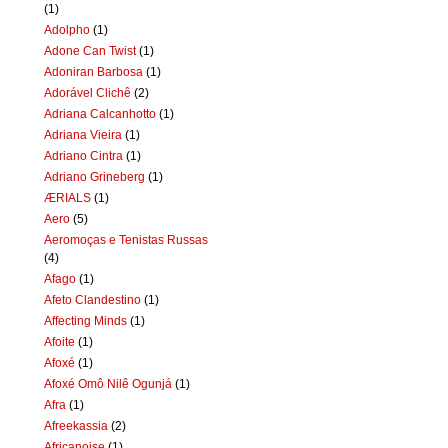
(1)
Adolpho
(1)
Adone Can Twist
(1)
Adoniran Barbosa
(1)
Adorável Clichê
(2)
Adriana Calcanhotto
(1)
Adriana Vieira
(1)
Adriano Cintra
(1)
Adriano Grineberg
(1)
ÆRIALS
(1)
Aero
(5)
Aeromoças e Tenistas Russas
(4)
Afago
(1)
Afeto Clandestino
(1)
Affecting Minds
(1)
Afoite
(1)
Afoxé
(1)
Afoxé Omô Nilê Ogunjá
(1)
Afra
(1)
Afreekassia
(2)
Africanoise
(1)