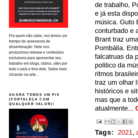
de trabalho, P
e já esta disp
música. Guto B
conturbado e 
Pra quem não sabe, nos temos um
Brant traz um
trampo de assessoria de
Pombália. Entr
disseminação: Nele nos
produzimos release e conteúdos
falcatruas da p
exclusivos para apresentar seu
trabalho em blogs, rádios, sites por
politico da m
todo o país e fora dele. Saiba mais
ritmos brasile
clicando na arte...
traz um olhar l
históricos e s
AGORA TEMOS UM PIX
mas que a tod
(FORTALEÇA COM
QUALQUER VALOR)!
atualmente...
Tags:
2021
,