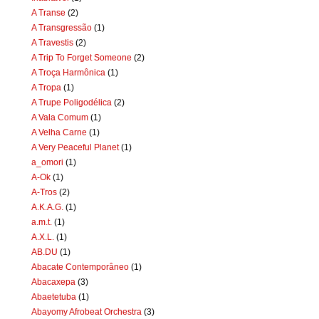
A Transe
(2)
A Transgressão
(1)
A Travestis
(2)
A Trip To Forget Someone
(2)
A Troça Harmônica
(1)
A Tropa
(1)
A Trupe Poligodélica
(2)
A Vala Comum
(1)
A Velha Carne
(1)
A Very Peaceful Planet
(1)
a_omori
(1)
A-Ok
(1)
A-Tros
(2)
A.K.A.G.
(1)
a.m.t.
(1)
A.X.L.
(1)
AB.DU
(1)
Abacate Contemporâneo
(1)
Abacaxepa
(3)
Abaetetuba
(1)
Abayomy Afrobeat Orchestra
(3)