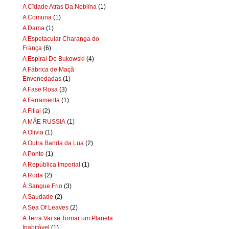
A Cïdade Aträs Da Neblïna
(1)
A Comuna
(1)
A Dama
(1)
A Espetacular Charanga do
França
(6)
A Espiral De Bukowski
(4)
A Fábrica de Maçã
Envenedadas
(1)
A Fase Rosa
(3)
A Ferramenta
(1)
A Filial
(2)
A MÃE RUSSIA
(1)
A Olivia
(1)
A Outra Banda da Lua
(2)
A Ponte
(1)
A República Imperial
(1)
A Roda
(2)
À Sangue Frio
(3)
A Saudade
(2)
A Sea Of Leaves
(2)
A Terra Vai se Tornar um Planeta
Inabitável
(1)