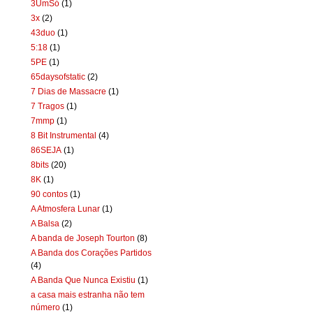
3UmSó
(1)
3x
(2)
43duo
(1)
5:18
(1)
5PE
(1)
65daysofstatic
(2)
7 Dias de Massacre
(1)
7 Tragos
(1)
7mmp
(1)
8 Bit Instrumental
(4)
86SEJA
(1)
8bits
(20)
8K
(1)
90 contos
(1)
A Atmosfera Lunar
(1)
A Balsa
(2)
A banda de Joseph Tourton
(8)
A Banda dos Corações Partidos
(4)
A Banda Que Nunca Existiu
(1)
a casa mais estranha não tem
número
(1)