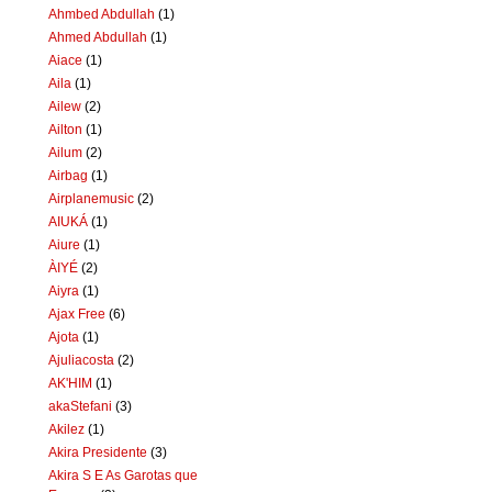
Ahmbed Abdullah
(1)
Ahmed Abdullah
(1)
Aiace
(1)
Aila
(1)
Ailew
(2)
Ailton
(1)
Ailum
(2)
Airbag
(1)
Airplanemusic
(2)
AIUKÁ
(1)
Aiure
(1)
ÀIYÉ
(2)
Aiyra
(1)
Ajax Free
(6)
Ajota
(1)
Ajuliacosta
(2)
AK'HIM
(1)
akaStefani
(3)
Akilez
(1)
Akira Presidente
(3)
Akira S E As Garotas que