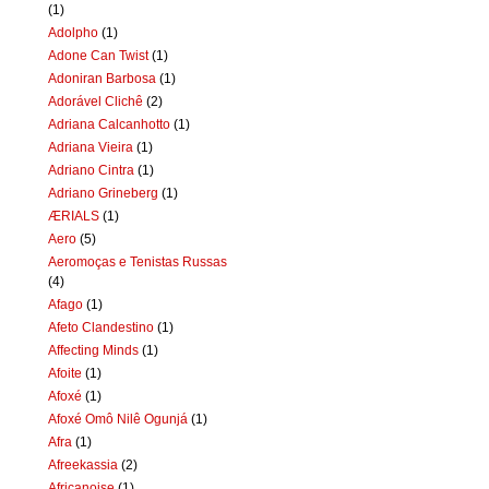
(1)
Adolpho
(1)
Adone Can Twist
(1)
Adoniran Barbosa
(1)
Adorável Clichê
(2)
Adriana Calcanhotto
(1)
Adriana Vieira
(1)
Adriano Cintra
(1)
Adriano Grineberg
(1)
ÆRIALS
(1)
Aero
(5)
Aeromoças e Tenistas Russas
(4)
Afago
(1)
Afeto Clandestino
(1)
Affecting Minds
(1)
Afoite
(1)
Afoxé
(1)
Afoxé Omô Nilê Ogunjá
(1)
Afra
(1)
Afreekassia
(2)
Africanoise
(1)