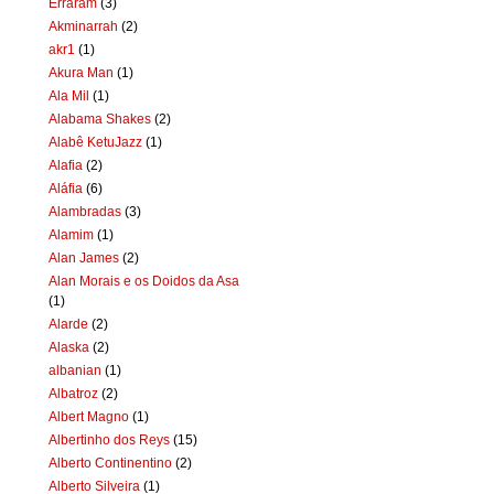
Erraram
(3)
Akminarrah
(2)
akr1
(1)
Akura Man
(1)
Ala Mil
(1)
Alabama Shakes
(2)
Alabê KetuJazz
(1)
Alafia
(2)
Aláfia
(6)
Alambradas
(3)
Alamim
(1)
Alan James
(2)
Alan Morais e os Doidos da Asa
(1)
Alarde
(2)
Alaska
(2)
albanian
(1)
Albatroz
(2)
Albert Magno
(1)
Albertinho dos Reys
(15)
Alberto Continentino
(2)
Alberto Silveira
(1)