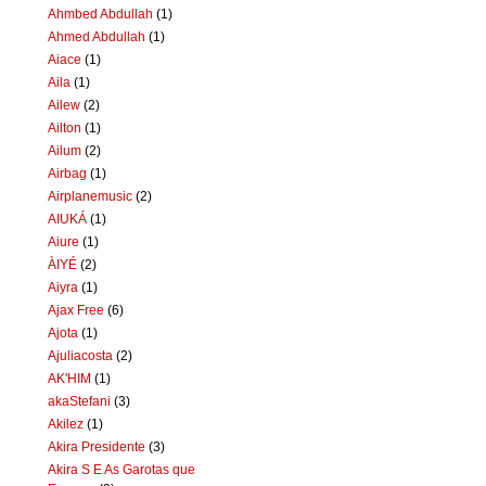
Ahmbed Abdullah
(1)
Ahmed Abdullah
(1)
Aiace
(1)
Aila
(1)
Ailew
(2)
Ailton
(1)
Ailum
(2)
Airbag
(1)
Airplanemusic
(2)
AIUKÁ
(1)
Aiure
(1)
ÀIYÉ
(2)
Aiyra
(1)
Ajax Free
(6)
Ajota
(1)
Ajuliacosta
(2)
AK'HIM
(1)
akaStefani
(3)
Akilez
(1)
Akira Presidente
(3)
Akira S E As Garotas que