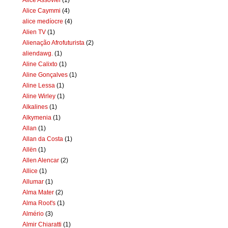
Alice Caymmi
(4)
alice medíocre
(4)
Alien TV
(1)
Alienação Afrofuturista
(2)
aliendawg.
(1)
Aline Calixto
(1)
Aline Gonçalves
(1)
Aline Lessa
(1)
Aline Wirley
(1)
Alkalines
(1)
Alkymenia
(1)
Allan
(1)
Allan da Costa
(1)
Allën
(1)
Allen Alencar
(2)
Allice
(1)
Allumar
(1)
Alma Mater
(2)
Alma Root's
(1)
Almério
(3)
Almir Chiaratti
(1)