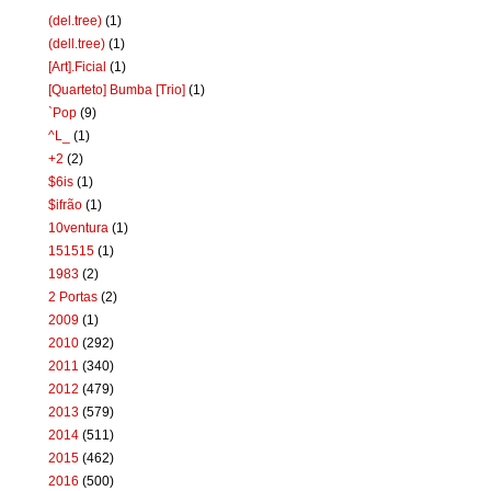
(del.tree)
(1)
(dell.tree)
(1)
[Art].Ficial
(1)
[Quarteto] Bumba [Trio]
(1)
`Pop
(9)
^L_
(1)
+2
(2)
$6is
(1)
$ifrão
(1)
10ventura
(1)
151515
(1)
1983
(2)
2 Portas
(2)
2009
(1)
2010
(292)
2011
(340)
2012
(479)
2013
(579)
2014
(511)
2015
(462)
2016
(500)