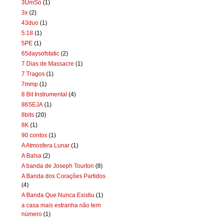
3UmSó
(1)
3x
(2)
43duo
(1)
5:18
(1)
5PE
(1)
65daysofstatic
(2)
7 Dias de Massacre
(1)
7 Tragos
(1)
7mmp
(1)
8 Bit Instrumental
(4)
86SEJA
(1)
8bits
(20)
8K
(1)
90 contos
(1)
A Atmosfera Lunar
(1)
A Balsa
(2)
A banda de Joseph Tourton
(8)
A Banda dos Corações Partidos
(4)
A Banda Que Nunca Existiu
(1)
a casa mais estranha não tem
número
(1)