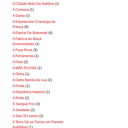
A Cïdade Aträs Da Neblïna
(1)
A Comuna
(1)
A Dama
(1)
A Espetacular Charanga do
França
(6)
A Espiral De Bukowski
(4)
A Fábrica de Maçã
Envenedadas
(1)
A Fase Rosa
(3)
A Ferramenta
(1)
A Filial
(2)
A MÃE RUSSIA
(1)
A Olivia
(1)
A Outra Banda da Lua
(2)
A Ponte
(1)
A República Imperial
(1)
A Roda
(2)
À Sangue Frio
(3)
A Saudade
(2)
A Sea Of Leaves
(2)
A Terra Vai se Tornar um Planeta
Inabitável
(1)