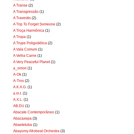
A Transe
(2)
A Transgressão
(1)
A Travestis
(2)
A Trip To Forget Someone
(2)
A Troça Harmônica
(1)
A Tropa
(1)
A Trupe Poligodélica
(2)
A Vala Comum
(1)
A Velha Carne
(1)
A Very Peaceful Planet
(1)
a_omori
(1)
A-Ok
(1)
A-Tros
(2)
A.K.A.G.
(1)
a.m.t.
(1)
A.X.L.
(1)
AB.DU
(1)
Abacate Contemporâneo
(1)
Abacaxepa
(3)
Abaetetuba
(1)
Abayomy Afrobeat Orchestra
(3)