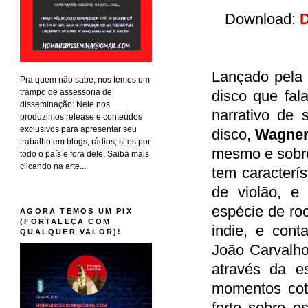
Download:
D
Lançado pela 
Pra quem não sabe, nos temos um
trampo de assessoria de
disco que fala
disseminação: Nele nos
narrativo de 
produzimos release e conteúdos
exclusivos para apresentar seu
disco,
Wagner
trabalho em blogs, rádios, sites por
mesmo e sobre
todo o país e fora dele. Saiba mais
clicando na arte...
tem caracterí
de violão, e
espécie de roc
AGORA TEMOS UM PIX
(FORTALEÇA COM
indie, e cont
QUALQUER VALOR)!
João Carvalho
através da es
momentos cot
forte sobre o