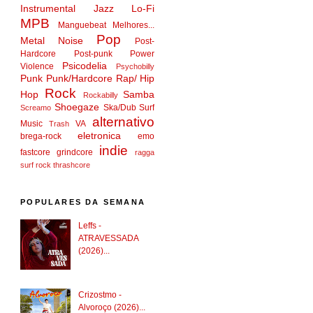
Instrumental
Jazz
Lo-Fi
MPB
Manguebeat
Melhores...
Pop
Metal
Noise
Post-
Hardcore
Post-punk
Power
Psicodelia
Violence
Psychobilly
Punk
Punk/Hardcore
Rap/ Hip
Rock
Hop
Samba
Rockabilly
Shoegaze
Ska/Dub
Surf
Screamo
alternativo
Music
VA
Trash
eletronica
brega-rock
emo
indie
fastcore
grindcore
ragga
surf rock
thrashcore
POPULARES DA SEMANA
Leffs -
ATRAVESSADA
(2026)...
Crizostmo -
Alvoroço (2026)...