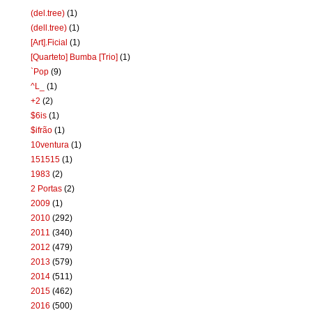
(del.tree)
(1)
(dell.tree)
(1)
[Art].Ficial
(1)
[Quarteto] Bumba [Trio]
(1)
`Pop
(9)
^L_
(1)
+2
(2)
$6is
(1)
$ifrão
(1)
10ventura
(1)
151515
(1)
1983
(2)
2 Portas
(2)
2009
(1)
2010
(292)
2011
(340)
2012
(479)
2013
(579)
2014
(511)
2015
(462)
2016
(500)