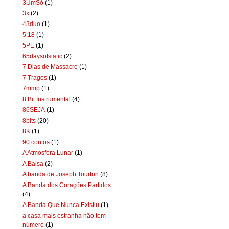
3UmSó
(1)
3x
(2)
43duo
(1)
5:18
(1)
5PE
(1)
65daysofstatic
(2)
7 Dias de Massacre
(1)
7 Tragos
(1)
7mmp
(1)
8 Bit Instrumental
(4)
86SEJA
(1)
8bits
(20)
8K
(1)
90 contos
(1)
A Atmosfera Lunar
(1)
A Balsa
(2)
A banda de Joseph Tourton
(8)
A Banda dos Corações Partidos
(4)
A Banda Que Nunca Existiu
(1)
a casa mais estranha não tem
número
(1)