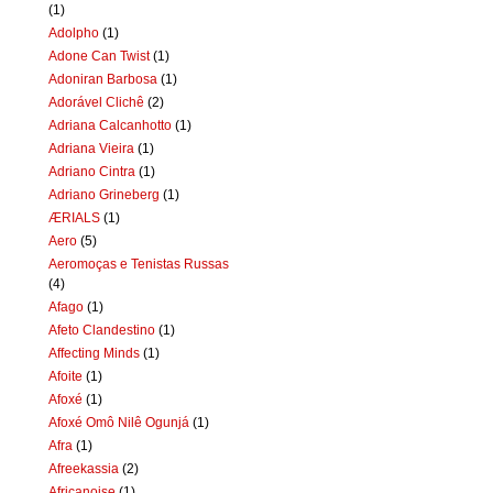
(1)
Adolpho
(1)
Adone Can Twist
(1)
Adoniran Barbosa
(1)
Adorável Clichê
(2)
Adriana Calcanhotto
(1)
Adriana Vieira
(1)
Adriano Cintra
(1)
Adriano Grineberg
(1)
ÆRIALS
(1)
Aero
(5)
Aeromoças e Tenistas Russas
(4)
Afago
(1)
Afeto Clandestino
(1)
Affecting Minds
(1)
Afoite
(1)
Afoxé
(1)
Afoxé Omô Nilê Ogunjá
(1)
Afra
(1)
Afreekassia
(2)
Africanoise
(1)