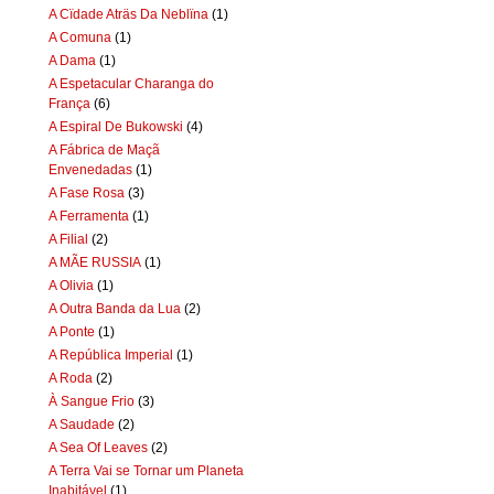
A Cïdade Aträs Da Neblïna
(1)
A Comuna
(1)
A Dama
(1)
A Espetacular Charanga do
França
(6)
A Espiral De Bukowski
(4)
A Fábrica de Maçã
Envenedadas
(1)
A Fase Rosa
(3)
A Ferramenta
(1)
A Filial
(2)
A MÃE RUSSIA
(1)
A Olivia
(1)
A Outra Banda da Lua
(2)
A Ponte
(1)
A República Imperial
(1)
A Roda
(2)
À Sangue Frio
(3)
A Saudade
(2)
A Sea Of Leaves
(2)
A Terra Vai se Tornar um Planeta
Inabitável
(1)