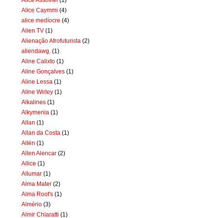
Alice Caymmi
(4)
alice medíocre
(4)
Alien TV
(1)
Alienação Afrofuturista
(2)
aliendawg.
(1)
Aline Calixto
(1)
Aline Gonçalves
(1)
Aline Lessa
(1)
Aline Wirley
(1)
Alkalines
(1)
Alkymenia
(1)
Allan
(1)
Allan da Costa
(1)
Allën
(1)
Allen Alencar
(2)
Allice
(1)
Allumar
(1)
Alma Mater
(2)
Alma Root's
(1)
Almério
(3)
Almir Chiaratti
(1)