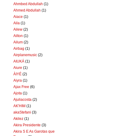
Ahmbed Abdullah
(1)
Ahmed Abdullah
(1)
Aiace
(1)
Aila
(1)
Ailew
(2)
Ailton
(1)
Ailum
(2)
Airbag
(1)
Airplanemusic
(2)
AIUKÁ
(1)
Aiure
(1)
ÀIYÉ
(2)
Aiyra
(1)
Ajax Free
(6)
Ajota
(1)
Ajuliacosta
(2)
AK'HIM
(1)
akaStefani
(3)
Akilez
(1)
Akira Presidente
(3)
Akira S E As Garotas que