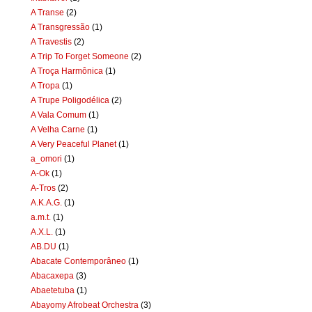
A Transe
(2)
A Transgressão
(1)
A Travestis
(2)
A Trip To Forget Someone
(2)
A Troça Harmônica
(1)
A Tropa
(1)
A Trupe Poligodélica
(2)
A Vala Comum
(1)
A Velha Carne
(1)
A Very Peaceful Planet
(1)
a_omori
(1)
A-Ok
(1)
A-Tros
(2)
A.K.A.G.
(1)
a.m.t.
(1)
A.X.L.
(1)
AB.DU
(1)
Abacate Contemporâneo
(1)
Abacaxepa
(3)
Abaetetuba
(1)
Abayomy Afrobeat Orchestra
(3)