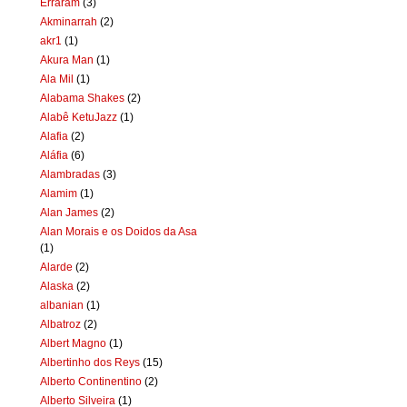
Erraram
(3)
Akminarrah
(2)
akr1
(1)
Akura Man
(1)
Ala Mil
(1)
Alabama Shakes
(2)
Alabê KetuJazz
(1)
Alafia
(2)
Aláfia
(6)
Alambradas
(3)
Alamim
(1)
Alan James
(2)
Alan Morais e os Doidos da Asa
(1)
Alarde
(2)
Alaska
(2)
albanian
(1)
Albatroz
(2)
Albert Magno
(1)
Albertinho dos Reys
(15)
Alberto Continentino
(2)
Alberto Silveira
(1)