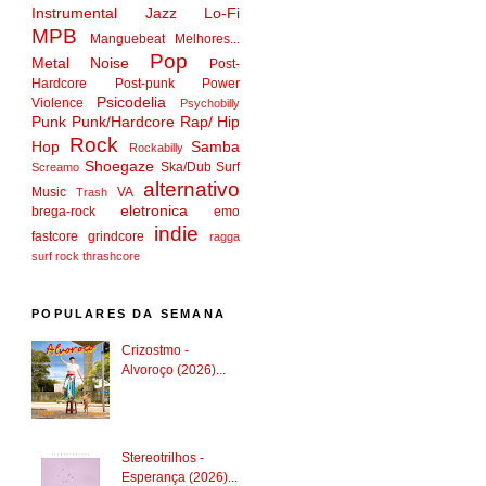
Instrumental
Jazz
Lo-Fi
MPB
Manguebeat
Melhores...
Pop
Metal
Noise
Post-
Hardcore
Post-punk
Power
Psicodelia
Violence
Psychobilly
Punk
Punk/Hardcore
Rap/ Hip
Rock
Hop
Samba
Rockabilly
Shoegaze
Ska/Dub
Surf
Screamo
alternativo
Music
VA
Trash
eletronica
brega-rock
emo
indie
fastcore
grindcore
ragga
surf rock
thrashcore
POPULARES DA SEMANA
Crizostmo -
Alvoroço (2026)...
Stereotrilhos -
Esperança (2026)...