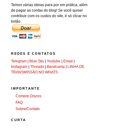
Temos várias ideias para por em prática, além
de pagar as contas do blog! Se você quiser
contribuir com os custos do site, é só clicar no
botão.
REDES E CONTATOS
Telegram
|
Blue Sky
|
Youtube
|
Email
|
Instagram
|
Threads
|
Bandcamp
|
LINHA DE
TRANSMISSÃO NO WHATS
IMPORTANTE
Compre Discos
FAQ
Sobre/Contato
CURTA