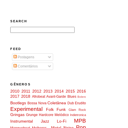
SEARCH
FEED
Postagens
Comentários
GÊNEROS
2010
2011
2012
2013
2014
2015
2016
2017
2018
Afrobeat
Avant-Garde
Blues
Bolero
Bootlegs
Coletânea
Bossa Nova
Dub
Erudito
Experimental
Folk
Funk
Glam Rock
Gringas
Grunge
Hardcore Melódico
Indietronica
MPB
Instrumental
Jazz
Lo-Fi
Pop
Metal
Noise