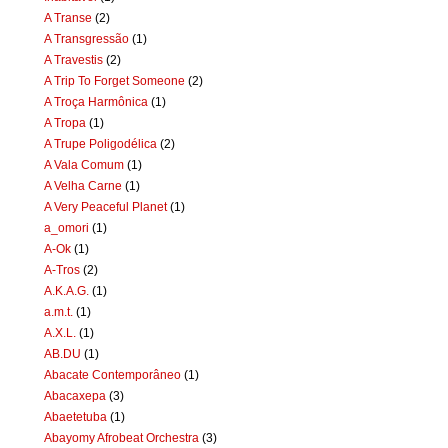
A Transe
(2)
A Transgressão
(1)
A Travestis
(2)
A Trip To Forget Someone
(2)
A Troça Harmônica
(1)
A Tropa
(1)
A Trupe Poligodélica
(2)
A Vala Comum
(1)
A Velha Carne
(1)
A Very Peaceful Planet
(1)
a_omori
(1)
A-Ok
(1)
A-Tros
(2)
A.K.A.G.
(1)
a.m.t.
(1)
A.X.L.
(1)
AB.DU
(1)
Abacate Contemporâneo
(1)
Abacaxepa
(3)
Abaetetuba
(1)
Abayomy Afrobeat Orchestra
(3)