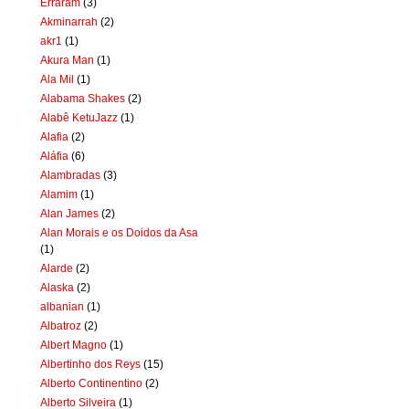
Erraram
(3)
Akminarrah
(2)
akr1
(1)
Akura Man
(1)
Ala Mil
(1)
Alabama Shakes
(2)
Alabê KetuJazz
(1)
Alafia
(2)
Aláfia
(6)
Alambradas
(3)
Alamim
(1)
Alan James
(2)
Alan Morais e os Doidos da Asa
(1)
Alarde
(2)
Alaska
(2)
albanian
(1)
Albatroz
(2)
Albert Magno
(1)
Albertinho dos Reys
(15)
Alberto Continentino
(2)
Alberto Silveira
(1)