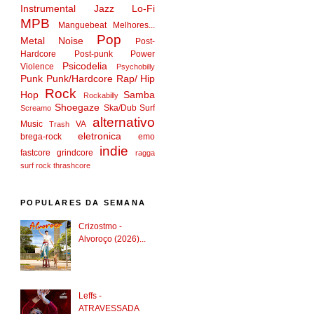
Instrumental
Jazz
Lo-Fi
MPB
Manguebeat
Melhores...
Pop
Metal
Noise
Post-
Hardcore
Post-punk
Power
Psicodelia
Violence
Psychobilly
Punk
Punk/Hardcore
Rap/ Hip
Rock
Hop
Samba
Rockabilly
Shoegaze
Ska/Dub
Surf
Screamo
alternativo
Music
VA
Trash
eletronica
brega-rock
emo
indie
fastcore
grindcore
ragga
surf rock
thrashcore
POPULARES DA SEMANA
Crizostmo -
Alvoroço (2026)...
Leffs -
ATRAVESSADA