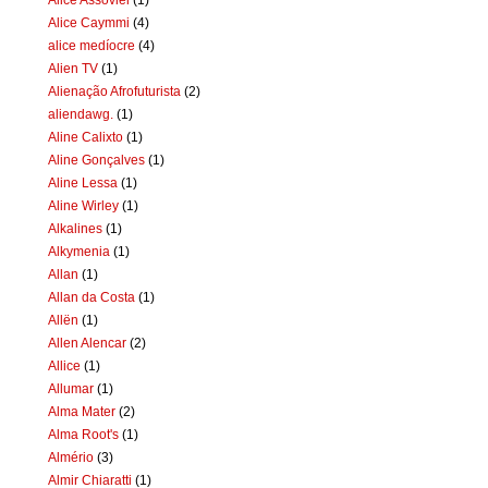
Alice Caymmi
(4)
alice medíocre
(4)
Alien TV
(1)
Alienação Afrofuturista
(2)
aliendawg.
(1)
Aline Calixto
(1)
Aline Gonçalves
(1)
Aline Lessa
(1)
Aline Wirley
(1)
Alkalines
(1)
Alkymenia
(1)
Allan
(1)
Allan da Costa
(1)
Allën
(1)
Allen Alencar
(2)
Allice
(1)
Allumar
(1)
Alma Mater
(2)
Alma Root's
(1)
Almério
(3)
Almir Chiaratti
(1)