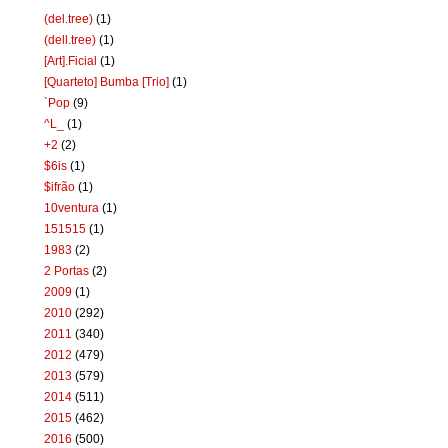
(del.tree)
(1)
(dell.tree)
(1)
[Art].Ficial
(1)
[Quarteto] Bumba [Trio]
(1)
`Pop
(9)
^L_
(1)
+2
(2)
$6is
(1)
$ifrão
(1)
10ventura
(1)
151515
(1)
1983
(2)
2 Portas
(2)
2009
(1)
2010
(292)
2011
(340)
2012
(479)
2013
(579)
2014
(511)
2015
(462)
2016
(500)