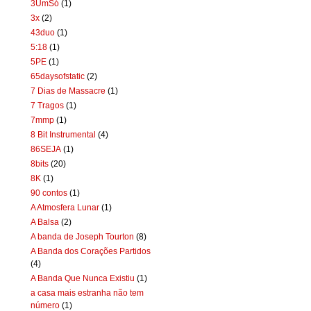
3UmSó
(1)
3x
(2)
43duo
(1)
5:18
(1)
5PE
(1)
65daysofstatic
(2)
7 Dias de Massacre
(1)
7 Tragos
(1)
7mmp
(1)
8 Bit Instrumental
(4)
86SEJA
(1)
8bits
(20)
8K
(1)
90 contos
(1)
A Atmosfera Lunar
(1)
A Balsa
(2)
A banda de Joseph Tourton
(8)
A Banda dos Corações Partidos
(4)
A Banda Que Nunca Existiu
(1)
a casa mais estranha não tem
número
(1)