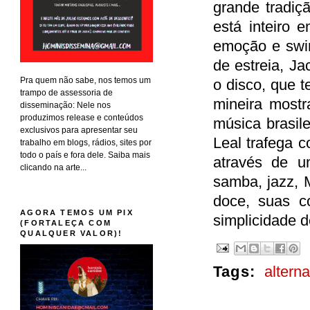
grande tradiç
está inteiro 
emoção e swin
de estreia, J
Pra quem não sabe, nos temos um
o disco, que t
trampo de assessoria de
mineira mostr
disseminação: Nele nos
produzimos release e conteúdos
música brasile
exclusivos para apresentar seu
Leal trafega 
trabalho em blogs, rádios, sites por
todo o país e fora dele. Saiba mais
através de um
clicando na arte...
samba, jazz, 
doce, suas c
AGORA TEMOS UM PIX
simplicidade 
(FORTALEÇA COM
QUALQUER VALOR)!
Tags:
alterna