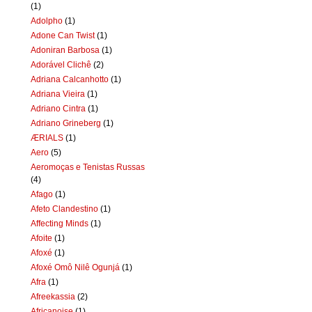
(1)
Adolpho
(1)
Adone Can Twist
(1)
Adoniran Barbosa
(1)
Adorável Clichê
(2)
Adriana Calcanhotto
(1)
Adriana Vieira
(1)
Adriano Cintra
(1)
Adriano Grineberg
(1)
ÆRIALS
(1)
Aero
(5)
Aeromoças e Tenistas Russas
(4)
Afago
(1)
Afeto Clandestino
(1)
Affecting Minds
(1)
Afoite
(1)
Afoxé
(1)
Afoxé Omô Nilê Ogunjá
(1)
Afra
(1)
Afreekassia
(2)
Africanoise
(1)