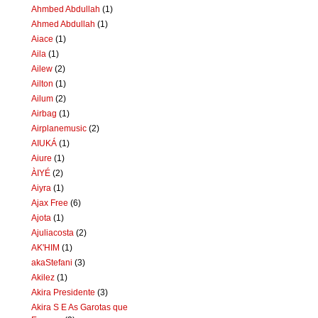
Ahmbed Abdullah
(1)
Ahmed Abdullah
(1)
Aiace
(1)
Aila
(1)
Ailew
(2)
Ailton
(1)
Ailum
(2)
Airbag
(1)
Airplanemusic
(2)
AIUKÁ
(1)
Aiure
(1)
ÀIYÉ
(2)
Aiyra
(1)
Ajax Free
(6)
Ajota
(1)
Ajuliacosta
(2)
AK'HIM
(1)
akaStefani
(3)
Akilez
(1)
Akira Presidente
(3)
Akira S E As Garotas que