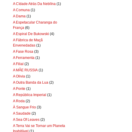
A Cïdade Aträs Da Neblïna
(1)
A Comuna
(1)
A Dama
(1)
A Espetacular Charanga do
França
(6)
A Espiral De Bukowski
(4)
A Fábrica de Maçã
Envenedadas
(1)
A Fase Rosa
(3)
A Ferramenta
(1)
A Filial
(2)
A MÃE RUSSIA
(1)
A Olivia
(1)
A Outra Banda da Lua
(2)
A Ponte
(1)
A República Imperial
(1)
A Roda
(2)
À Sangue Frio
(3)
A Saudade
(2)
A Sea Of Leaves
(2)
A Terra Vai se Tornar um Planeta
Inabitável
(1)