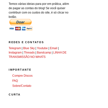
Temos várias ideias para por em prática, além
de pagar as contas do blog! Se você quiser
contribuir com os custos do site, é só clicar no
botão.
REDES E CONTATOS
Telegram
|
Blue Sky
|
Youtube
|
Email
|
Instagram
|
Threads
|
Bandcamp
|
LINHA DE
TRANSMISSÃO NO WHATS
IMPORTANTE
Compre Discos
FAQ
Sobre/Contato
CURTA