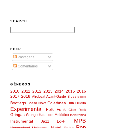
SEARCH
FEED
Postagens
Comentários
GÊNEROS
2010
2011
2012
2013
2014
2015
2016
2017
2018
Afrobeat
Avant-Garde
Blues
Bolero
Bootlegs
Coletânea
Bossa Nova
Dub
Erudito
Experimental
Folk
Funk
Glam Rock
Gringas
Grunge
Hardcore Melódico
Indietronica
MPB
Instrumental
Jazz
Lo-Fi
Pop
Metal
Noise