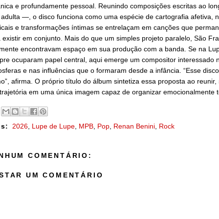
nica e profundamente pessoal. Reunindo composições escritas ao long
 adulta —, o disco funciona como uma espécie de cartografia afetiva, 
cais e transformações íntimas se entrelaçam em canções que perman
 existir em conjunto. Mais do que um simples projeto paralelo, São Fra
mente encontravam espaço em sua produção com a banda. Se na Lupe 
re ocuparam papel central, aqui emerge um compositor interessado n
sferas e nas influências que o formaram desde a infância. “Esse disc
o”, afirma. O próprio título do álbum sintetiza essa proposta ao reun
trajetória em uma única imagem capaz de organizar emocionalmente to
s:
2026
,
Lupe de Lupe
,
MPB
,
Pop
,
Renan Benini
,
Rock
NHUM COMENTÁRIO:
STAR UM COMENTÁRIO