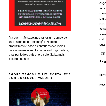
orgâ
vida
musi
para
rara
semp
atmo
Pra quem não sabe, nos temos um trampo de
calm
assessoria de disseminação: Nele nos
sua 
produzimos release e conteúdos exclusivos
para apresentar seu trabalho em blogs, rádios,
sites por todo o país e fora dele. Saiba mais
clicando na arte...
Tag
AGORA TEMOS UM PIX (FORTALEÇA
NE
COM QUALQUER VALOR)!
PO