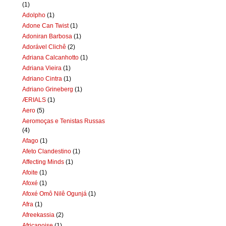
(1)
Adolpho
(1)
Adone Can Twist
(1)
Adoniran Barbosa
(1)
Adorável Clichê
(2)
Adriana Calcanhotto
(1)
Adriana Vieira
(1)
Adriano Cintra
(1)
Adriano Grineberg
(1)
ÆRIALS
(1)
Aero
(5)
Aeromoças e Tenistas Russas
(4)
Afago
(1)
Afeto Clandestino
(1)
Affecting Minds
(1)
Afoite
(1)
Afoxé
(1)
Afoxé Omô Nilê Ogunjá
(1)
Afra
(1)
Afreekassia
(2)
Africanoise
(1)