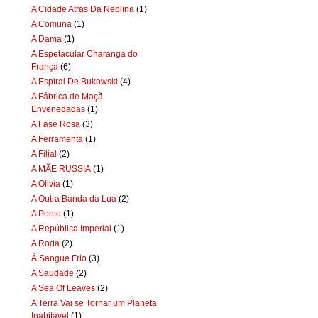
A Cïdade Aträs Da Neblïna
(1)
A Comuna
(1)
A Dama
(1)
A Espetacular Charanga do
França
(6)
A Espiral De Bukowski
(4)
A Fábrica de Maçã
Envenedadas
(1)
A Fase Rosa
(3)
A Ferramenta
(1)
A Filial
(2)
A MÃE RUSSIA
(1)
A Olivia
(1)
A Outra Banda da Lua
(2)
A Ponte
(1)
A República Imperial
(1)
A Roda
(2)
À Sangue Frio
(3)
A Saudade
(2)
A Sea Of Leaves
(2)
A Terra Vai se Tornar um Planeta
Inabitável
(1)