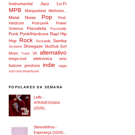
Instrumental
Jazz
Lo-Fi
MPB
Manguebeat
Melhores...
Pop
Metal
Noise
Post-
Hardcore
Post-punk
Power
Psicodelia
Violence
Psychobilly
Punk
Punk/Hardcore
Rap/ Hip
Rock
Hop
Samba
Rockabilly
Shoegaze
Ska/Dub
Surf
Screamo
alternativo
Music
VA
Trash
eletronica
brega-rock
emo
indie
fastcore
grindcore
ragga
surf rock
thrashcore
POPULARES DA SEMANA
Leffs -
ATRAVESSADA
(2026)...
Stereotrilhos -
Esperança (2026)...