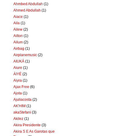
Ahmbed Abdullah
(1)
Ahmed Abdullah
(1)
Aiace
(1)
Aila
(1)
Ailew
(2)
Ailton
(1)
Ailum
(2)
Airbag
(1)
Airplanemusic
(2)
AIUKÁ
(1)
Aiure
(1)
ÀIYÉ
(2)
Aiyra
(1)
Ajax Free
(6)
Ajota
(1)
Ajuliacosta
(2)
AK'HIM
(1)
akaStefani
(3)
Akilez
(1)
Akira Presidente
(3)
Akira S E As Garotas que