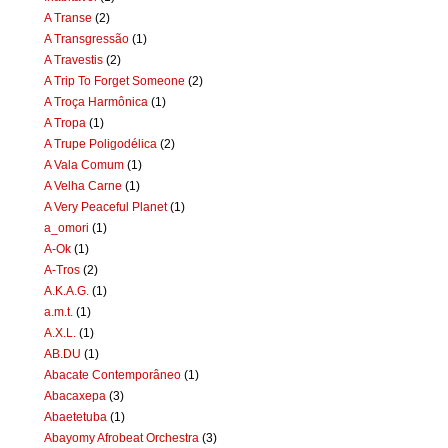
A Transe
(2)
A Transgressão
(1)
A Travestis
(2)
A Trip To Forget Someone
(2)
A Troça Harmônica
(1)
A Tropa
(1)
A Trupe Poligodélica
(2)
A Vala Comum
(1)
A Velha Carne
(1)
A Very Peaceful Planet
(1)
a_omori
(1)
A-Ok
(1)
A-Tros
(2)
A.K.A.G.
(1)
a.m.t.
(1)
A.X.L.
(1)
AB.DU
(1)
Abacate Contemporâneo
(1)
Abacaxepa
(3)
Abaetetuba
(1)
Abayomy Afrobeat Orchestra
(3)