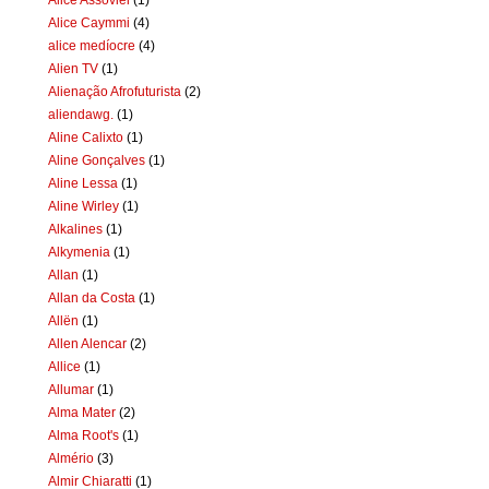
Alice Caymmi
(4)
alice medíocre
(4)
Alien TV
(1)
Alienação Afrofuturista
(2)
aliendawg.
(1)
Aline Calixto
(1)
Aline Gonçalves
(1)
Aline Lessa
(1)
Aline Wirley
(1)
Alkalines
(1)
Alkymenia
(1)
Allan
(1)
Allan da Costa
(1)
Allën
(1)
Allen Alencar
(2)
Allice
(1)
Allumar
(1)
Alma Mater
(2)
Alma Root's
(1)
Almério
(3)
Almir Chiaratti
(1)