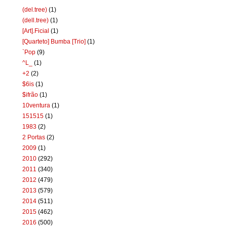
(del.tree)
(1)
(dell.tree)
(1)
[Art].Ficial
(1)
[Quarteto] Bumba [Trio]
(1)
`Pop
(9)
^L_
(1)
+2
(2)
$6is
(1)
$ifrão
(1)
10ventura
(1)
151515
(1)
1983
(2)
2 Portas
(2)
2009
(1)
2010
(292)
2011
(340)
2012
(479)
2013
(579)
2014
(511)
2015
(462)
2016
(500)