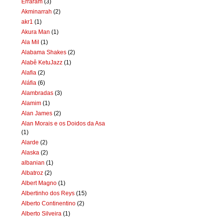
Erraram
(3)
Akminarrah
(2)
akr1
(1)
Akura Man
(1)
Ala Mil
(1)
Alabama Shakes
(2)
Alabê KetuJazz
(1)
Alafia
(2)
Aláfia
(6)
Alambradas
(3)
Alamim
(1)
Alan James
(2)
Alan Morais e os Doidos da Asa
(1)
Alarde
(2)
Alaska
(2)
albanian
(1)
Albatroz
(2)
Albert Magno
(1)
Albertinho dos Reys
(15)
Alberto Continentino
(2)
Alberto Silveira
(1)