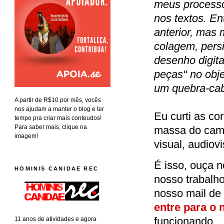
meus processos
nos textos. En
anterior, mas
colagem, persi
desenho digit
peças" no obje
um quebra-ca
A partir de R$10 por mês, vocês
nos ajudam a manter o blog e ter
Eu curti as co
tempo pra criar mais conteudos!
Para saber mais, clique na
massa do cama
imagem!
visual, audiov
É isso, ouça n
HOMINIS CANIDAE REC
nosso trabalho
nosso mail de
entre para o
funcionando.
11 anos de atividades e agora