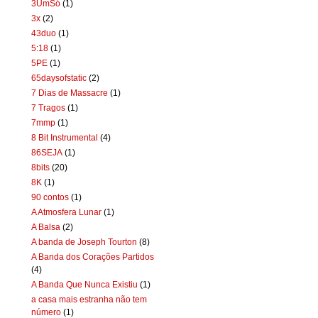
3UmSó
(1)
3x
(2)
43duo
(1)
5:18
(1)
5PE
(1)
65daysofstatic
(2)
7 Dias de Massacre
(1)
7 Tragos
(1)
7mmp
(1)
8 Bit Instrumental
(4)
86SEJA
(1)
8bits
(20)
8K
(1)
90 contos
(1)
A Atmosfera Lunar
(1)
A Balsa
(2)
A banda de Joseph Tourton
(8)
A Banda dos Corações Partidos
(4)
A Banda Que Nunca Existiu
(1)
a casa mais estranha não tem
número
(1)