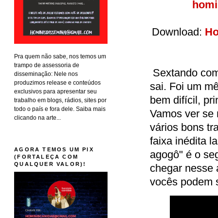
homi
Download:
Ho
Pra quem não sabe, nos temos um
trampo de assessoria de
Sextando com 
disseminação: Nele nos
produzimos release e conteúdos
sai. Foi um m
exclusivos para apresentar seu
bem difícil, p
trabalho em blogs, rádios, sites por
todo o país e fora dele. Saiba mais
Vamos ver se 
clicando na arte...
vários bons t
faixa inédita l
AGORA TEMOS UM PIX
agogô" é o se
(FORTALEÇA COM
QUALQUER VALOR)!
chegar nesse 
vocês podem s