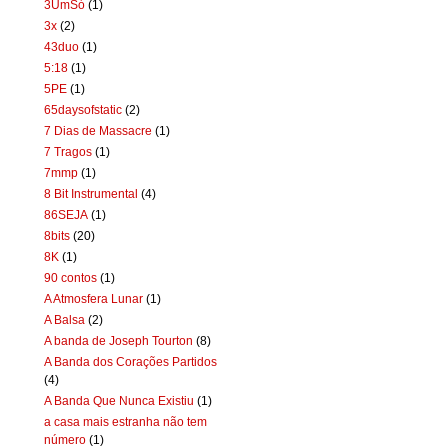
3UmSó
(1)
3x
(2)
43duo
(1)
5:18
(1)
5PE
(1)
65daysofstatic
(2)
7 Dias de Massacre
(1)
7 Tragos
(1)
7mmp
(1)
8 Bit Instrumental
(4)
86SEJA
(1)
8bits
(20)
8K
(1)
90 contos
(1)
A Atmosfera Lunar
(1)
A Balsa
(2)
A banda de Joseph Tourton
(8)
A Banda dos Corações Partidos
(4)
A Banda Que Nunca Existiu
(1)
a casa mais estranha não tem
número
(1)