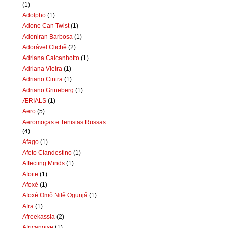
(1)
Adolpho
(1)
Adone Can Twist
(1)
Adoniran Barbosa
(1)
Adorável Clichê
(2)
Adriana Calcanhotto
(1)
Adriana Vieira
(1)
Adriano Cintra
(1)
Adriano Grineberg
(1)
ÆRIALS
(1)
Aero
(5)
Aeromoças e Tenistas Russas
(4)
Afago
(1)
Afeto Clandestino
(1)
Affecting Minds
(1)
Afoite
(1)
Afoxé
(1)
Afoxé Omô Nilê Ogunjá
(1)
Afra
(1)
Afreekassia
(2)
Africanoise
(1)