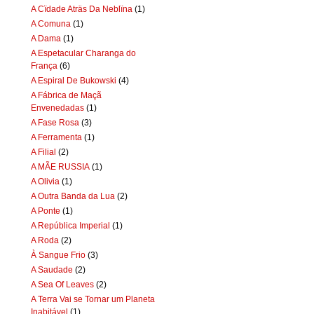
A Cïdade Aträs Da Neblïna
(1)
A Comuna
(1)
A Dama
(1)
A Espetacular Charanga do
França
(6)
A Espiral De Bukowski
(4)
A Fábrica de Maçã
Envenedadas
(1)
A Fase Rosa
(3)
A Ferramenta
(1)
A Filial
(2)
A MÃE RUSSIA
(1)
A Olivia
(1)
A Outra Banda da Lua
(2)
A Ponte
(1)
A República Imperial
(1)
A Roda
(2)
À Sangue Frio
(3)
A Saudade
(2)
A Sea Of Leaves
(2)
A Terra Vai se Tornar um Planeta
Inabitável
(1)