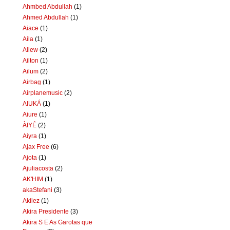
Ahmbed Abdullah
(1)
Ahmed Abdullah
(1)
Aiace
(1)
Aila
(1)
Ailew
(2)
Ailton
(1)
Ailum
(2)
Airbag
(1)
Airplanemusic
(2)
AIUKÁ
(1)
Aiure
(1)
ÀIYÉ
(2)
Aiyra
(1)
Ajax Free
(6)
Ajota
(1)
Ajuliacosta
(2)
AK'HIM
(1)
akaStefani
(3)
Akilez
(1)
Akira Presidente
(3)
Akira S E As Garotas que