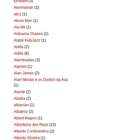
Erraram
(3)
Akminarrah
(2)
akr1
(1)
Akura Man
(1)
Ala Mil
(1)
Alabama Shakes
(2)
Alabê KetuJazz
(1)
Alafia
(2)
Aláfia
(6)
Alambradas
(3)
Alamim
(1)
Alan James
(2)
Alan Morais e os Doidos da Asa
(1)
Alarde
(2)
Alaska
(2)
albanian
(1)
Albatroz
(2)
Albert Magno
(1)
Albertinho dos Reys
(15)
Alberto Continentino
(2)
Alberto Silveira
(1)