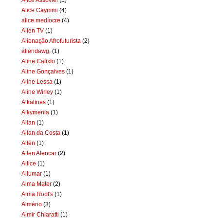
Alice Caymmi
(4)
alice medíocre
(4)
Alien TV
(1)
Alienação Afrofuturista
(2)
aliendawg.
(1)
Aline Calixto
(1)
Aline Gonçalves
(1)
Aline Lessa
(1)
Aline Wirley
(1)
Alkalines
(1)
Alkymenia
(1)
Allan
(1)
Allan da Costa
(1)
Allën
(1)
Allen Alencar
(2)
Allice
(1)
Allumar
(1)
Alma Mater
(2)
Alma Root's
(1)
Almério
(3)
Almir Chiaratti
(1)