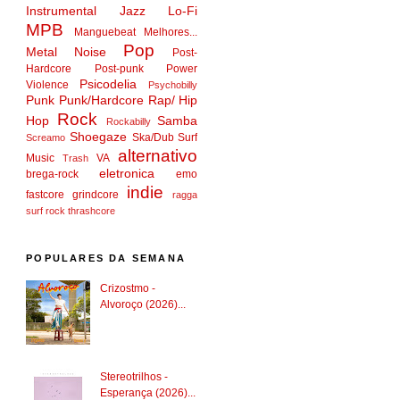
Instrumental
Jazz
Lo-Fi
MPB
Manguebeat
Melhores...
Pop
Metal
Noise
Post-
Hardcore
Post-punk
Power
Psicodelia
Violence
Psychobilly
Punk
Punk/Hardcore
Rap/ Hip
Rock
Hop
Samba
Rockabilly
Shoegaze
Ska/Dub
Surf
Screamo
alternativo
Music
VA
Trash
eletronica
brega-rock
emo
indie
fastcore
grindcore
ragga
surf rock
thrashcore
POPULARES DA SEMANA
Crizostmo -
Alvoroço (2026)...
Stereotrilhos -
Esperança (2026)...