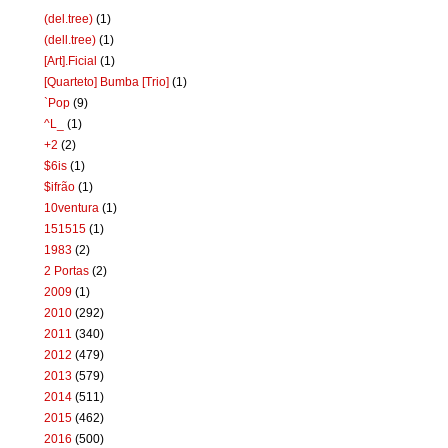
(del.tree)
(1)
(dell.tree)
(1)
[Art].Ficial
(1)
[Quarteto] Bumba [Trio]
(1)
`Pop
(9)
^L_
(1)
+2
(2)
$6is
(1)
$ifrão
(1)
10ventura
(1)
151515
(1)
1983
(2)
2 Portas
(2)
2009
(1)
2010
(292)
2011
(340)
2012
(479)
2013
(579)
2014
(511)
2015
(462)
2016
(500)