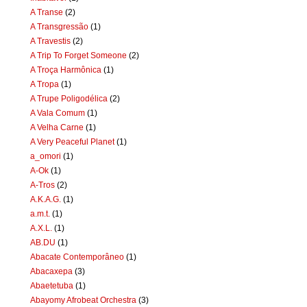
A Transe
(2)
A Transgressão
(1)
A Travestis
(2)
A Trip To Forget Someone
(2)
A Troça Harmônica
(1)
A Tropa
(1)
A Trupe Poligodélica
(2)
A Vala Comum
(1)
A Velha Carne
(1)
A Very Peaceful Planet
(1)
a_omori
(1)
A-Ok
(1)
A-Tros
(2)
A.K.A.G.
(1)
a.m.t.
(1)
A.X.L.
(1)
AB.DU
(1)
Abacate Contemporâneo
(1)
Abacaxepa
(3)
Abaetetuba
(1)
Abayomy Afrobeat Orchestra
(3)