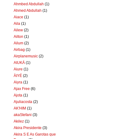
Ahmbed Abdullah
(1)
Ahmed Abdullah
(1)
Aiace
(1)
Aila
(1)
Ailew
(2)
Ailton
(1)
Ailum
(2)
Airbag
(1)
Airplanemusic
(2)
AIUKÁ
(1)
Aiure
(1)
ÀIYÉ
(2)
Aiyra
(1)
Ajax Free
(6)
Ajota
(1)
Ajuliacosta
(2)
AK'HIM
(1)
akaStefani
(3)
Akilez
(1)
Akira Presidente
(3)
Akira S E As Garotas que