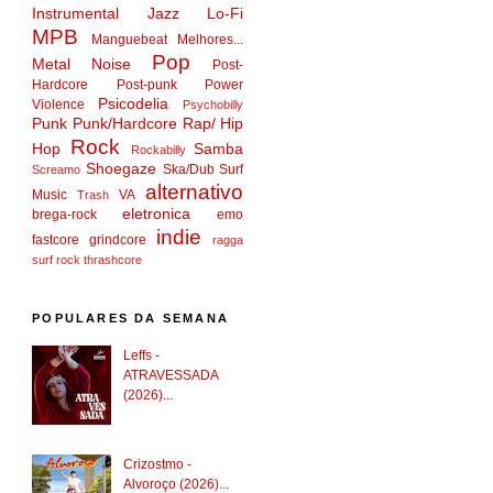
Instrumental
Jazz
Lo-Fi
MPB
Manguebeat
Melhores...
Pop
Metal
Noise
Post-
Hardcore
Post-punk
Power
Psicodelia
Violence
Psychobilly
Punk
Punk/Hardcore
Rap/ Hip
Rock
Hop
Samba
Rockabilly
Shoegaze
Ska/Dub
Surf
Screamo
alternativo
Music
VA
Trash
eletronica
brega-rock
emo
indie
fastcore
grindcore
ragga
surf rock
thrashcore
POPULARES DA SEMANA
Leffs -
ATRAVESSADA
(2026)...
Crizostmo -
Alvoroço (2026)...