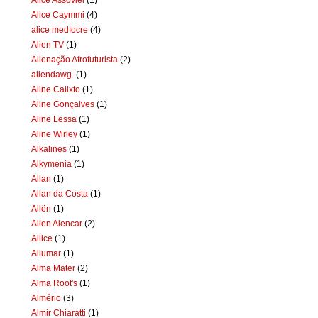
Alice Caymmi
(4)
alice medíocre
(4)
Alien TV
(1)
Alienação Afrofuturista
(2)
aliendawg.
(1)
Aline Calixto
(1)
Aline Gonçalves
(1)
Aline Lessa
(1)
Aline Wirley
(1)
Alkalines
(1)
Alkymenia
(1)
Allan
(1)
Allan da Costa
(1)
Allën
(1)
Allen Alencar
(2)
Allice
(1)
Allumar
(1)
Alma Mater
(2)
Alma Root's
(1)
Almério
(3)
Almir Chiaratti
(1)