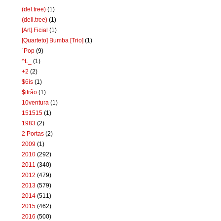
(del.tree)
(1)
(dell.tree)
(1)
[Art].Ficial
(1)
[Quarteto] Bumba [Trio]
(1)
`Pop
(9)
^L_
(1)
+2
(2)
$6is
(1)
$ifrão
(1)
10ventura
(1)
151515
(1)
1983
(2)
2 Portas
(2)
2009
(1)
2010
(292)
2011
(340)
2012
(479)
2013
(579)
2014
(511)
2015
(462)
2016
(500)