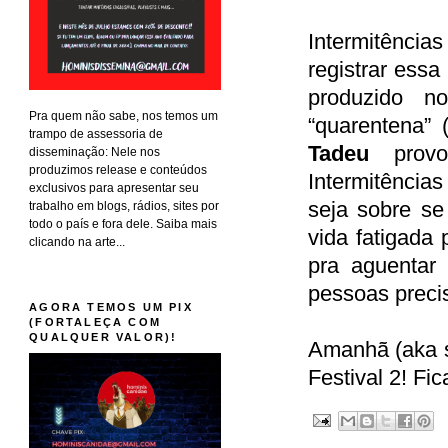
Intermitência
registrar ess
produzido n
Pra quem não sabe, nos temos um
“quarentena” 
trampo de assessoria de
Tadeu
provoc
disseminação: Nele nos
produzimos release e conteúdos
Intermitência
exclusivos para apresentar seu
seja sobre se
trabalho em blogs, rádios, sites por
todo o país e fora dele. Saiba mais
vida fatigada 
clicando na arte...
pra aguentar
pessoas precis
AGORA TEMOS UM PIX
(FORTALEÇA COM
QUALQUER VALOR)!
Amanhã (aka s
Festival 2! Fi