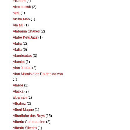
Erraram
(3)
Akminarrah
(2)
akr1
(1)
Akura Man
(1)
Ala Mil
(1)
Alabama Shakes
(2)
Alabê KetuJazz
(1)
Alafia
(2)
Aláfia
(6)
Alambradas
(3)
Alamim
(1)
Alan James
(2)
Alan Morais e os Doidos da Asa
(1)
Alarde
(2)
Alaska
(2)
albanian
(1)
Albatroz
(2)
Albert Magno
(1)
Albertinho dos Reys
(15)
Alberto Continentino
(2)
Alberto Silveira
(1)