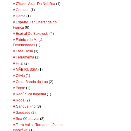
A Cïdade Aträs Da Neblïna
(1)
A Comuna
(1)
A Dama
(1)
A Espetacular Charanga do
França
(6)
A Espiral De Bukowski
(4)
A Fábrica de Maçã
Envenedadas
(1)
A Fase Rosa
(3)
A Ferramenta
(1)
A Filial
(2)
A MÃE RUSSIA
(1)
A Olivia
(1)
A Outra Banda da Lua
(2)
A Ponte
(1)
A República Imperial
(1)
A Roda
(2)
À Sangue Frio
(3)
A Saudade
(2)
A Sea Of Leaves
(2)
A Terra Vai se Tornar um Planeta
Inabitável
(1)