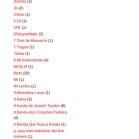
3UmSó
(1)
3x
(2)
43duo
(1)
5:18
(1)
5PE
(1)
65daysofstatic
(2)
7 Dias de Massacre
(1)
7 Tragos
(1)
7mmp
(1)
8 Bit Instrumental
(4)
86SEJA
(1)
8bits
(20)
8K
(1)
90 contos
(1)
A Atmosfera Lunar
(1)
A Balsa
(2)
A banda de Joseph Tourton
(8)
A Banda dos Corações Partidos
(4)
A Banda Que Nunca Existiu
(1)
a casa mais estranha não tem
número
(1)