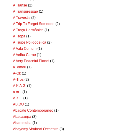
A Transe
(2)
A Transgressão
(1)
A Travestis
(2)
A Trip To Forget Someone
(2)
A Troça Harmônica
(1)
A Tropa
(1)
A Trupe Poligodélica
(2)
A Vala Comum
(1)
A Velha Carne
(1)
A Very Peaceful Planet
(1)
a_omori
(1)
A-Ok
(1)
A-Tros
(2)
A.K.A.G.
(1)
a.m.t.
(1)
A.X.L.
(1)
AB.DU
(1)
Abacate Contemporâneo
(1)
Abacaxepa
(3)
Abaetetuba
(1)
Abayomy Afrobeat Orchestra
(3)