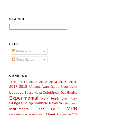
SEARCH
FEED
Postagens
Comentários
GÊNEROS
2010
2011
2012
2013
2014
2015
2016
2017
2018
Afrobeat
Avant-Garde
Blues
Bolero
Bootlegs
Coletânea
Bossa Nova
Dub
Erudito
Experimental
Folk
Funk
Glam Rock
Gringas
Grunge
Hardcore Melódico
Indietronica
MPB
Instrumental
Jazz
Lo-Fi
Pop
Metal
Noise