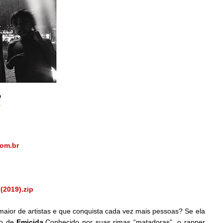
om.br
(2019).zip
maior de artistas e que conquista cada vez mais pessoas? Se ela
ho de
Emicida
.Conhecido por suas rimas “matadoras”, o rapper