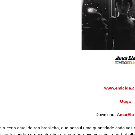
www.emicida.c
Ouça
Download:
AmarElo 
 a cena atual do rap brasileiro, que possui uma quantidade cada vez 
encontra onde se encontra hoje, é porque devemos muito ao trabal