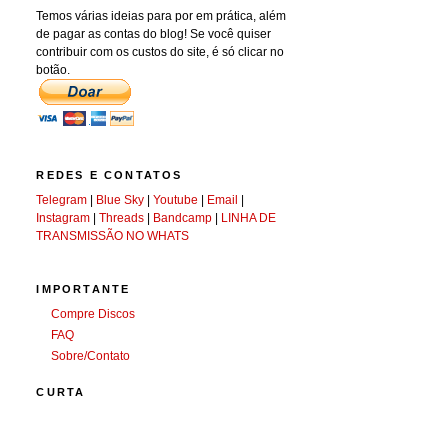
Temos várias ideias para por em prática, além
de pagar as contas do blog! Se você quiser
contribuir com os custos do site, é só clicar no
botão.
REDES E CONTATOS
Telegram
|
Blue Sky
|
Youtube
|
Email
|
Instagram
|
Threads
|
Bandcamp
|
LINHA DE
TRANSMISSÃO NO WHATS
IMPORTANTE
Compre Discos
FAQ
Sobre/Contato
CURTA