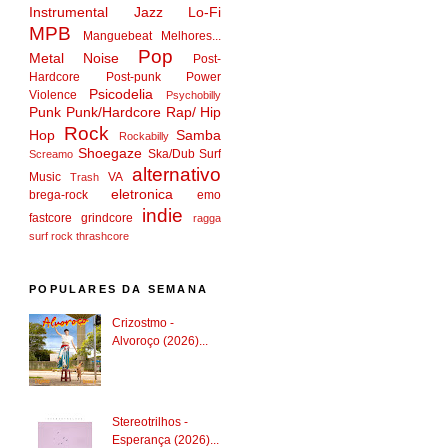
Instrumental
Jazz
Lo-Fi
MPB
Manguebeat
Melhores...
Pop
Metal
Noise
Post-
Hardcore
Post-punk
Power
Psicodelia
Violence
Psychobilly
Punk
Punk/Hardcore
Rap/ Hip
Rock
Hop
Samba
Rockabilly
Shoegaze
Ska/Dub
Surf
Screamo
alternativo
Music
VA
Trash
eletronica
brega-rock
emo
indie
fastcore
grindcore
ragga
surf rock
thrashcore
POPULARES DA SEMANA
Crizostmo -
Alvoroço (2026)...
Stereotrilhos -
Esperança (2026)...