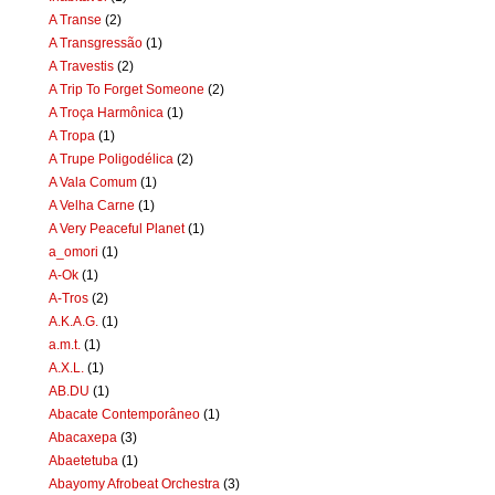
A Transe
(2)
A Transgressão
(1)
A Travestis
(2)
A Trip To Forget Someone
(2)
A Troça Harmônica
(1)
A Tropa
(1)
A Trupe Poligodélica
(2)
A Vala Comum
(1)
A Velha Carne
(1)
A Very Peaceful Planet
(1)
a_omori
(1)
A-Ok
(1)
A-Tros
(2)
A.K.A.G.
(1)
a.m.t.
(1)
A.X.L.
(1)
AB.DU
(1)
Abacate Contemporâneo
(1)
Abacaxepa
(3)
Abaetetuba
(1)
Abayomy Afrobeat Orchestra
(3)