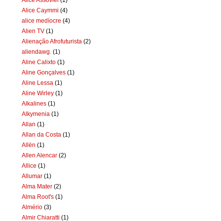
Alice Caymmi
(4)
alice medíocre
(4)
Alien TV
(1)
Alienação Afrofuturista
(2)
aliendawg.
(1)
Aline Calixto
(1)
Aline Gonçalves
(1)
Aline Lessa
(1)
Aline Wirley
(1)
Alkalines
(1)
Alkymenia
(1)
Allan
(1)
Allan da Costa
(1)
Allën
(1)
Allen Alencar
(2)
Allice
(1)
Allumar
(1)
Alma Mater
(2)
Alma Root's
(1)
Almério
(3)
Almir Chiaratti
(1)