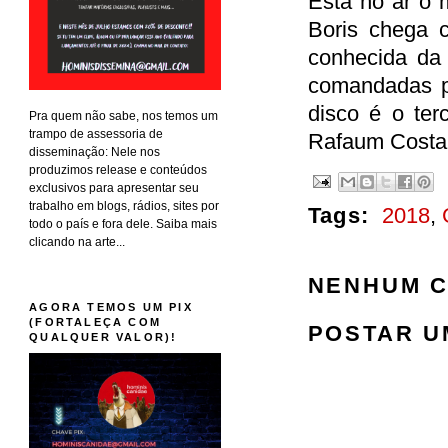
Está no ar o 
Boris chega 
conhecida da
comandadas p
disco é o ter
Pra quem não sabe, nos temos um
trampo de assessoria de
Rafaum Costa 
disseminação: Nele nos
produzimos release e conteúdos
exclusivos para apresentar seu
trabalho em blogs, rádios, sites por
Tags:
2018
,
todo o país e fora dele. Saiba mais
clicando na arte...
NENHUM C
AGORA TEMOS UM PIX
(FORTALEÇA COM
POSTAR U
QUALQUER VALOR)!