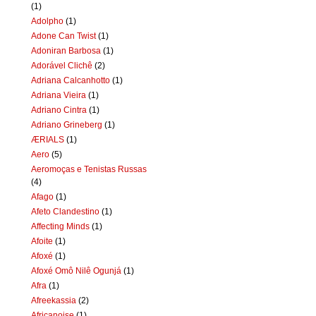
(1)
Adolpho
(1)
Adone Can Twist
(1)
Adoniran Barbosa
(1)
Adorável Clichê
(2)
Adriana Calcanhotto
(1)
Adriana Vieira
(1)
Adriano Cintra
(1)
Adriano Grineberg
(1)
ÆRIALS
(1)
Aero
(5)
Aeromoças e Tenistas Russas
(4)
Afago
(1)
Afeto Clandestino
(1)
Affecting Minds
(1)
Afoite
(1)
Afoxé
(1)
Afoxé Omô Nilê Ogunjá
(1)
Afra
(1)
Afreekassia
(2)
Africanoise
(1)