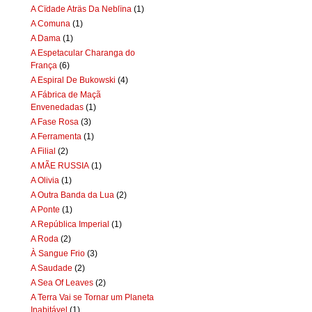
A Cïdade Aträs Da Neblïna
(1)
A Comuna
(1)
A Dama
(1)
A Espetacular Charanga do
França
(6)
A Espiral De Bukowski
(4)
A Fábrica de Maçã
Envenedadas
(1)
A Fase Rosa
(3)
A Ferramenta
(1)
A Filial
(2)
A MÃE RUSSIA
(1)
A Olivia
(1)
A Outra Banda da Lua
(2)
A Ponte
(1)
A República Imperial
(1)
A Roda
(2)
À Sangue Frio
(3)
A Saudade
(2)
A Sea Of Leaves
(2)
A Terra Vai se Tornar um Planeta
Inabitável
(1)