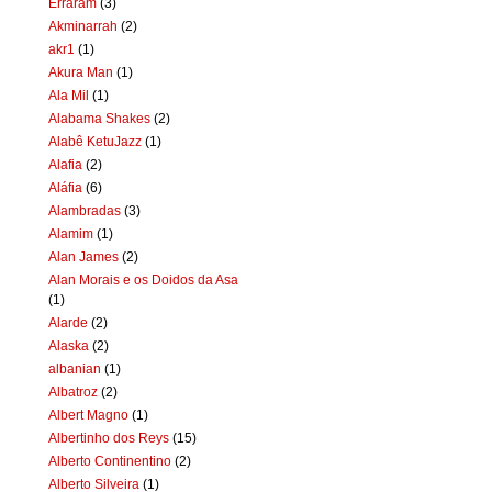
Erraram
(3)
Akminarrah
(2)
akr1
(1)
Akura Man
(1)
Ala Mil
(1)
Alabama Shakes
(2)
Alabê KetuJazz
(1)
Alafia
(2)
Aláfia
(6)
Alambradas
(3)
Alamim
(1)
Alan James
(2)
Alan Morais e os Doidos da Asa
(1)
Alarde
(2)
Alaska
(2)
albanian
(1)
Albatroz
(2)
Albert Magno
(1)
Albertinho dos Reys
(15)
Alberto Continentino
(2)
Alberto Silveira
(1)