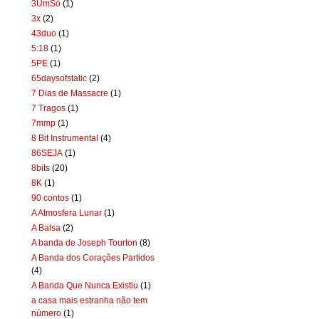
3UmSó
(1)
3x
(2)
43duo
(1)
5:18
(1)
5PE
(1)
65daysofstatic
(2)
7 Dias de Massacre
(1)
7 Tragos
(1)
7mmp
(1)
8 Bit Instrumental
(4)
86SEJA
(1)
8bits
(20)
8K
(1)
90 contos
(1)
A Atmosfera Lunar
(1)
A Balsa
(2)
A banda de Joseph Tourton
(8)
A Banda dos Corações Partidos
(4)
A Banda Que Nunca Existiu
(1)
a casa mais estranha não tem
número
(1)