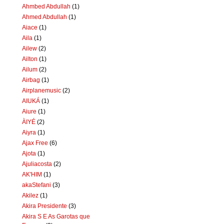
Ahmbed Abdullah
(1)
Ahmed Abdullah
(1)
Aiace
(1)
Aila
(1)
Ailew
(2)
Ailton
(1)
Ailum
(2)
Airbag
(1)
Airplanemusic
(2)
AIUKÁ
(1)
Aiure
(1)
ÀIYÉ
(2)
Aiyra
(1)
Ajax Free
(6)
Ajota
(1)
Ajuliacosta
(2)
AK'HIM
(1)
akaStefani
(3)
Akilez
(1)
Akira Presidente
(3)
Akira S E As Garotas que