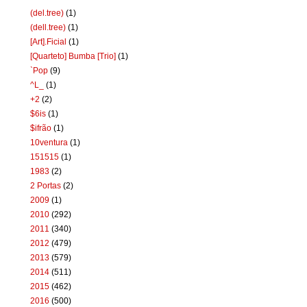
(del.tree)
(1)
(dell.tree)
(1)
[Art].Ficial
(1)
[Quarteto] Bumba [Trio]
(1)
`Pop
(9)
^L_
(1)
+2
(2)
$6is
(1)
$ifrão
(1)
10ventura
(1)
151515
(1)
1983
(2)
2 Portas
(2)
2009
(1)
2010
(292)
2011
(340)
2012
(479)
2013
(579)
2014
(511)
2015
(462)
2016
(500)