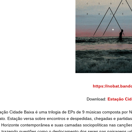
https://nobat.ban
Download:
Estação Cid
ação Cidade Baixa é uma trilogia de EPs de 9 músicas composta por N
to. Estação versa sobre encontros e despedidas, chegadas e partidas
 Horizonte contemporânea e suas camadas sociopolíticas nas canções
 trazendo questões como o deslocamento dos seres nas paisagens ur