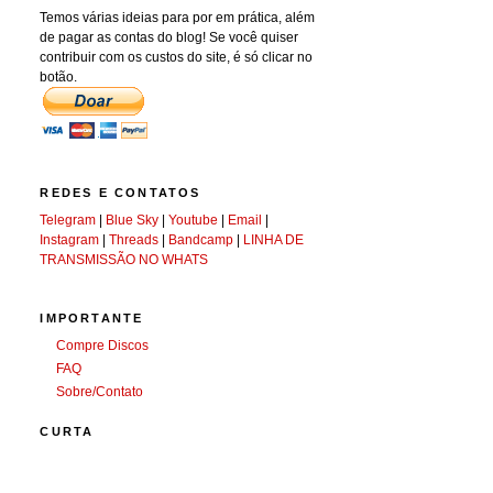
Temos várias ideias para por em prática, além
de pagar as contas do blog! Se você quiser
contribuir com os custos do site, é só clicar no
botão.
REDES E CONTATOS
Telegram
|
Blue Sky
|
Youtube
|
Email
|
Instagram
|
Threads
|
Bandcamp
|
LINHA DE
TRANSMISSÃO NO WHATS
IMPORTANTE
Compre Discos
FAQ
Sobre/Contato
CURTA