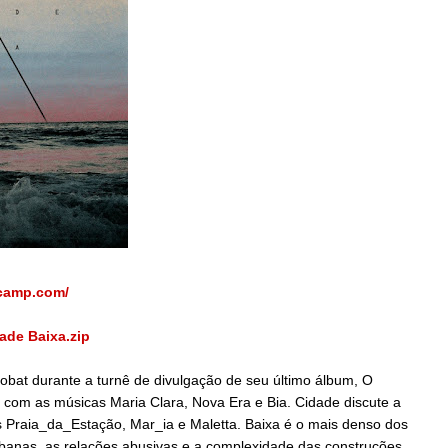
dcamp.com/
ade Baixa.zip
obat durante a turnê de divulgação de seu último álbum, O
 com as músicas Maria Clara, Nova Era e Bia. Cidade discute a
 Praia_da_Estação, Mar_ia e Maletta. Baixa é o mais denso dos
banas, as relações abusivas e a complexidade das construções