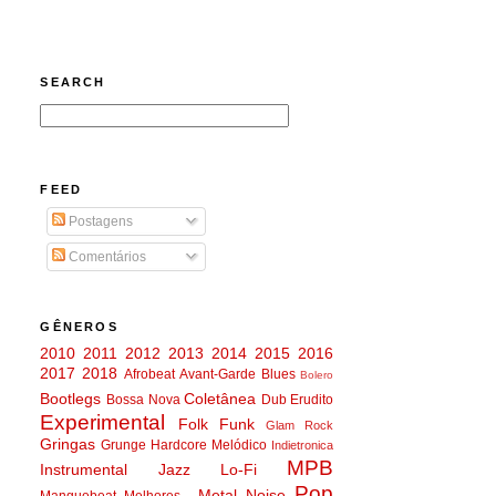
SEARCH
FEED
Postagens
Comentários
GÊNEROS
2010
2011
2012
2013
2014
2015
2016
2017
2018
Afrobeat
Avant-Garde
Blues
Bolero
Bootlegs
Coletânea
Bossa Nova
Dub
Erudito
Experimental
Folk
Funk
Glam Rock
Gringas
Grunge
Hardcore Melódico
Indietronica
MPB
Instrumental
Jazz
Lo-Fi
Pop
Metal
Noise