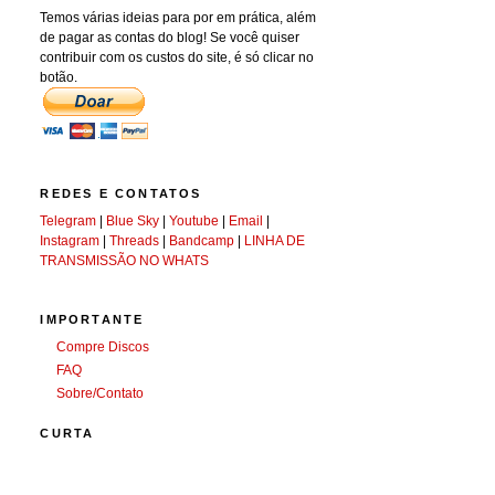
Temos várias ideias para por em prática, além
de pagar as contas do blog! Se você quiser
contribuir com os custos do site, é só clicar no
botão.
REDES E CONTATOS
Telegram
|
Blue Sky
|
Youtube
|
Email
|
Instagram
|
Threads
|
Bandcamp
|
LINHA DE
TRANSMISSÃO NO WHATS
IMPORTANTE
Compre Discos
FAQ
Sobre/Contato
CURTA