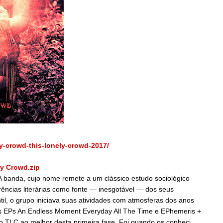
ly-crowd-this-lonely-crowd-2017/
y Crowd.zip
A banda, cujo nome remete a um clássico estudo sociológico
rências literárias como fonte — inesgotável — dos seus
ntil, o grupo iniciava suas atividades com atmosferas dos anos
 EPs An Endless Moment Everyday All The Time e EPhemeris +
o TLC ao melhor desta primeira fase. Foi quando os conheci