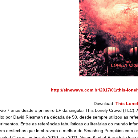
http://sinewave.com.br/2017/01/this-lone
Download:
This Lonel
vão 7 anos desde o primeiro EP da singular This Lonely Crowd (TLC). 
ito por David Riesman na década de 50, desde sempre utilizou as refe
rimentos. Entre as referências fabulísticas ou literárias do mundo infa
 em desfechos que lembravam o melhor do Smashing Pumpkins com os
ngled Chaos, ambos de 2010. Em 2011, Some Kind of Pareidolia leva 