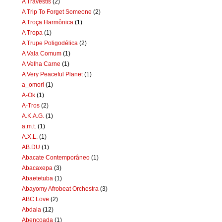
A Travestis
(2)
A Trip To Forget Someone
(2)
A Troça Harmônica
(1)
A Tropa
(1)
A Trupe Poligodélica
(2)
A Vala Comum
(1)
A Velha Carne
(1)
A Very Peaceful Planet
(1)
a_omori
(1)
A-Ok
(1)
A-Tros
(2)
A.K.A.G.
(1)
a.m.t.
(1)
A.X.L.
(1)
AB.DU
(1)
Abacate Contemporâneo
(1)
Abacaxepa
(3)
Abaetetuba
(1)
Abayomy Afrobeat Orchestra
(3)
ABC Love
(2)
Abdala
(12)
Abençoada
(1)