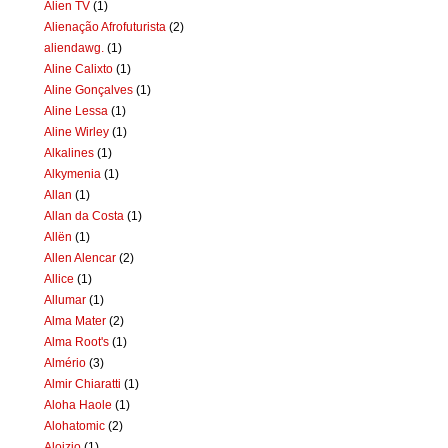
Alien TV
(1)
Alienação Afrofuturista
(2)
aliendawg.
(1)
Aline Calixto
(1)
Aline Gonçalves
(1)
Aline Lessa
(1)
Aline Wirley
(1)
Alkalines
(1)
Alkymenia
(1)
Allan
(1)
Allan da Costa
(1)
Allën
(1)
Allen Alencar
(2)
Allice
(1)
Allumar
(1)
Alma Mater
(2)
Alma Root's
(1)
Almério
(3)
Almir Chiaratti
(1)
Aloha Haole
(1)
Alohatomic
(2)
Aloizio
(1)