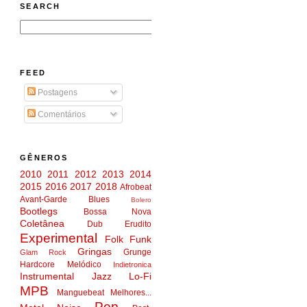
SEARCH
FEED
Postagens
Comentários
GÊNEROS
2010
2011
2012
2013
2014
2015
2016
2017
2018
Afrobeat
Avant-Garde
Blues
Bolero
Bootlegs
Bossa Nova
Coletânea
Dub
Erudito
Experimental
Folk
Funk
Gringas
Grunge
Glam Rock
Hardcore Melódico
Indietronica
Instrumental
Jazz
Lo-Fi
MPB
Manguebeat
Melhores...
Pop