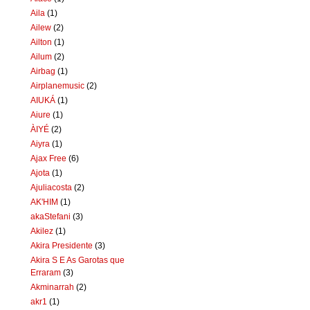
Aila
(1)
Ailew
(2)
Ailton
(1)
Ailum
(2)
Airbag
(1)
Airplanemusic
(2)
AIUKÁ
(1)
Aiure
(1)
ÀIYÉ
(2)
Aiyra
(1)
Ajax Free
(6)
Ajota
(1)
Ajuliacosta
(2)
AK'HIM
(1)
akaStefani
(3)
Akilez
(1)
Akira Presidente
(3)
Akira S E As Garotas que
Erraram
(3)
Akminarrah
(2)
akr1
(1)