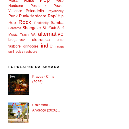
Metal
Noise
Post-
Hardcore
Post-punk
Power
Psicodelia
Violence
Psychobilly
Punk
Punk/Hardcore
Rap/ Hip
Rock
Hop
Samba
Rockabilly
Shoegaze
Ska/Dub
Surf
Screamo
alternativo
Music
VA
Trash
eletronica
brega-rock
emo
indie
fastcore
grindcore
ragga
surf rock
thrashcore
POPULARES DA SEMANA
Pravus - Cinis
(2026)...
Crizostmo -
Alvoroço (2026)...