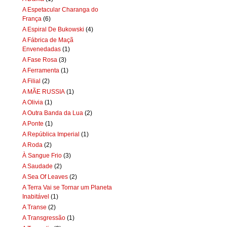
A Espetacular Charanga do
França
(6)
A Espiral De Bukowski
(4)
A Fábrica de Maçã
Envenedadas
(1)
A Fase Rosa
(3)
A Ferramenta
(1)
A Filial
(2)
A MÃE RUSSIA
(1)
A Olivia
(1)
A Outra Banda da Lua
(2)
A Ponte
(1)
A República Imperial
(1)
A Roda
(2)
À Sangue Frio
(3)
A Saudade
(2)
A Sea Of Leaves
(2)
A Terra Vai se Tornar um Planeta
Inabitável
(1)
A Transe
(2)
A Transgressão
(1)