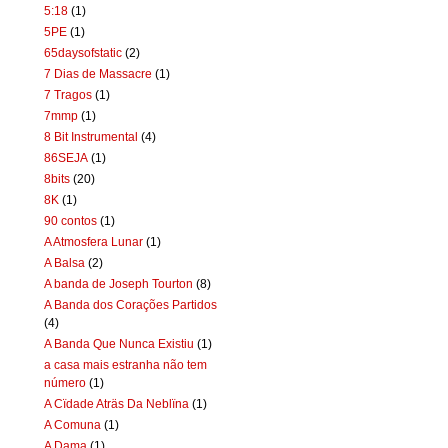
5:18
(1)
5PE
(1)
65daysofstatic
(2)
7 Dias de Massacre
(1)
7 Tragos
(1)
7mmp
(1)
8 Bit Instrumental
(4)
86SEJA
(1)
8bits
(20)
8K
(1)
90 contos
(1)
A Atmosfera Lunar
(1)
A Balsa
(2)
A banda de Joseph Tourton
(8)
A Banda dos Corações Partidos
(4)
A Banda Que Nunca Existiu
(1)
a casa mais estranha não tem
número
(1)
A Cïdade Aträs Da Neblïna
(1)
A Comuna
(1)
A Dama
(1)