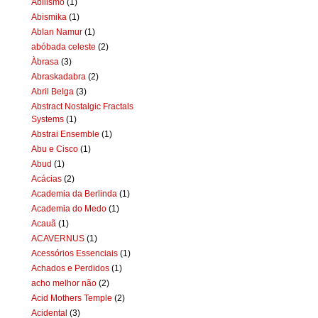
Abiiismo
(1)
Abismika
(1)
Ablan Namur
(1)
abóbada celeste
(2)
Àbrasa
(3)
Abraskadabra
(2)
Abril Belga
(3)
Abstract Nostalgic Fractals
Systems
(1)
Abstrai Ensemble
(1)
Abu e Cisco
(1)
Abud
(1)
Acácias
(2)
Academia da Berlinda
(1)
Academia do Medo
(1)
Acauã
(1)
ACAVERNUS
(1)
Acessórios Essenciais
(1)
Achados e Perdidos
(1)
acho melhor não
(2)
Acid Mothers Temple
(2)
Acidental
(3)