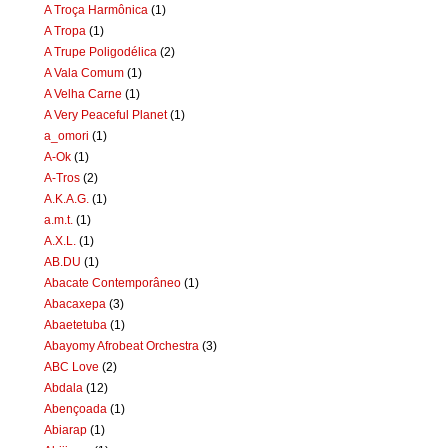
A Troça Harmônica
(1)
A Tropa
(1)
A Trupe Poligodélica
(2)
A Vala Comum
(1)
A Velha Carne
(1)
A Very Peaceful Planet
(1)
a_omori
(1)
A-Ok
(1)
A-Tros
(2)
A.K.A.G.
(1)
a.m.t.
(1)
A.X.L.
(1)
AB.DU
(1)
Abacate Contemporâneo
(1)
Abacaxepa
(3)
Abaetetuba
(1)
Abayomy Afrobeat Orchestra
(3)
ABC Love
(2)
Abdala
(12)
Abençoada
(1)
Abiarap
(1)