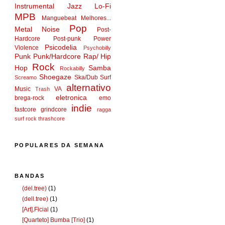
Instrumental
Jazz
Lo-Fi
MPB
Manguebeat
Melhores...
Pop
Metal
Noise
Post-
Hardcore
Post-punk
Power
Psicodelia
Violence
Psychobilly
Punk
Punk/Hardcore
Rap/ Hip
Rock
Hop
Samba
Rockabilly
Shoegaze
Ska/Dub
Surf
Screamo
alternativo
Music
VA
Trash
eletronica
brega-rock
emo
indie
fastcore
grindcore
ragga
surf rock
thrashcore
POPULARES DA SEMANA
BANDAS
(del.tree)
(1)
(dell.tree)
(1)
[Art].Ficial
(1)
[Quarteto] Bumba [Trio]
(1)