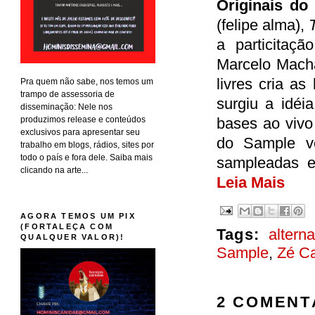
Originais do
(felipe alma),
a particita
Marcelo Macha
livres cria a
Pra quem não sabe, nos temos um
trampo de assessoria de
surgiu a idéi
disseminação: Nele nos
produzimos release e conteúdos
bases ao vivo
exclusivos para apresentar seu
do Sample ve
trabalho em blogs, rádios, sites por
todo o país e fora dele. Saiba mais
sampleadas e 
clicando na arte...
Leia Mais
AGORA TEMOS UM PIX
(FORTALEÇA COM
Tags:
alterna
QUALQUER VALOR)!
Sample
,
Zé Ca
2 COMENT