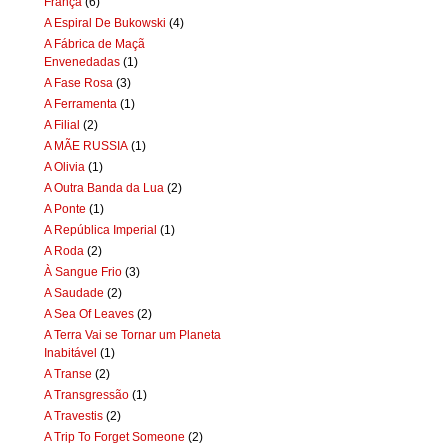
França
(6)
A Espiral De Bukowski
(4)
A Fábrica de Maçã
Envenedadas
(1)
A Fase Rosa
(3)
A Ferramenta
(1)
A Filial
(2)
A MÃE RUSSIA
(1)
A Olivia
(1)
A Outra Banda da Lua
(2)
A Ponte
(1)
A República Imperial
(1)
A Roda
(2)
À Sangue Frio
(3)
A Saudade
(2)
A Sea Of Leaves
(2)
A Terra Vai se Tornar um Planeta
Inabitável
(1)
A Transe
(2)
A Transgressão
(1)
A Travestis
(2)
A Trip To Forget Someone
(2)