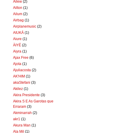
Ailew
(2)
Ailton
(1)
Ailum
(2)
Airbag
(1)
Airplanemusic
(2)
AIUKÁ
(1)
Aiure
(1)
ÀIYÉ
(2)
Aiyra
(1)
Ajax Free
(6)
Ajota
(1)
Ajuliacosta
(2)
AK'HIM
(1)
akaStefani
(3)
Akilez
(1)
Akira Presidente
(3)
Akira S E As Garotas que
Erraram
(3)
Akminarrah
(2)
akr1
(1)
Akura Man
(1)
Ala Mil
(1)