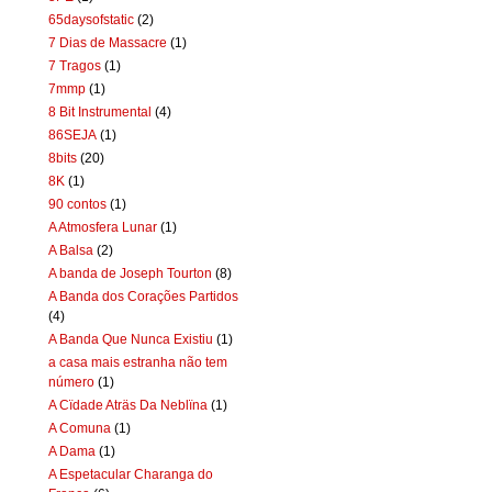
65daysofstatic
(2)
7 Dias de Massacre
(1)
7 Tragos
(1)
7mmp
(1)
8 Bit Instrumental
(4)
86SEJA
(1)
8bits
(20)
8K
(1)
90 contos
(1)
A Atmosfera Lunar
(1)
A Balsa
(2)
A banda de Joseph Tourton
(8)
A Banda dos Corações Partidos
(4)
A Banda Que Nunca Existiu
(1)
a casa mais estranha não tem
número
(1)
A Cïdade Aträs Da Neblïna
(1)
A Comuna
(1)
A Dama
(1)
A Espetacular Charanga do