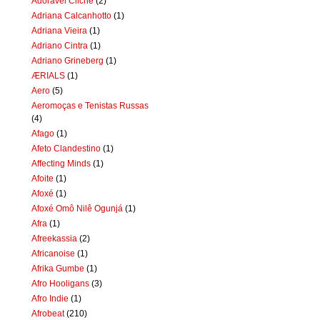
Adorável Clichê
(2)
Adriana Calcanhotto
(1)
Adriana Vieira
(1)
Adriano Cintra
(1)
Adriano Grineberg
(1)
ÆRIALS
(1)
Aero
(5)
Aeromoças e Tenistas Russas
(4)
Afago
(1)
Afeto Clandestino
(1)
Affecting Minds
(1)
Afoite
(1)
Afoxé
(1)
Afoxé Omô Nilê Ogunjá
(1)
Afra
(1)
Afreekassia
(2)
Africanoise
(1)
Afrika Gumbe
(1)
Afro Hooligans
(3)
Afro Indie
(1)
Afrobeat
(210)