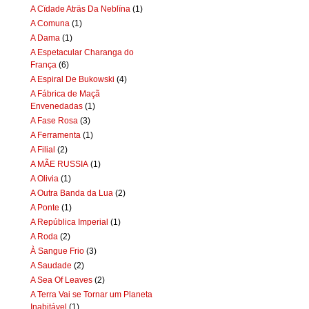
A Cïdade Aträs Da Neblïna
(1)
A Comuna
(1)
A Dama
(1)
A Espetacular Charanga do
França
(6)
A Espiral De Bukowski
(4)
A Fábrica de Maçã
Envenedadas
(1)
A Fase Rosa
(3)
A Ferramenta
(1)
A Filial
(2)
A MÃE RUSSIA
(1)
A Olivia
(1)
A Outra Banda da Lua
(2)
A Ponte
(1)
A República Imperial
(1)
A Roda
(2)
À Sangue Frio
(3)
A Saudade
(2)
A Sea Of Leaves
(2)
A Terra Vai se Tornar um Planeta
Inabitável
(1)