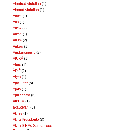
Ahmbed Abdullah
(1)
Ahmed Abdullah
(1)
Aiace
(1)
Aila
(1)
Ailew
(2)
Ailton
(1)
Ailum
(2)
Airbag
(1)
Airplanemusic
(2)
AIUKÁ
(1)
Aiure
(1)
ÀIYÉ
(2)
Aiyra
(1)
Ajax Free
(6)
Ajota
(1)
Ajuliacosta
(2)
AK'HIM
(1)
akaStefani
(3)
Akilez
(1)
Akira Presidente
(3)
Akira S E As Garotas que