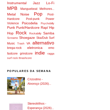
Instrumental
Jazz
Lo-Fi
MPB
Manguebeat
Melhores...
Pop
Metal
Noise
Post-
Hardcore
Post-punk
Power
Psicodelia
Violence
Psychobilly
Punk
Punk/Hardcore
Rap/ Hip
Rock
Hop
Samba
Rockabilly
Shoegaze
Ska/Dub
Surf
Screamo
alternativo
Music
VA
Trash
eletronica
brega-rock
emo
indie
fastcore
grindcore
ragga
surf rock
thrashcore
POPULARES DA SEMANA
Crizostmo -
Alvoroço (2026)...
Stereotrilhos -
Esperança (2026)...