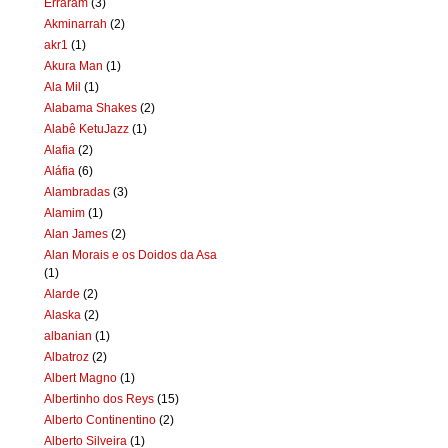
Erraram
(3)
Akminarrah
(2)
akr1
(1)
Akura Man
(1)
Ala Mil
(1)
Alabama Shakes
(2)
Alabê KetuJazz
(1)
Alafia
(2)
Aláfia
(6)
Alambradas
(3)
Alamim
(1)
Alan James
(2)
Alan Morais e os Doidos da Asa
(1)
Alarde
(2)
Alaska
(2)
albanian
(1)
Albatroz
(2)
Albert Magno
(1)
Albertinho dos Reys
(15)
Alberto Continentino
(2)
Alberto Silveira
(1)