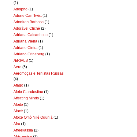
(1)
Adolpho
(1)
Adone Can Twist
(1)
Adoniran Barbosa
(1)
Adorável Clichê
(2)
Adriana Calcanhotto
(1)
Adriana Vieira
(1)
Adriano Cintra
(1)
Adriano Grineberg
(1)
ÆRIALS
(1)
Aero
(5)
Aeromoças e Tenistas Russas
(4)
Afago
(1)
Afeto Clandestino
(1)
Affecting Minds
(1)
Afoite
(1)
Afoxé
(1)
Afoxé Omô Nilê Ogunjá
(1)
Afra
(1)
Afreekassia
(2)
Africanoise
(1)