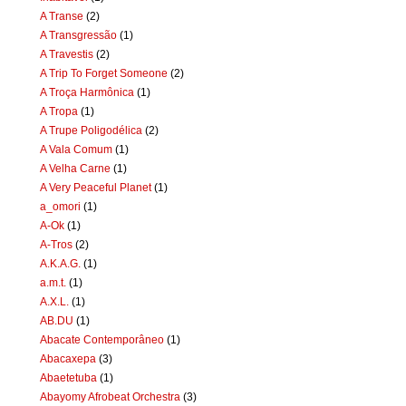
A Transe
(2)
A Transgressão
(1)
A Travestis
(2)
A Trip To Forget Someone
(2)
A Troça Harmônica
(1)
A Tropa
(1)
A Trupe Poligodélica
(2)
A Vala Comum
(1)
A Velha Carne
(1)
A Very Peaceful Planet
(1)
a_omori
(1)
A-Ok
(1)
A-Tros
(2)
A.K.A.G.
(1)
a.m.t.
(1)
A.X.L.
(1)
AB.DU
(1)
Abacate Contemporâneo
(1)
Abacaxepa
(3)
Abaetetuba
(1)
Abayomy Afrobeat Orchestra
(3)