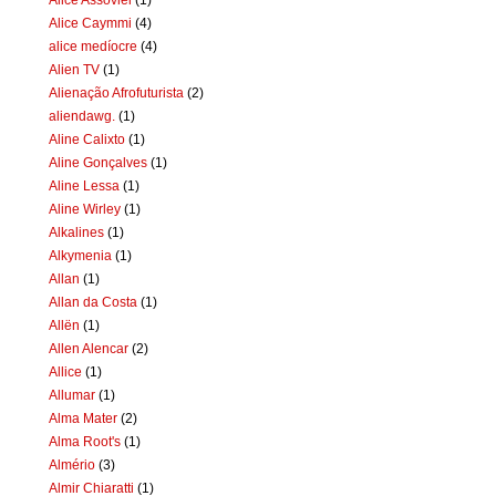
Alice Caymmi
(4)
alice medíocre
(4)
Alien TV
(1)
Alienação Afrofuturista
(2)
aliendawg.
(1)
Aline Calixto
(1)
Aline Gonçalves
(1)
Aline Lessa
(1)
Aline Wirley
(1)
Alkalines
(1)
Alkymenia
(1)
Allan
(1)
Allan da Costa
(1)
Allën
(1)
Allen Alencar
(2)
Allice
(1)
Allumar
(1)
Alma Mater
(2)
Alma Root's
(1)
Almério
(3)
Almir Chiaratti
(1)