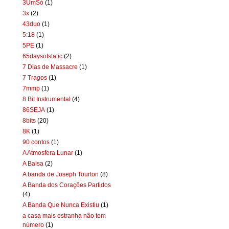
3UmSó
(1)
3x
(2)
43duo
(1)
5:18
(1)
5PE
(1)
65daysofstatic
(2)
7 Dias de Massacre
(1)
7 Tragos
(1)
7mmp
(1)
8 Bit Instrumental
(4)
86SEJA
(1)
8bits
(20)
8K
(1)
90 contos
(1)
A Atmosfera Lunar
(1)
A Balsa
(2)
A banda de Joseph Tourton
(8)
A Banda dos Corações Partidos
(4)
A Banda Que Nunca Existiu
(1)
a casa mais estranha não tem
número
(1)