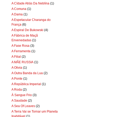
A Cïdade Aträs Da Neblïna
(1)
A Comuna
(1)
A Dama
(1)
A Espetacular Charanga do
França
(6)
A Espiral De Bukowski
(4)
A Fábrica de Maçã
Envenedadas
(1)
A Fase Rosa
(3)
A Ferramenta
(1)
A Filial
(2)
A MÃE RUSSIA
(1)
A Olivia
(1)
A Outra Banda da Lua
(2)
A Ponte
(1)
A República Imperial
(1)
A Roda
(2)
À Sangue Frio
(3)
A Saudade
(2)
A Sea Of Leaves
(2)
A Terra Vai se Tornar um Planeta
Inabitável
(1)