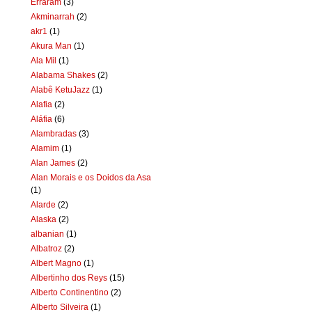
Erraram
(3)
Akminarrah
(2)
akr1
(1)
Akura Man
(1)
Ala Mil
(1)
Alabama Shakes
(2)
Alabê KetuJazz
(1)
Alafia
(2)
Aláfia
(6)
Alambradas
(3)
Alamim
(1)
Alan James
(2)
Alan Morais e os Doidos da Asa
(1)
Alarde
(2)
Alaska
(2)
albanian
(1)
Albatroz
(2)
Albert Magno
(1)
Albertinho dos Reys
(15)
Alberto Continentino
(2)
Alberto Silveira
(1)