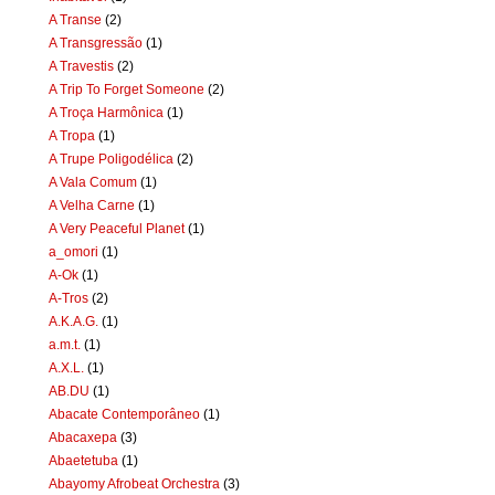
A Transe
(2)
A Transgressão
(1)
A Travestis
(2)
A Trip To Forget Someone
(2)
A Troça Harmônica
(1)
A Tropa
(1)
A Trupe Poligodélica
(2)
A Vala Comum
(1)
A Velha Carne
(1)
A Very Peaceful Planet
(1)
a_omori
(1)
A-Ok
(1)
A-Tros
(2)
A.K.A.G.
(1)
a.m.t.
(1)
A.X.L.
(1)
AB.DU
(1)
Abacate Contemporâneo
(1)
Abacaxepa
(3)
Abaetetuba
(1)
Abayomy Afrobeat Orchestra
(3)