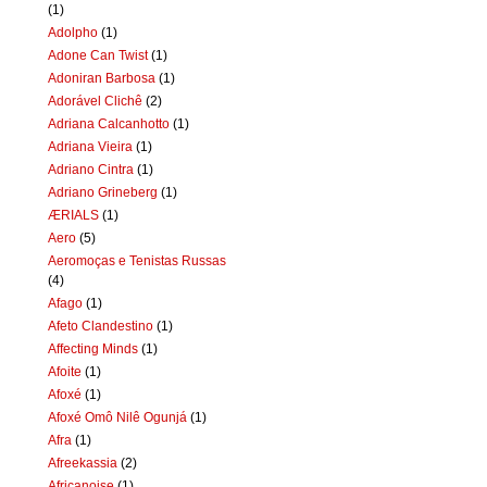
(1)
Adolpho
(1)
Adone Can Twist
(1)
Adoniran Barbosa
(1)
Adorável Clichê
(2)
Adriana Calcanhotto
(1)
Adriana Vieira
(1)
Adriano Cintra
(1)
Adriano Grineberg
(1)
ÆRIALS
(1)
Aero
(5)
Aeromoças e Tenistas Russas
(4)
Afago
(1)
Afeto Clandestino
(1)
Affecting Minds
(1)
Afoite
(1)
Afoxé
(1)
Afoxé Omô Nilê Ogunjá
(1)
Afra
(1)
Afreekassia
(2)
Africanoise
(1)