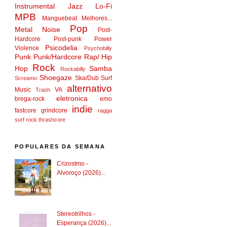
Instrumental
Jazz
Lo-Fi
MPB
Manguebeat
Melhores...
Pop
Metal
Noise
Post-
Hardcore
Post-punk
Power
Psicodelia
Violence
Psychobilly
Punk
Punk/Hardcore
Rap/ Hip
Rock
Hop
Samba
Rockabilly
Shoegaze
Ska/Dub
Surf
Screamo
alternativo
Music
VA
Trash
eletronica
brega-rock
emo
indie
fastcore
grindcore
ragga
surf rock
thrashcore
POPULARES DA SEMANA
Crizostmo -
Alvoroço (2026)...
Stereotrilhos -
Esperança (2026)...