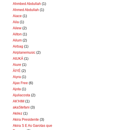
Ahmbed Abdullah
(1)
Ahmed Abdullah
(1)
Aiace
(1)
Aila
(1)
Ailew
(2)
Ailton
(1)
Ailum
(2)
Airbag
(1)
Airplanemusic
(2)
AIUKÁ
(1)
Aiure
(1)
ÀIYÉ
(2)
Aiyra
(1)
Ajax Free
(6)
Ajota
(1)
Ajuliacosta
(2)
AK'HIM
(1)
akaStefani
(3)
Akilez
(1)
Akira Presidente
(3)
Akira S E As Garotas que