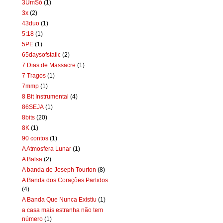
3UmSó
(1)
3x
(2)
43duo
(1)
5:18
(1)
5PE
(1)
65daysofstatic
(2)
7 Dias de Massacre
(1)
7 Tragos
(1)
7mmp
(1)
8 Bit Instrumental
(4)
86SEJA
(1)
8bits
(20)
8K
(1)
90 contos
(1)
A Atmosfera Lunar
(1)
A Balsa
(2)
A banda de Joseph Tourton
(8)
A Banda dos Corações Partidos
(4)
A Banda Que Nunca Existiu
(1)
a casa mais estranha não tem
número
(1)