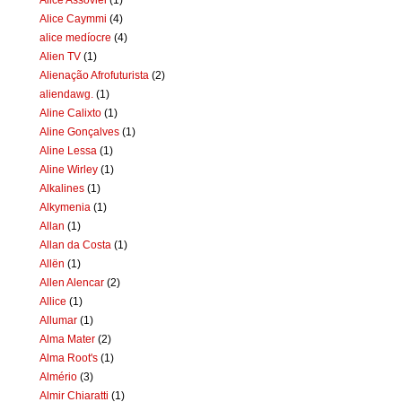
Alice Caymmi
(4)
alice medíocre
(4)
Alien TV
(1)
Alienação Afrofuturista
(2)
aliendawg.
(1)
Aline Calixto
(1)
Aline Gonçalves
(1)
Aline Lessa
(1)
Aline Wirley
(1)
Alkalines
(1)
Alkymenia
(1)
Allan
(1)
Allan da Costa
(1)
Allën
(1)
Allen Alencar
(2)
Allice
(1)
Allumar
(1)
Alma Mater
(2)
Alma Root's
(1)
Almério
(3)
Almir Chiaratti
(1)