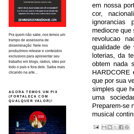
em nossa port
cor, naciona
ignorancias
mediocre que 
Pra quem não sabe, nos temos um
revolucao na
trampo de assessoria de
disseminação: Nele nos
qualidade de
produzimos release e conteúdos
loterias, da 
exclusivos para apresentar seu
trabalho em blogs, rádios, sites por
obtem nada s
todo o país e fora dele. Saiba mais
HARDCORE exi
clicando na arte...
que por sua v
simples que h
AGORA TEMOS UM PIX
uma sociedad
(FORTALEÇA COM
QUALQUER VALOR)!
Preparem-se n
musical contin