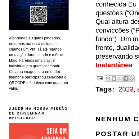
conhecida Eu 
questões (“On
Qual altura d
convicções (“
fundo“). Um m
Atendendo 10 gatos pingados,
entramos pra essa distopia e
frente, duali
criamos um PIX! Tá até rolando
preservando 
uma ação durante todo o mês de
Maio, Faremos uma playlist
Instantânea
individual pra quem contribuir!
Clica na imagem pra entender
melhor e participar ou seleciona o
QRCODE e fortaleça com qualquer
Tags:
2023
,
valor.
AJUDE NA NOSSA MISSÃO
DE DISSEMINAR
NENHUM C
#MUSICABR!
POSTAR U