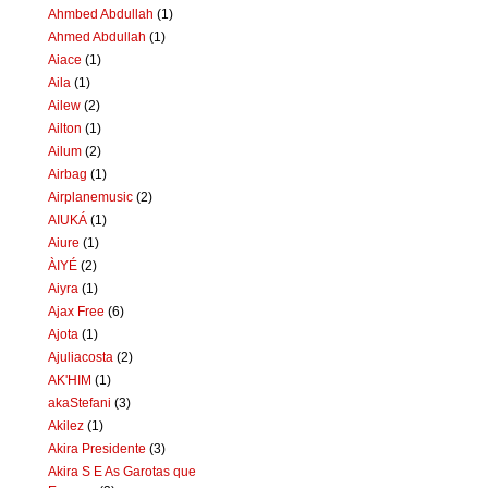
Ahmbed Abdullah
(1)
Ahmed Abdullah
(1)
Aiace
(1)
Aila
(1)
Ailew
(2)
Ailton
(1)
Ailum
(2)
Airbag
(1)
Airplanemusic
(2)
AIUKÁ
(1)
Aiure
(1)
ÀIYÉ
(2)
Aiyra
(1)
Ajax Free
(6)
Ajota
(1)
Ajuliacosta
(2)
AK'HIM
(1)
akaStefani
(3)
Akilez
(1)
Akira Presidente
(3)
Akira S E As Garotas que