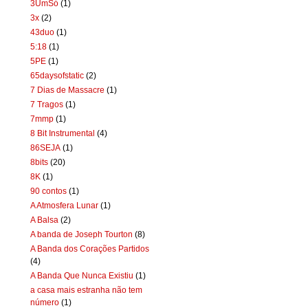
3UmSó
(1)
3x
(2)
43duo
(1)
5:18
(1)
5PE
(1)
65daysofstatic
(2)
7 Dias de Massacre
(1)
7 Tragos
(1)
7mmp
(1)
8 Bit Instrumental
(4)
86SEJA
(1)
8bits
(20)
8K
(1)
90 contos
(1)
A Atmosfera Lunar
(1)
A Balsa
(2)
A banda de Joseph Tourton
(8)
A Banda dos Corações Partidos
(4)
A Banda Que Nunca Existiu
(1)
a casa mais estranha não tem
número
(1)