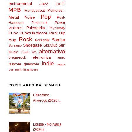
Instrumental
Jazz
Lo-Fi
MPB
Manguebeat
Melhores...
Pop
Metal
Noise
Post-
Hardcore
Post-punk
Power
Psicodelia
Violence
Psychobilly
Punk
Punk/Hardcore
Rap/ Hip
Rock
Hop
Samba
Rockabilly
Shoegaze
Ska/Dub
Surf
Screamo
alternativo
Music
VA
Trash
eletronica
brega-rock
emo
indie
fastcore
grindcore
ragga
surf rock
thrashcore
POPULARES DA SEMANA
Crizostmo -
Alvoroço (2026)...
Louise - Notívaga
(2026)...