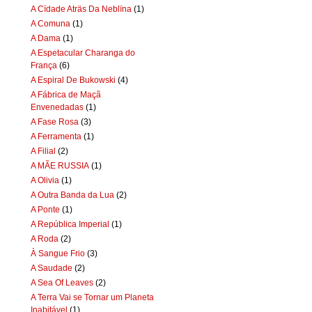
A Cïdade Aträs Da Neblïna
(1)
A Comuna
(1)
A Dama
(1)
A Espetacular Charanga do
França
(6)
A Espiral De Bukowski
(4)
A Fábrica de Maçã
Envenedadas
(1)
A Fase Rosa
(3)
A Ferramenta
(1)
A Filial
(2)
A MÃE RUSSIA
(1)
A Olivia
(1)
A Outra Banda da Lua
(2)
A Ponte
(1)
A República Imperial
(1)
A Roda
(2)
À Sangue Frio
(3)
A Saudade
(2)
A Sea Of Leaves
(2)
A Terra Vai se Tornar um Planeta
Inabitável
(1)