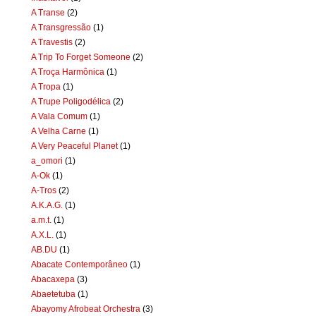
A Transe
(2)
A Transgressão
(1)
A Travestis
(2)
A Trip To Forget Someone
(2)
A Troça Harmônica
(1)
A Tropa
(1)
A Trupe Poligodélica
(2)
A Vala Comum
(1)
A Velha Carne
(1)
A Very Peaceful Planet
(1)
a_omori
(1)
A-Ok
(1)
A-Tros
(2)
A.K.A.G.
(1)
a.m.t.
(1)
A.X.L.
(1)
AB.DU
(1)
Abacate Contemporâneo
(1)
Abacaxepa
(3)
Abaetetuba
(1)
Abayomy Afrobeat Orchestra
(3)