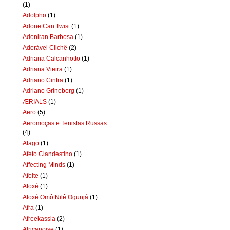
(1)
Adolpho
(1)
Adone Can Twist
(1)
Adoniran Barbosa
(1)
Adorável Clichê
(2)
Adriana Calcanhotto
(1)
Adriana Vieira
(1)
Adriano Cintra
(1)
Adriano Grineberg
(1)
ÆRIALS
(1)
Aero
(5)
Aeromoças e Tenistas Russas
(4)
Afago
(1)
Afeto Clandestino
(1)
Affecting Minds
(1)
Afoite
(1)
Afoxé
(1)
Afoxé Omô Nilê Ogunjá
(1)
Afra
(1)
Afreekassia
(2)
Africanoise
(1)