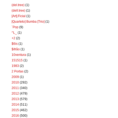
(del.tree)
(1)
(dell.tree)
(1)
[Art].Ficial
(1)
[Quarteto] Bumba [Trio]
(1)
`Pop
(9)
^L_
(1)
+2
(2)
$6is
(1)
$ifrão
(1)
10ventura
(1)
151515
(1)
1983
(2)
2 Portas
(2)
2009
(1)
2010
(292)
2011
(340)
2012
(479)
2013
(579)
2014
(511)
2015
(462)
2016
(500)