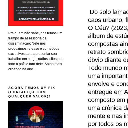
Do solo lamac
caos urbano, f
O Céu? (2023,
Pra quem não sabe, nos temos um
álbum de estú
trampo de assessoria de
compostas ain
disseminação: Nele nos
produzimos release e conteúdos
retrato sombri
exclusivos para apresentar seu
óbvio diante d
trabalho em blogs, rádios, sites por
todo o país e fora dele. Saiba mais
Todo mundo mo
clicando na arte...
uma important
envolve e cond
AGORA TEMOS UM PIX
entregue em Az
(FORTALEÇA COM
QUALQUER VALOR)!
composto em p
uma crônica d
mente e nas in
por todos os m