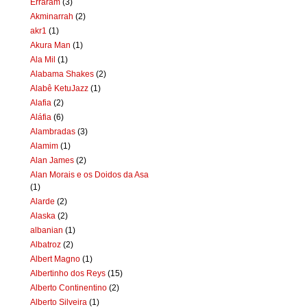
Erraram
(3)
Akminarrah
(2)
akr1
(1)
Akura Man
(1)
Ala Mil
(1)
Alabama Shakes
(2)
Alabê KetuJazz
(1)
Alafia
(2)
Aláfia
(6)
Alambradas
(3)
Alamim
(1)
Alan James
(2)
Alan Morais e os Doidos da Asa
(1)
Alarde
(2)
Alaska
(2)
albanian
(1)
Albatroz
(2)
Albert Magno
(1)
Albertinho dos Reys
(15)
Alberto Continentino
(2)
Alberto Silveira
(1)