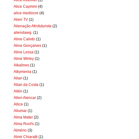
Alice Caymmi
(4)
alice medíocre
(4)
Alien TV
(1)
Alienação Afrofuturista
(2)
aliendawg.
(1)
Aline Calixto
(1)
Aline Gonçalves
(1)
Aline Lessa
(1)
Aline Wirley
(1)
Alkalines
(1)
Alkymenia
(1)
Allan
(1)
Allan da Costa
(1)
Allën
(1)
Allen Alencar
(2)
Allice
(1)
Allumar
(1)
Alma Mater
(2)
Alma Root's
(1)
Almério
(3)
Almir Chiaratti
(1)