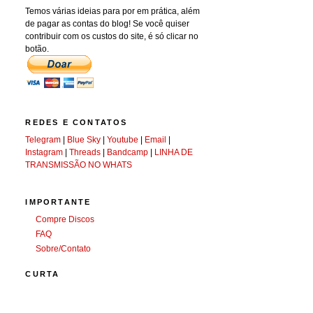
Temos várias ideias para por em prática, além
de pagar as contas do blog! Se você quiser
contribuir com os custos do site, é só clicar no
botão.
REDES E CONTATOS
Telegram
|
Blue Sky
|
Youtube
|
Email
|
Instagram
|
Threads
|
Bandcamp
|
LINHA DE
TRANSMISSÃO NO WHATS
IMPORTANTE
Compre Discos
FAQ
Sobre/Contato
CURTA