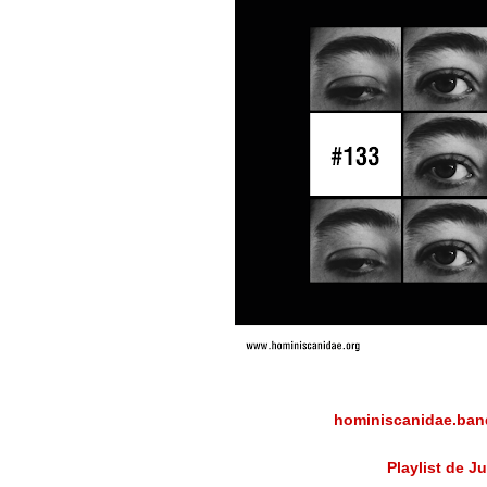
hominiscanidae.ba
Playlist de J