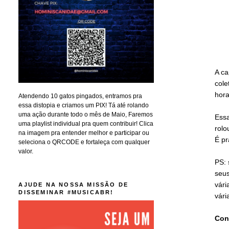
A ca
cole
hora
Atendendo 10 gatos pingados, entramos pra
essa distopia e criamos um PIX! Tá até rolando
uma ação durante todo o mês de Maio, Faremos
Essa
uma playlist individual pra quem contribuir! Clica
rolo
na imagem pra entender melhor e participar ou
É pr
seleciona o QRCODE e fortaleça com qualquer
valor.
PS: 
seus
vári
AJUDE NA NOSSA MISSÃO DE
DISSEMINAR #MUSICABR!
vári
Con