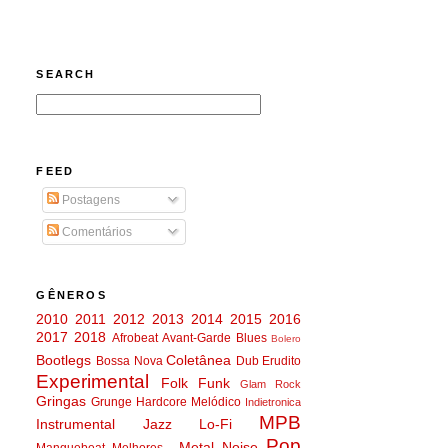
SEARCH
FEED
Postagens
Comentários
GÊNEROS
2010
2011
2012
2013
2014
2015
2016
2017
2018
Afrobeat
Avant-Garde
Blues
Bolero
Bootlegs
Coletânea
Bossa Nova
Dub
Erudito
Experimental
Folk
Funk
Glam Rock
Gringas
Grunge
Hardcore Melódico
Indietronica
MPB
Instrumental
Jazz
Lo-Fi
Pop
Metal
Noise