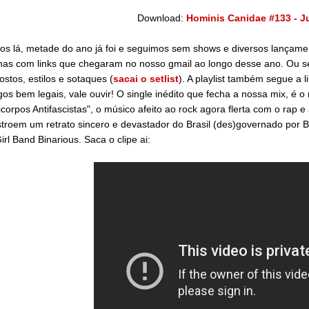
Download:
Hominis Canidae #133 - J
s lá, metade do ano já foi e seguimos sem shows e diversos lançamen
as com links que chegaram no nosso gmail ao longo desse ano. Ou sej
ostos, estilos e sotaques (
sacai o setlist
). A playlist também segue a 
gos bem legais, vale ouvir! O single inédito que fecha a nossa mix, é 
icorpos Antifascistas", o músico afeito ao rock agora flerta com o rap
troem um retrato sincero e devastador do Brasil (des)governado por B
irl Band Binarious. Saca o clipe ai: