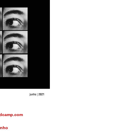
ndcamp.com
unho