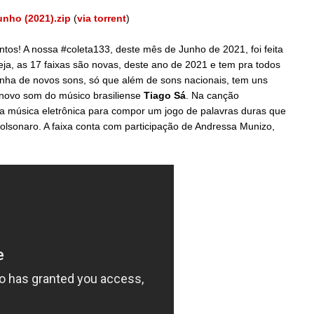
unho (2021).zip
(
via torrent
)
tos! A nossa #coleta133, deste mês de Junho de 2021, foi feita
a, as 17 faixas são novas, deste ano de 2021 e tem pra todos
linha de novos sons, só que além de sons nacionais, tem uns
o novo som do músico brasiliense
Tiago Sá
. Na canção
 e a música eletrônica para compor um jogo de palavras duras que
olsonaro. A faixa conta com participação de Andressa Munizo,