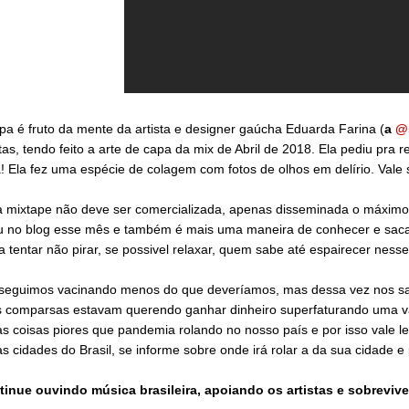
pa é fruto da mente da artista e designer gaúcha Eduarda Farina (
a
@
tas, tendo feito a arte de capa da mix de Abril de 2018. Ela pediu pra
! Ela fez uma espécie de colagem com fotos de olhos em delírio. Vale
 mixtape não deve ser comercializada, apenas disseminada o máximo 
u no blog esse mês e também é mais uma maneira de conhecer e sacar 
a tentar não pirar, se possivel relaxar, quem sabe até espairecer ne
seguimos vacinando menos do que deveríamos, mas dessa vez nos sab
 comparsas estavam querendo ganhar dinheiro superfaturando uma va
as coisas piores que pandemia rolando no nosso país e por isso vale 
as cidades do Brasil, se informe sobre onde irá rolar a da sua cidade 
tinue ouvindo música brasileira, apoiando os artistas e sobreviv