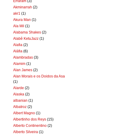
Erraram
(3)
Akminarrah
(2)
akr1
(1)
Akura Man
(1)
Ala Mil
(1)
Alabama Shakes
(2)
Alabê KetuJazz
(1)
Alafia
(2)
Aláfia
(6)
Alambradas
(3)
Alamim
(1)
Alan James
(2)
Alan Morais e os Doidos da Asa
(1)
Alarde
(2)
Alaska
(2)
albanian
(1)
Albatroz
(2)
Albert Magno
(1)
Albertinho dos Reys
(15)
Alberto Continentino
(2)
Alberto Silveira
(1)