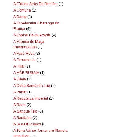
A Cïdade Aträs Da Neblïna
(1)
A Comuna
(1)
A Dama
(1)
A Espetacular Charanga do
França
(6)
A Espiral De Bukowski
(4)
A Fábrica de Maçã
Envenedadas
(1)
A Fase Rosa
(3)
A Ferramenta
(1)
A Filial
(2)
A MÃE RUSSIA
(1)
A Olivia
(1)
A Outra Banda da Lua
(2)
A Ponte
(1)
A República Imperial
(1)
A Roda
(2)
À Sangue Frio
(3)
A Saudade
(2)
A Sea Of Leaves
(2)
A Terra Vai se Tornar um Planeta
Inabitável
(1)