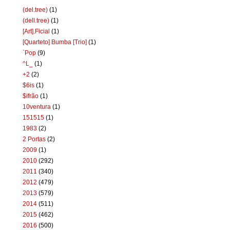
(del.tree)
(1)
(dell.tree)
(1)
[Art].Ficial
(1)
[Quarteto] Bumba [Trio]
(1)
`Pop
(9)
^L_
(1)
+2
(2)
$6is
(1)
$ifrão
(1)
10ventura
(1)
151515
(1)
1983
(2)
2 Portas
(2)
2009
(1)
2010
(292)
2011
(340)
2012
(479)
2013
(579)
2014
(511)
2015
(462)
2016
(500)