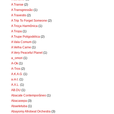
A Transe
(2)
A Transgressão
(1)
A Travestis
(2)
A Trip To Forget Someone
(2)
A Troça Harmônica
(1)
A Tropa
(1)
A Trupe Poligodélica
(2)
A Vala Comum
(1)
A Velha Carne
(1)
A Very Peaceful Planet
(1)
a_omori
(1)
A-Ok
(1)
A-Tros
(2)
A.K.A.G.
(1)
a.m.t.
(1)
A.X.L.
(1)
AB.DU
(1)
Abacate Contemporâneo
(1)
Abacaxepa
(3)
Abaetetuba
(1)
Abayomy Afrobeat Orchestra
(3)