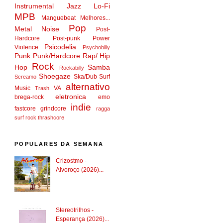
Instrumental
Jazz
Lo-Fi
MPB
Manguebeat
Melhores...
Pop
Metal
Noise
Post-
Hardcore
Post-punk
Power
Psicodelia
Violence
Psychobilly
Punk
Punk/Hardcore
Rap/ Hip
Rock
Hop
Samba
Rockabilly
Shoegaze
Ska/Dub
Surf
Screamo
alternativo
Music
VA
Trash
eletronica
brega-rock
emo
indie
fastcore
grindcore
ragga
surf rock
thrashcore
POPULARES DA SEMANA
Crizostmo -
Alvoroço (2026)...
Stereotrilhos -
Esperança (2026)...