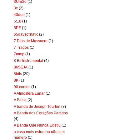
3UmSó
(1)
3x
(2)
43duo
(1)
5:18
(1)
5PE
(1)
65daysofstatic
(2)
7 Dias de Massacre
(1)
7 Tragos
(1)
7mmp
(1)
8 Bit Instrumental
(4)
86SEJA
(1)
8bits
(20)
8K
(1)
90 contos
(1)
A Atmosfera Lunar
(1)
A Balsa
(2)
A banda de Joseph Tourton
(8)
A Banda dos Corações Partidos
(4)
A Banda Que Nunca Existiu
(1)
a casa mais estranha não tem
número
(1)