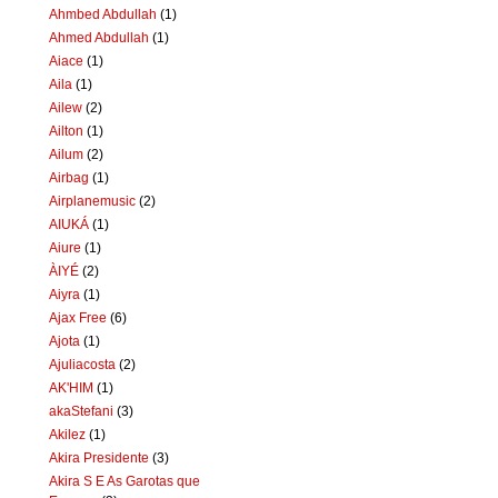
Ahmbed Abdullah
(1)
Ahmed Abdullah
(1)
Aiace
(1)
Aila
(1)
Ailew
(2)
Ailton
(1)
Ailum
(2)
Airbag
(1)
Airplanemusic
(2)
AIUKÁ
(1)
Aiure
(1)
ÀIYÉ
(2)
Aiyra
(1)
Ajax Free
(6)
Ajota
(1)
Ajuliacosta
(2)
AK'HIM
(1)
akaStefani
(3)
Akilez
(1)
Akira Presidente
(3)
Akira S E As Garotas que