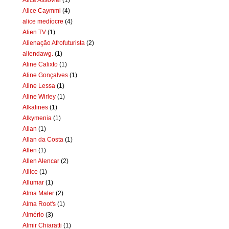
Alice Caymmi
(4)
alice medíocre
(4)
Alien TV
(1)
Alienação Afrofuturista
(2)
aliendawg.
(1)
Aline Calixto
(1)
Aline Gonçalves
(1)
Aline Lessa
(1)
Aline Wirley
(1)
Alkalines
(1)
Alkymenia
(1)
Allan
(1)
Allan da Costa
(1)
Allën
(1)
Allen Alencar
(2)
Allice
(1)
Allumar
(1)
Alma Mater
(2)
Alma Root's
(1)
Almério
(3)
Almir Chiaratti
(1)