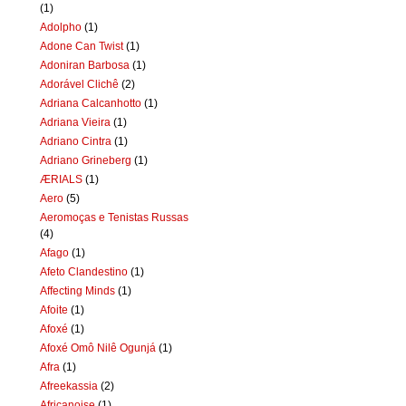
(1)
Adolpho
(1)
Adone Can Twist
(1)
Adoniran Barbosa
(1)
Adorável Clichê
(2)
Adriana Calcanhotto
(1)
Adriana Vieira
(1)
Adriano Cintra
(1)
Adriano Grineberg
(1)
ÆRIALS
(1)
Aero
(5)
Aeromoças e Tenistas Russas
(4)
Afago
(1)
Afeto Clandestino
(1)
Affecting Minds
(1)
Afoite
(1)
Afoxé
(1)
Afoxé Omô Nilê Ogunjá
(1)
Afra
(1)
Afreekassia
(2)
Africanoise
(1)