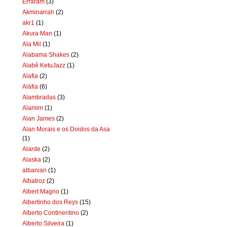
Erraram
(3)
Akminarrah
(2)
akr1
(1)
Akura Man
(1)
Ala Mil
(1)
Alabama Shakes
(2)
Alabê KetuJazz
(1)
Alafia
(2)
Aláfia
(6)
Alambradas
(3)
Alamim
(1)
Alan James
(2)
Alan Morais e os Doidos da Asa
(1)
Alarde
(2)
Alaska
(2)
albanian
(1)
Albatroz
(2)
Albert Magno
(1)
Albertinho dos Reys
(15)
Alberto Continentino
(2)
Alberto Silveira
(1)