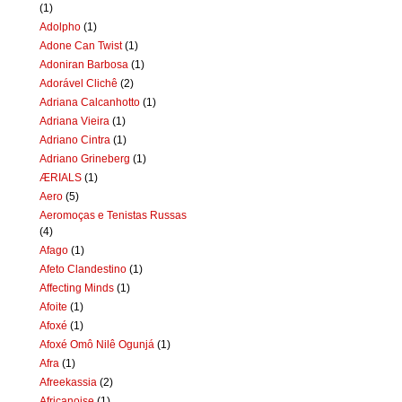
(1)
Adolpho
(1)
Adone Can Twist
(1)
Adoniran Barbosa
(1)
Adorável Clichê
(2)
Adriana Calcanhotto
(1)
Adriana Vieira
(1)
Adriano Cintra
(1)
Adriano Grineberg
(1)
ÆRIALS
(1)
Aero
(5)
Aeromoças e Tenistas Russas
(4)
Afago
(1)
Afeto Clandestino
(1)
Affecting Minds
(1)
Afoite
(1)
Afoxé
(1)
Afoxé Omô Nilê Ogunjá
(1)
Afra
(1)
Afreekassia
(2)
Africanoise
(1)