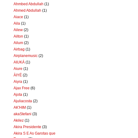
Ahmbed Abdullah
(1)
Ahmed Abdullah
(1)
Aiace
(1)
Aila
(1)
Ailew
(2)
Ailton
(1)
Ailum
(2)
Airbag
(1)
Airplanemusic
(2)
AIUKÁ
(1)
Aiure
(1)
ÀIYÉ
(2)
Aiyra
(1)
Ajax Free
(6)
Ajota
(1)
Ajuliacosta
(2)
AK'HIM
(1)
akaStefani
(3)
Akilez
(1)
Akira Presidente
(3)
Akira S E As Garotas que