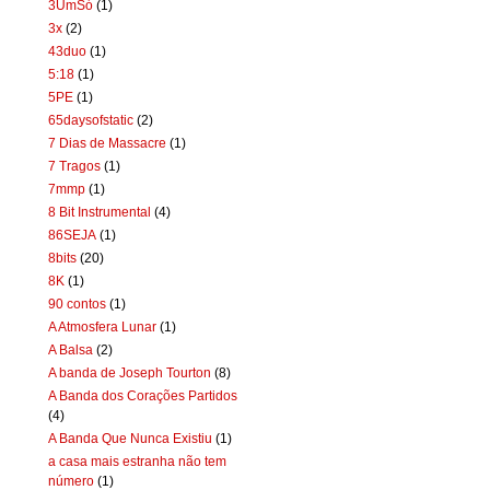
3UmSó
(1)
3x
(2)
43duo
(1)
5:18
(1)
5PE
(1)
65daysofstatic
(2)
7 Dias de Massacre
(1)
7 Tragos
(1)
7mmp
(1)
8 Bit Instrumental
(4)
86SEJA
(1)
8bits
(20)
8K
(1)
90 contos
(1)
A Atmosfera Lunar
(1)
A Balsa
(2)
A banda de Joseph Tourton
(8)
A Banda dos Corações Partidos
(4)
A Banda Que Nunca Existiu
(1)
a casa mais estranha não tem
número
(1)