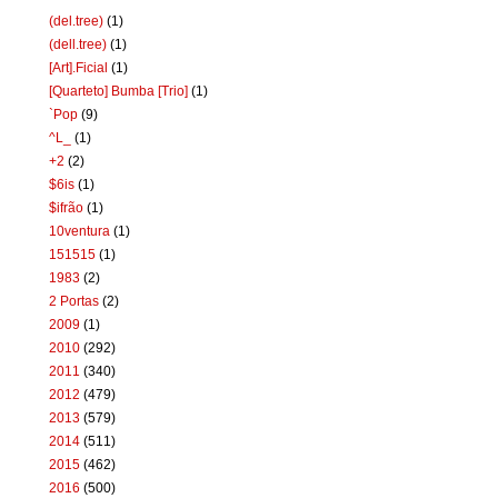
(del.tree)
(1)
(dell.tree)
(1)
[Art].Ficial
(1)
[Quarteto] Bumba [Trio]
(1)
`Pop
(9)
^L_
(1)
+2
(2)
$6is
(1)
$ifrão
(1)
10ventura
(1)
151515
(1)
1983
(2)
2 Portas
(2)
2009
(1)
2010
(292)
2011
(340)
2012
(479)
2013
(579)
2014
(511)
2015
(462)
2016
(500)