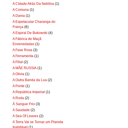
A Cïdade Aträs Da Neblïna
(1)
A Comuna
(1)
A Dama
(1)
A Espetacular Charanga do
França
(6)
A Espiral De Bukowski
(4)
A Fábrica de Maçã
Envenedadas
(1)
A Fase Rosa
(3)
A Ferramenta
(1)
A Filial
(2)
A MÃE RUSSIA
(1)
A Olivia
(1)
A Outra Banda da Lua
(2)
A Ponte
(1)
A República Imperial
(1)
A Roda
(2)
À Sangue Frio
(3)
A Saudade
(2)
A Sea Of Leaves
(2)
A Terra Vai se Tornar um Planeta
Inabitável
(1)