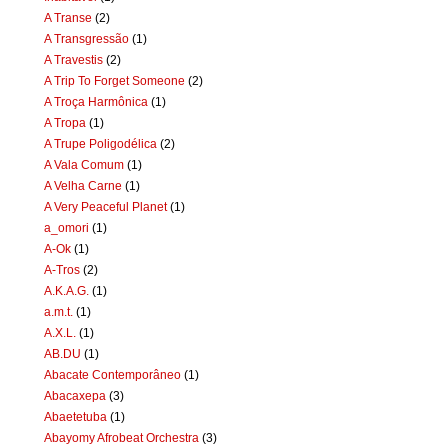
A Transe
(2)
A Transgressão
(1)
A Travestis
(2)
A Trip To Forget Someone
(2)
A Troça Harmônica
(1)
A Tropa
(1)
A Trupe Poligodélica
(2)
A Vala Comum
(1)
A Velha Carne
(1)
A Very Peaceful Planet
(1)
a_omori
(1)
A-Ok
(1)
A-Tros
(2)
A.K.A.G.
(1)
a.m.t.
(1)
A.X.L.
(1)
AB.DU
(1)
Abacate Contemporâneo
(1)
Abacaxepa
(3)
Abaetetuba
(1)
Abayomy Afrobeat Orchestra
(3)