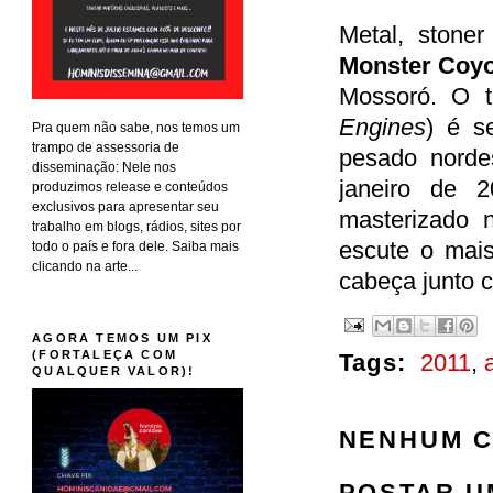
Metal, stone
Monster Coyo
Mossoró. O t
Engines
) é s
Pra quem não sabe, nos temos um
trampo de assessoria de
pesado norde
disseminação: Nele nos
janeiro de 
produzimos release e conteúdos
exclusivos para apresentar seu
masterizado
trabalho em blogs, rádios, sites por
escute o mais
todo o país e fora dele. Saiba mais
clicando na arte...
cabeça junto 
AGORA TEMOS UM PIX
(FORTALEÇA COM
Tags:
2011
,
QUALQUER VALOR)!
NENHUM C
POSTAR U