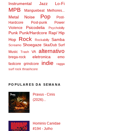
Instrumental
Jazz
Lo-Fi
MPB
Manguebeat
Melhores...
Pop
Metal
Noise
Post-
Hardcore
Post-punk
Power
Psicodelia
Violence
Psychobilly
Punk
Punk/Hardcore
Rap/ Hip
Rock
Hop
Samba
Rockabilly
Shoegaze
Ska/Dub
Surf
Screamo
alternativo
Music
VA
Trash
eletronica
brega-rock
emo
indie
fastcore
grindcore
ragga
surf rock
thrashcore
POPULARES DA SEMANA
Pravus - Cinis
(2026)...
Hominis Canidae
#194 - Julho