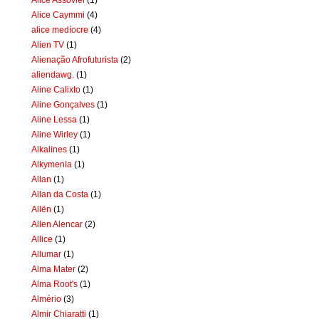
Alice Caymmi
(4)
alice medíocre
(4)
Alien TV
(1)
Alienação Afrofuturista
(2)
aliendawg.
(1)
Aline Calixto
(1)
Aline Gonçalves
(1)
Aline Lessa
(1)
Aline Wirley
(1)
Alkalines
(1)
Alkymenia
(1)
Allan
(1)
Allan da Costa
(1)
Allën
(1)
Allen Alencar
(2)
Allice
(1)
Allumar
(1)
Alma Mater
(2)
Alma Root's
(1)
Almério
(3)
Almir Chiaratti
(1)