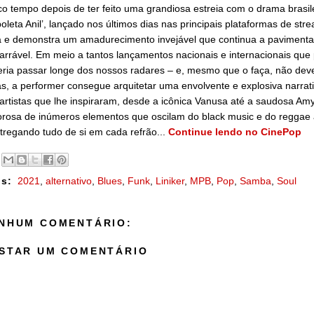
o tempo depois de ter feito uma grandiosa estreia com o drama brasi
oleta Anil’, lançado nos últimos dias nas principais plataformas de s
ca e demonstra um amadurecimento invejável que continua a paviment
arrável. Em meio a tantos lançamentos nacionais e internacionais que
ria passar longe dos nossos radares – e, mesmo que o faça, não dev
as, a performer consegue arquitetar uma envolvente e explosiva nar
artistas que lhe inspiraram, desde a icônica Vanusa até a saudosa A
rosa de inúmeros elementos que oscilam do black music e do reggae 
tregando tudo de si em cada refrão...
Continue lendo no CinePop
s:
2021
,
alternativo
,
Blues
,
Funk
,
Liniker
,
MPB
,
Pop
,
Samba
,
Soul
NHUM COMENTÁRIO:
STAR UM COMENTÁRIO