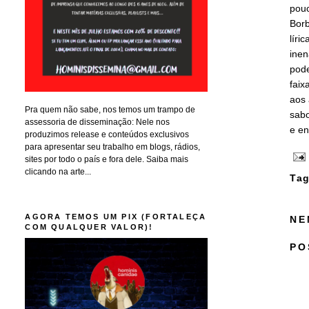
pouc
Borb
líri
inen
pode
faix
aos 
Pra quem não sabe, nos temos um trampo de
sabo
assessoria de disseminação: Nele nos
e en
produzimos release e conteúdos exclusivos
para apresentar seu trabalho em blogs, rádios,
sites por todo o país e fora dele. Saiba mais
clicando na arte...
Tag
AGORA TEMOS UM PIX (FORTALEÇA
NE
COM QUALQUER VALOR)!
PO