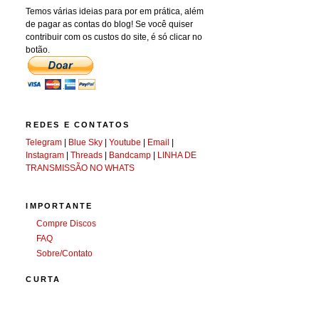
Temos várias ideias para por em prática, além
de pagar as contas do blog! Se você quiser
contribuir com os custos do site, é só clicar no
botão.
REDES E CONTATOS
Telegram
|
Blue Sky
|
Youtube
|
Email
|
Instagram
|
Threads
|
Bandcamp
|
LINHA DE
TRANSMISSÃO NO WHATS
IMPORTANTE
Compre Discos
FAQ
Sobre/Contato
CURTA