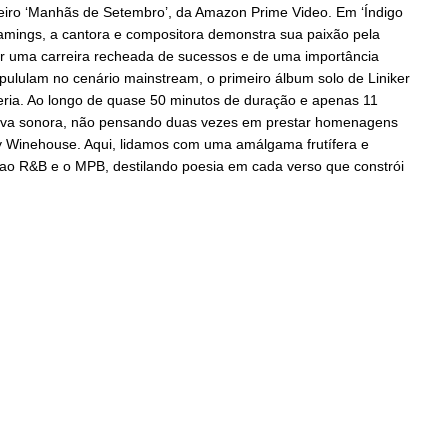
leiro ‘Manhãs de Setembro’, da Amazon Prime Video. Em ‘Índigo
treamings, a cantora e compositora demonstra sua paixão pela
ar uma carreira recheada de sucessos e de uma importância
 pululam no cenário mainstream, o primeiro álbum solo de Liniker
eria. Ao longo de quase 50 minutos de duração e apenas 11
rativa sonora, não pensando duas vezes em prestar homenagens
my Winehouse. Aqui, lidamos com uma amálgama frutífera e
ao R&B e o MPB, destilando poesia em cada verso que constrói