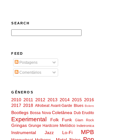
SEARCH
FEED
Postagens
Comentários
GÊNEROS
2010
2011
2012
2013
2014
2015
2016
2017
2018
Afrobeat
Avant-Garde
Blues
Bolero
Bootlegs
Coletânea
Bossa Nova
Dub
Erudito
Experimental
Folk
Funk
Glam Rock
Gringas
Grunge
Hardcore Melódico
Indietronica
MPB
Instrumental
Jazz
Lo-Fi
Pop
Metal
Noise